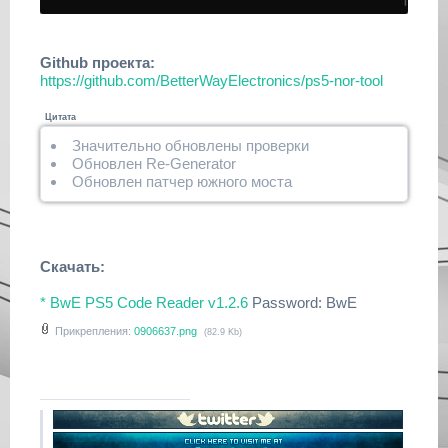
Github проекта:
https://github.com/BetterWayElectronics/ps5-nor-tool
Цитата
Значительно обновлены проверки
Обновлен Re-Generator
Обновлен патчер южного моста
Скачать:
* BwE PS5 Code Reader v1.2.6
Password: BwE
Прикрепления:
0906637.png
(82.9 Kb)