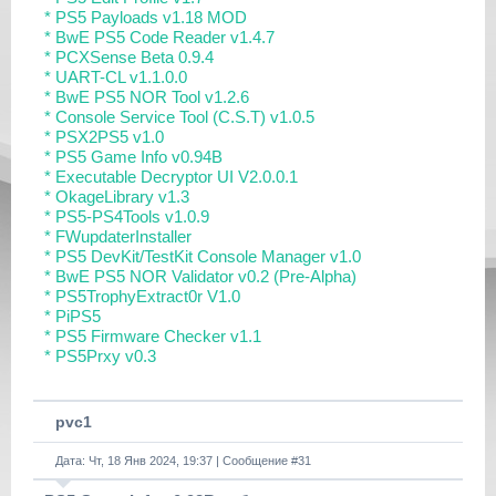
* PS5 Payloads v1.18 MOD
* BwE PS5 Code Reader v1.4.7
* PCXSense Beta 0.9.4
* UART-CL v1.1.0.0
* BwE PS5 NOR Tool v1.2.6
* Console Service Tool (C.S.T) v1.0.5
* PSX2PS5 v1.0
* PS5 Game Info v0.94B
* Executable Decryptor UI V2.0.0.1
* OkageLibrary v1.3
* PS5-PS4Tools v1.0.9
* FWupdaterInstaller
* PS5 DevKit/TestKit Console Manager v1.0
* BwE PS5 NOR Validator v0.2 (Pre-Alpha)
* PS5TrophyExtract0r V1.0
* PiPS5
* PS5 Firmware Checker v1.1
* PS5Prxy v0.3
pvc1
Дата: Чт, 18 Янв 2024, 19:37 | Сообщение #
31