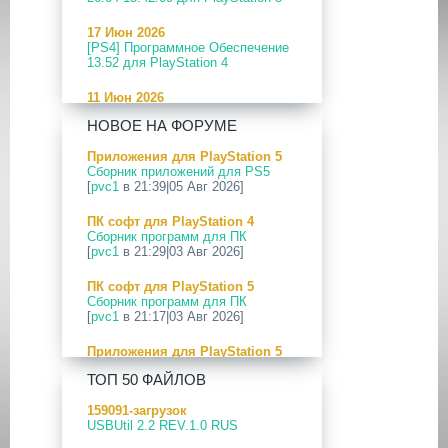
17 Июн 2026
[PS4] Программное Обеспечение
13.52 для PlayStation 4
11 Июн 2026
[PS5] Программное Обеспечение
НОВОЕ НА ФОРУМЕ
26.04-13.40.00 для PlayStation 5
Приложения для PlayStation 5
24 Апр 2026
Сборник приложений для PS5
[PS5] Программное Обеспечение
[
pvc1
в 21:39|05 Авг 2026]
26.03-13.20.00 для PlayStation 5
ПК софт для PlayStation 4
12 Апр 2026
Сборник программ для ПК
[PS Portal] Программное
[
pvc1
в 21:29|03 Авг 2026]
Обеспечение 7.0.2 для PS Portal
ПК софт для PlayStation 5
09 Апр 2026
Сборник программ для ПК
[PS3|CFW] webMAN MOD
[
pvc1
в 21:17|03 Авг 2026]
v1.47.48p
Приложения для PlayStation 5
29 Мар 2026
PS5 Payload websrv v0.34
[PS3] PS3HEN v3.5.0
ТОП 50 ФАЙЛОВ
[
pvc1
в 09:02|03 Авг 2026]
19 Мар 2026
159091-загрузок
Приложения для PlayStation 5
[PS Portal] Программное
USBUtil 2.2 REV.1.0 RUS
PS5 payload shsrv v0.20
Обеспечение 7.0.0 для PS Portal
[
pvc1
в 20:58|02 Авг 2026]