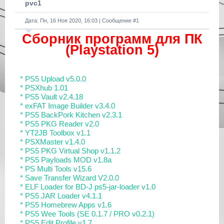
pvc1
Дата: Пн, 16 Ноя 2020, 16:03 | Сообщение #
1
Сборник программ для ПК
(Playstation 5)
* PS5 Upload v5.0.0
* PSXhub 1.01
* PS5 Vault v2.4.18
* exFAT Image Builder v3.4.0
* PS5 BackPork Kitchen v2.3.1
* PS5 PKG Reader v2.0
* YT2JB Toolbox v1.1
* PSXMaster v1.4.0
* PS5 PKG Virtual Shop v1.1.2
* PS5 Payloads MOD v1.8a
* PS Multi Tools v15.6
* Save Transfer Wizard V2.0.0
* ELF Loader for BD-J ps5-jar-loader v1.0
* PS5 JAR Loader v4.1.1
* PS5 Homebrew Apps v1.6
* PS5 Wee Tools (SE 0.1.7 / PRO v0.2.1)
* PS5 Edit Profile v1.7