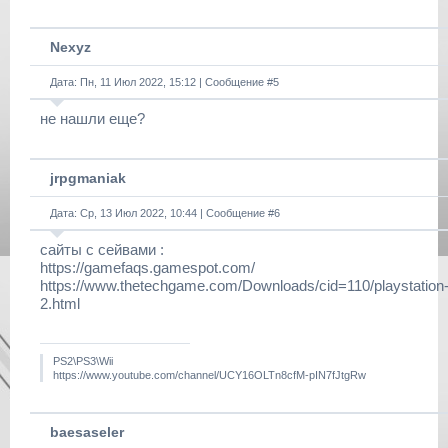
Nexyz
Дата: Пн, 11 Июл 2022, 15:12 | Сообщение #
5
не нашли еще?
jrpgmaniak
Дата: Ср, 13 Июл 2022, 10:44 | Сообщение #
6
сайты с сейвами :
https://gamefaqs.gamespot.com/
https://www.thetechgame.com/Downloads/cid=110/playstation
2.html
PS2\PS3\Wii
https://www.youtube.com/channel/UCY16OLTn8cfM-pIN7fJtgRw
baesaseler