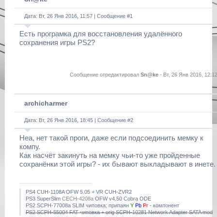
Дата: Вт, 26 Янв 2016, 11:57 | Сообщение #
1
Есть програмка для восстановления удалённого
сохранения игры PS2?
Сообщение отредактировал
Sn@ke
-
Вт, 26 Янв 2016, 12:1
archicharmer
Дата: Вт, 26 Янв 2016, 18:45 | Сообщение #
2
Неа, нет такой проги, даже если подсоединить мемку к
компу.
Как насчёт закинуть на мемку чьи-то уже пройденные
сохранёнки этой игры? - их бывают выкладывают в инете.
PS4 CUH-1108A OFW 5.05 + VR CUH-ZVR2
PS3 SuperSlim
CECH-4208a
OFW v4.50 Cobra ODE
PS2 SCPH-77008a SLIM чиповка; припаян
Y
Pb
Pr
- компонент
PS2 SCPH-55004 FAT чиповка + orig SCPH-10281 Network Adapter SATA mod