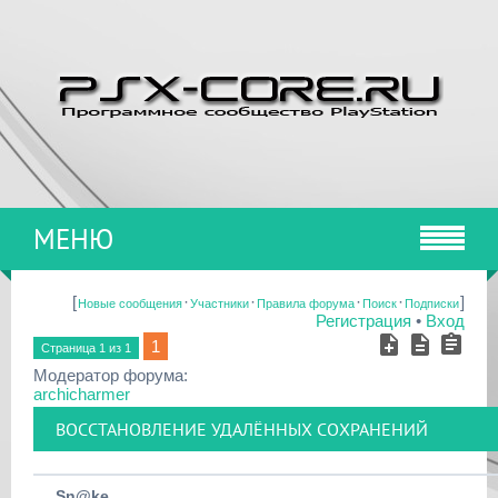
МЕНЮ
[
·
·
·
·
]
Новые сообщения
Участники
Правила форума
Поиск
Подписки
Регистрация
•
Вход
1
Страница
1
из
1
Модератор форума:
archicharmer
ВОССТАНОВЛЕНИЕ УДАЛЁННЫХ СОХРАНЕНИЙ
Sn@ke