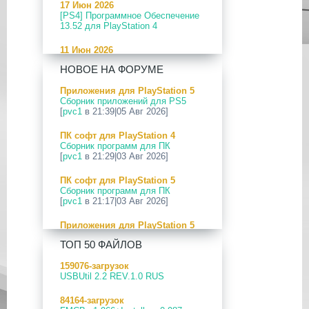
17 Июн 2026
[PS4] Программное Обеспечение
13.52 для PlayStation 4
11 Июн 2026
[PS5] Программное Обеспечение
НОВОЕ НА ФОРУМЕ
26.04-13.40.00 для PlayStation 5
Приложения для PlayStation 5
24 Апр 2026
Сборник приложений для PS5
[PS5] Программное Обеспечение
[
pvc1
в 21:39|05 Авг 2026]
26.03-13.20.00 для PlayStation 5
ПК софт для PlayStation 4
12 Апр 2026
Сборник программ для ПК
[PS Portal] Программное
[
pvc1
в 21:29|03 Авг 2026]
Обеспечение 7.0.2 для PS Portal
ПК софт для PlayStation 5
09 Апр 2026
Сборник программ для ПК
[PS3|CFW] webMAN MOD
[
pvc1
в 21:17|03 Авг 2026]
v1.47.48p
Приложения для PlayStation 5
29 Мар 2026
PS5 Payload websrv v0.34
[PS3] PS3HEN v3.5.0
ТОП 50 ФАЙЛОВ
[
pvc1
в 09:02|03 Авг 2026]
19 Мар 2026
159076-загрузок
Приложения для PlayStation 5
[PS Portal] Программное
USBUtil 2.2 REV.1.0 RUS
PS5 payload shsrv v0.20
Обеспечение 7.0.0 для PS Portal
[
pvc1
в 20:58|02 Авг 2026]
84164-загрузок
18 Мар 2026