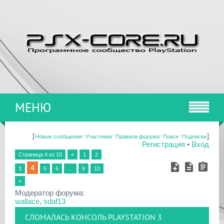
МЕНЮ
[
·
·
·
·
]
Новые сообщения
Участники
Правила форума
Поиск
Подписки
Регистрация
•
Вход
Страница
4
из
10
«
1
2
4
3
5
6
…
9
10
»
Модератор форума:
wallace
,
sdaf13
СЛОМАЛАСЬ КОНСОЛЬ PLAYSTATION 3