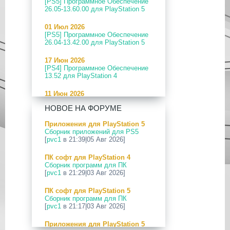
[PS5] Программное Обеспечение
26.05-13.60.00 для PlayStation 5
01 Июл 2026
[PS5] Программное Обеспечение
26.04-13.42.00 для PlayStation 5
17 Июн 2026
[PS4] Программное Обеспечение
13.52 для PlayStation 4
11 Июн 2026
[PS5] Программное Обеспечение
НОВОЕ НА ФОРУМЕ
26.04-13.40.00 для PlayStation 5
Приложения для PlayStation 5
24 Апр 2026
Сборник приложений для PS5
[PS5] Программное Обеспечение
[
pvc1
в 21:39|05 Авг 2026]
26.03-13.20.00 для PlayStation 5
ПК софт для PlayStation 4
12 Апр 2026
Сборник программ для ПК
[PS Portal] Программное
[
pvc1
в 21:29|03 Авг 2026]
Обеспечение 7.0.2 для PS Portal
ПК софт для PlayStation 5
09 Апр 2026
Сборник программ для ПК
[PS3|CFW] webMAN MOD
[
pvc1
в 21:17|03 Авг 2026]
v1.47.48p
Приложения для PlayStation 5
29 Мар 2026