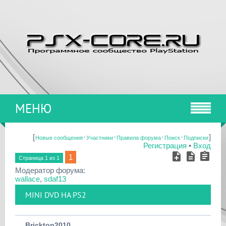
МЕНЮ
[
·
·
·
·
]
Новые сообщения
Участники
Правила форума
Поиск
Подписки
Регистрация
•
Вход
1
Страница
1
из
1
Модератор форума:
wallace
,
sdaf13
MINI DVD НА PS2
Bricktop2010