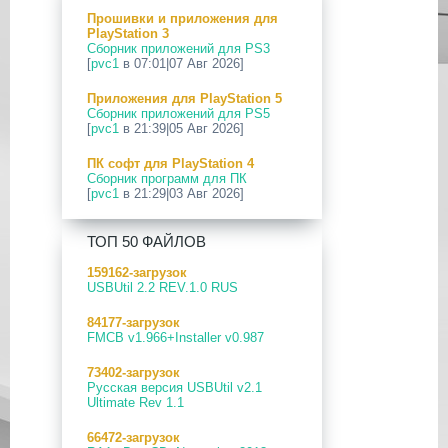
Прошивки и приложения для
24 Апр 2026
PlayStation 3
[PS5] Программное Обеспечение
Сборник приложений для PS3
26.03-13.20.00 для PlayStation 5
[
pvc1
в 07:01|07 Авг 2026]
12 Апр 2026
Приложения для PlayStation 5
[PS Portal] Программное
Сборник приложений для PS5
Обеспечение 7.0.2 для PS Portal
[
pvc1
в 21:39|05 Авг 2026]
09 Апр 2026
ПК софт для PlayStation 4
[PS3|CFW] webMAN MOD
Сборник программ для ПК
v1.47.48p
[
pvc1
в 21:29|03 Авг 2026]
29 Мар 2026
ПК софт для PlayStation 5
[PS3] PS3HEN v3.5.0
ТОП 50 ФАЙЛОВ
Сборник программ для ПК
[
pvc1
в 21:17|03 Авг 2026]
19 Мар 2026
159162-загрузок
[PS Portal] Программное
USBUtil 2.2 REV.1.0 RUS
Приложения для PlayStation 5
Обеспечение 7.0.0 для PS Portal
PS5 Payload websrv v0.34
84177-загрузок
[
pvc1
в 09:02|03 Авг 2026]
18 Мар 2026
FMCB v1.966+Installer v0.987
[PS3] Программное Обеспечение
Приложения для PlayStation 5
4.93 для PlayStation 3
73402-загрузок
PS5 payload shsrv v0.20
Русская версия USBUtil v2.1
[
pvc1
в 20:58|02 Авг 2026]
17 Мар 2026
Ultimate Rev 1.1
[PS4] Программное Обеспечение
Приложения для PlayStation 5
13.50 для PlayStation 4
66472-загрузок
PS5 Payload ELF Loader v0.24