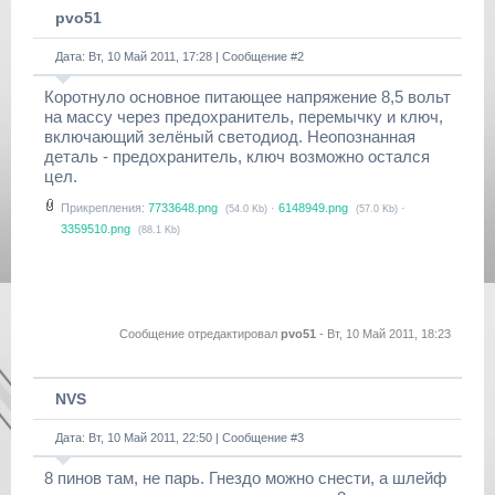
pvo51
Дата: Вт, 10 Май 2011, 17:28 | Сообщение #
2
Коротнуло основное питающее напряжение 8,5 вольт
на массу через предохранитель, перемычку и ключ,
включающий зелёный светодиод. Неопознанная
деталь - предохранитель, ключ возможно остался
цел.
Прикрепления:
7733648.png
·
6148949.png
·
(54.0 Kb)
(57.0 Kb)
3359510.png
(88.1 Kb)
Сообщение отредактировал
pvo51
-
Вт, 10 Май 2011, 18:23
NVS
Дата: Вт, 10 Май 2011, 22:50 | Сообщение #
3
8 пинов там, не парь. Гнездо можно снести, а шлейф