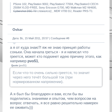
PSone 102, PlayStation 9002, PlayStation2 77004, PlayStation3 CECH-
2508A YLOD-FREE, Sony Ericsson G700, MD Walkman MZ-NH600,
Cybershot DSC T3
сломалсо(( , MDR V700 DJ, Reader PRS-T1
Oskar
Дата: Вс, 15 Май 2011, 20:57 | Сообщение #
8
а я от куда знаю?! яж не знаю принцип работы
соньки. Она начала греться - я и написал что
греется, может кто подкинет идею причину этого, как
например
pvo51
,
Quote
(
pvo51
)
Если что-то очень сильно греется, то значит
через него течёт большой ток (при
нормированном напряжении).
А я был бы благодарен и вам, если бы вы
поделились знаниями и опытом, чем вопросом на
вопрос отвечать, я все равно решительно намерен
ее оживить)))