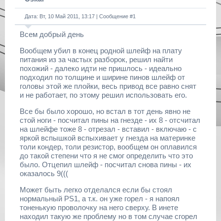
Дата: Вт, 10 Май 2011, 13:17 | Сообщение #
1
Всем добрый день
Вообщем убил в конец родной шлейф на плату
питания из за частых разборок, решил найти
похожий - далеко идти не пришлось - идеально
подходил по толщине и ширине пинов шлейф от
головы этой же плойки, весь привод все равно снят
и не работает, по этому решил использовать его.
Все бы было хорошо, но встал в тот день явно не
стой ноги - посчитал пины на гнезде - их 8 - отсчитал
на шлейфе тоже 8 - отрезал - вставил - включаю - с
яркой вспышкой вспыхивает у гнезда на материнке
толи кондер, толи резистор, вообщем он оплавился
до такой степени что я не смог определить что это
было. Отцепил шлейф - посчитал снова пины - их
оказалось 9(((
Может быть легко отделался если бы стоял
нормальный PS1, а т.к. он уже горел - я напоял
тоненькую проволочку на него сверху. В инете
находил такую же проблему но в том случае сгорел