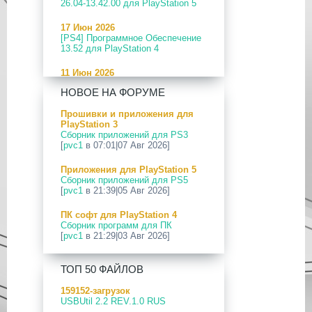
26.04-13.42.00 для PlayStation 5
17 Июн 2026
[PS4] Программное Обеспечение
13.52 для PlayStation 4
11 Июн 2026
[PS5] Программное Обеспечение
НОВОЕ НА ФОРУМЕ
26.04-13.40.00 для PlayStation 5
Прошивки и приложения для
24 Апр 2026
PlayStation 3
[PS5] Программное Обеспечение
Сборник приложений для PS3
26.03-13.20.00 для PlayStation 5
[
pvc1
в 07:01|07 Авг 2026]
12 Апр 2026
Приложения для PlayStation 5
[PS Portal] Программное
Сборник приложений для PS5
Обеспечение 7.0.2 для PS Portal
[
pvc1
в 21:39|05 Авг 2026]
09 Апр 2026
ПК софт для PlayStation 4
[PS3|CFW] webMAN MOD
Сборник программ для ПК
v1.47.48p
[
pvc1
в 21:29|03 Авг 2026]
29 Мар 2026
ПК софт для PlayStation 5
[PS3] PS3HEN v3.5.0
ТОП 50 ФАЙЛОВ
Сборник программ для ПК
[
pvc1
в 21:17|03 Авг 2026]
19 Мар 2026
159152-загрузок
[PS Portal] Программное
USBUtil 2.2 REV.1.0 RUS
Приложения для PlayStation 5
Обеспечение 7.0.0 для PS Portal