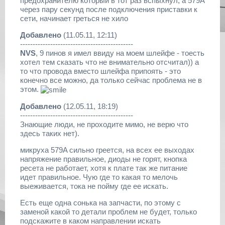
предохранителю который в тот раз вспыхнул, а 579A
через пару секунд после подключения приставки к
сети, начинает греться не хило
Добавлено
(11.05.11, 12:11)
---------------------------------------------
NVS
, 9 пинов я имел ввиду на моем шлейфе - тоесть
хотел тем сказать что не внимательно отсчитал)) а
то что провода вместо шлейфа припоять - это
конечно все можно, да только сейчас проблема не в
этом.
Добавлено
(12.05.11, 18:19)
---------------------------------------------
Знающие люди, не проходите мимо, не верю что
здесь таких нет).
микруха 579A сильно греется, на всех ее выходах
напряжение правильное, диоды не горят, кнопка
ресета не работает, хотя к плате так же питание
идет правильное. Чую где то какая то мелочь
выеживается, тока не пойму где ее искать.
Есть еще одна сонька на запчасти, по этому с
заменой какой то детали проблем не будет, только
подскажите в каком направлении искать