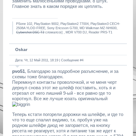
заменить малюсенькими проводками. 8 штук.
Главное знать в каком порядке их цеплять.
PSone 102, PlayStation 9002, PlayStation2 77004, PlayStation3 CECH-
2508A YLOD-FREE, Sony Ericsson G700, MD Walkman MZ-NH600,
Cybershot DSC T3
сломалсо(( , MDR V700 DJ, Reader PRS-T1
Oskar
Дата: Чт, 12 Май 2011, 18:19 | Сообщение #
4
pvo51
, Благодарю за подробное разъяснение, и за
схемы тоже благодарен.
Перемкнул контакты проволочкой, и че меня черт
дернул снова этот же шлейф поставить, хоть я и
отрезал от него лишний 9-ый - все равно где то
коротнул. Все же лучше юзать оригинальный
Теперь кстати погорели дорожки на шлейфе, и где то
что то еще спалил видимо, т.к. пробуя уже на
родном шлейфе диод не загорается, на кнопку
ресета не реагирует, хотя и питание так же идет к