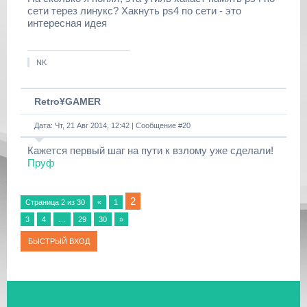
сети терез линукс? Хакнуть ps4 по сети - это
интересная идея
NK
Retro¥GAMER
Дата: Чт, 21 Авг 2014, 12:42 | Сообщение #
20
Кажется первый шаг на пути к взлому уже сделали!
Пруф
2
Страница
2
из
30
«
1
3
4
…
29
30
»