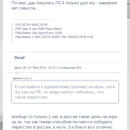
По мне, дак покупать ПС4 только для игр - наверное
нет смысла...
PS1 SCPH-9002 OFW
PSP Slim & Lite 2008 Piano Black
PlayStation Vita 3g/wi-fi рсн-1108
PlayStation 3 Slim CECH-4208C PAL 500GB OFW 4.60
Dead
Дата: Вт, 07 Янв 2014, 12:27 | Сообщение #
15
Цитата
Kastl
(
)
Если прийти к адекватному ценнику на игры, хотя
бы как на ПК, то люди начнут забывать, что
такое пиратство.
вообще то только у нас в россии такие цены на игры
на пк. так как таким способом пытаются победить
пиратство в россии. а на пс 3 и боксе все отлично.