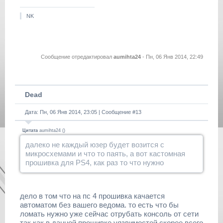
NK
Сообщение отредактировал
aumihta24
-
Пн, 06 Янв 2014, 22:49
Dead
Дата: Пн, 06 Янв 2014, 23:05 | Сообщение #
13
Цитата
aumihta24
(
)
далеко не каждый юзер будет возится с
микросхемами и что то паять, а вот кастомная
прошивка для PS4, как раз то что нужно
дело в том что на пс 4 прошивка качается
автоматом без вашего ведома. то есть что бы
ломать нужно уже сейчас отрубать консоль от сети
так как в данной прошивке уязвимостей скорее всего