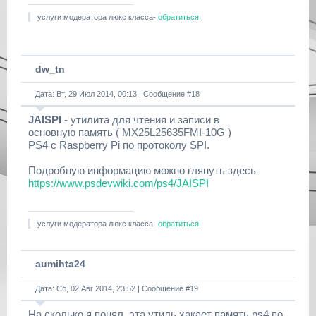
услуги модератора люкс класса-
обратиться
.
dw_tn
Дата: Вт, 29 Июл 2014, 00:13 | Сообщение #
18
JAISPI
- утилита для чтения и записи в
основную память ( MX25L25635FMI-10G )
PS4 с Raspberry Pi по протоколу SPI.
Подробную информацию можно глянуть здесь
https://www.psdevwiki.com/ps4/JAISPI
услуги модератора люкс класса-
обратиться
.
aumihta24
Дата: Сб, 02 Авг 2014, 23:52 | Сообщение #
19
На сколько я понял, эта утиль хакает память ps4 по