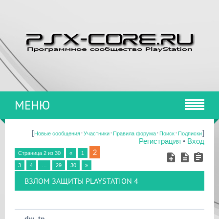
МЕНЮ
[
·
·
·
·
]
Новые сообщения
Участники
Правила форума
Поиск
Подписки
Регистрация
•
Вход
2
Страница
2
из
30
«
1
3
4
…
29
30
»
ВЗЛОМ ЗАЩИТЫ PLAYSTATION 4
dw_tn