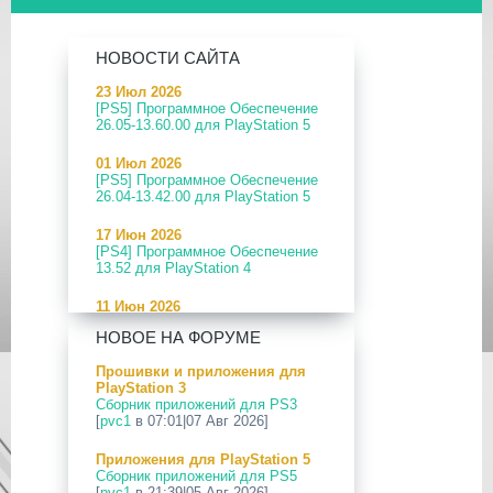
НОВОСТИ САЙТА
23 Июл 2026
[PS5] Программное Обеспечение
26.05-13.60.00 для PlayStation 5
01 Июл 2026
[PS5] Программное Обеспечение
26.04-13.42.00 для PlayStation 5
17 Июн 2026
[PS4] Программное Обеспечение
13.52 для PlayStation 4
11 Июн 2026
[PS5] Программное Обеспечение
НОВОЕ НА ФОРУМЕ
26.04-13.40.00 для PlayStation 5
Прошивки и приложения для
24 Апр 2026
PlayStation 3
[PS5] Программное Обеспечение
Сборник приложений для PS3
26.03-13.20.00 для PlayStation 5
[
pvc1
в 07:01|07 Авг 2026]
12 Апр 2026
Приложения для PlayStation 5
[PS Portal] Программное
Сборник приложений для PS5
Обеспечение 7.0.2 для PS Portal
[
pvc1
в 21:39|05 Авг 2026]