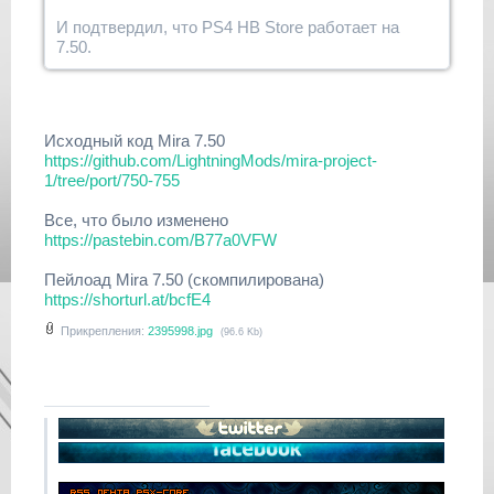
И подтвердил, что PS4 HB Store работает на
7.50.
Исходный код Mira 7.50
https://github.com/LightningMods/mira-project-
1/tree/port/750-755
Все, что было изменено
https://pastebin.com/B77a0VFW
Пейлоад Mira 7.50 (скомпилирована)
https://shorturl.at/bcfE4
Прикрепления:
2395998.jpg
(96.6 Kb)