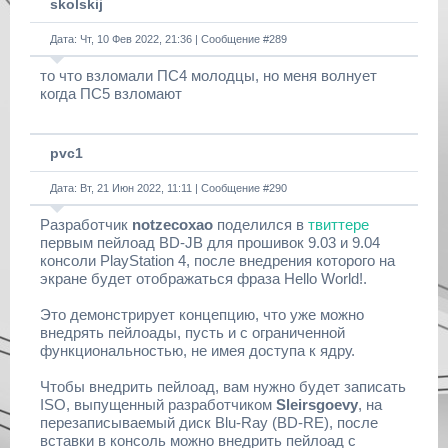
skolskij
Дата: Чт, 10 Фев 2022, 21:36 | Сообщение #
289
то что взломали ПС4 молодцы, но меня волнует
когда ПС5 взломают
pvc1
Дата: Вт, 21 Июн 2022, 11:11 | Сообщение #
290
Разработчик
notzecoxao
поделился в
твиттере
первым пейлоад BD-JB для прошивок 9.03 и 9.04
консоли PlayStation 4, после внедрения которого на
экране будет отображаться фраза Hello World!.
Это демонстрирует концепцию, что уже можно
внедрять пейлоады, пусть и с ограниченной
функциональностью, не имея доступа к ядру.
Чтобы внедрить пейлоад, вам нужно будет записать
ISO, выпущенный разработчиком
Sleirsgoevy
, на
перезаписываемый диск Blu-Ray (BD-RE), после
вставки в консоль можно внедрить пейлоад с