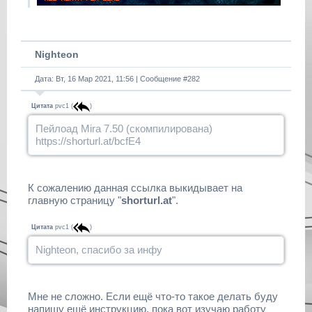
Nighteon
Дата: Вт, 16 Мар 2021, 11:56 | Сообщение #
282
Цитата
pvc1
(
)
Пейлоад Mira 7.50 (скомпилирована)
https://shorturl.at/bcfE4
К сожалению данная ссылка выкидывает на
главную страницу "
shorturl.at
".
Цитата
pvc1
(
)
Nighteon, спасибо за инфу
Мне не сложно. Если ещё что-то такое делать буду
напишу ещё инструкцию, пока вот изучаю работу