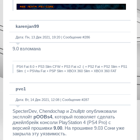
karenjan99
Дата: Пн, 13 Дек 2021, 19:20 | Сообщение #
286
9.0 взломана
PS4 Fat 8.0 + PS3 Slim CFW + PS3 Fat x2 :( + PS2 Fat + PS2 Slim + PS1
Slim :( + PSVita Fat + PSP Slim + XBOX 360 Slim + XBOX 360 FAT
pvc1
Дата: Вт, 14 Дек 2021, 12:08 | Сообщение #
287
SpecterDev, Chendochap и Znullptr опубликовали
эксплойт
pOOBs4
, который позволяет сделать
джейлбрейк консоли PlayStation 4 (PS4 Pro) с
версией прошивки
9.00
. На прошивке 9.03 Сони уже
закрыла эту уязвимость.