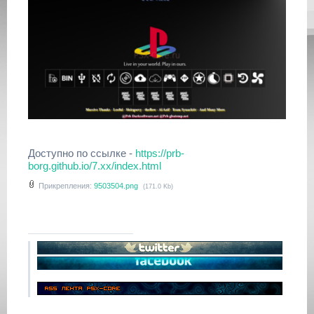
Доступно по ссылке -
https://prb-
borg.github.io/7.xx/index.html
Прикрепления:
9503504.png
(171.0 Kb)