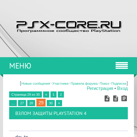
МЕНЮ
[
·
·
·
·
]
Новые сообщения
Участники
Правила форума
Поиск
Подписки
Регистрация
•
Вход
Страница
29
из
30
«
1
2
29
…
27
28
30
»
ВЗЛОМ ЗАЩИТЫ PLAYSTATION 4
dw_tn