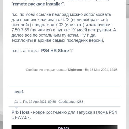
"
remote package installer
".
п.с. по моей ссылке пейлоад можно использовать
для прошивок начиная с 6.72 (если выбрать сей
эксплойт) продолжая 7.02 (или этот) и заканчивая
7.50-7.55 (ну или их) в пункте "9" моей иснтрукции. А
далее всё по остальным пунктам. Ну и да
эксплойты в архиве самых последних версий.
п.п.с. а что за "
PS4 HB Store
"?
Сообщение отредактировал
Nighteon
-
Вт, 16 Мар 2021, 12:08
pvc1
Дата: Пн, 12 Апр 2021, 09:36 | Сообщение #
283
Prb Host
- новое хост-меню для запуска взлома PS4
с FW7.5x.