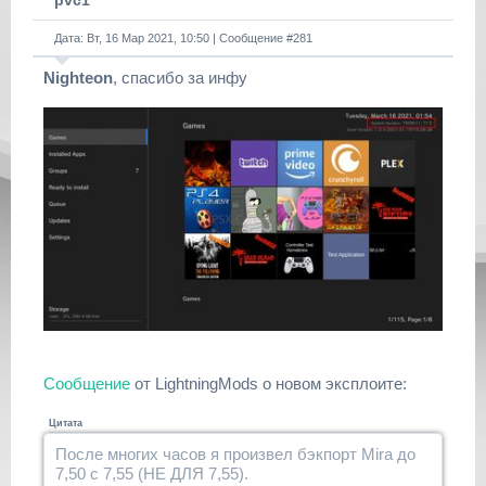
pvc1
Дата: Вт, 16 Мар 2021, 10:50 | Сообщение #
281
Nighteon
, спасибо за инфу
Сообщение
от LightningMods о новом эксплоите:
Цитата
После многих часов я произвел бэкпорт Mira до
7,50 с 7,55 (НЕ ДЛЯ 7,55).