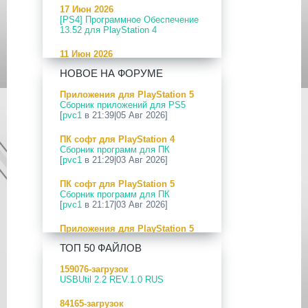
17 Июн 2026
[PS4] Программное Обеспечение
13.52 для PlayStation 4
11 Июн 2026
[PS5] Программное Обеспечение
НОВОЕ НА ФОРУМЕ
26.04-13.40.00 для PlayStation 5
Приложения для PlayStation 5
24 Апр 2026
Сборник приложений для PS5
[PS5] Программное Обеспечение
[
pvc1
в 21:39|05 Авг 2026]
26.03-13.20.00 для PlayStation 5
ПК софт для PlayStation 4
12 Апр 2026
Сборник программ для ПК
[PS Portal] Программное
[
pvc1
в 21:29|03 Авг 2026]
Обеспечение 7.0.2 для PS Portal
ПК софт для PlayStation 5
09 Апр 2026
Сборник программ для ПК
[PS3|CFW] webMAN MOD
[
pvc1
в 21:17|03 Авг 2026]
v1.47.48p
Приложения для PlayStation 5
29 Мар 2026
PS5 Payload websrv v0.34
[PS3] PS3HEN v3.5.0
ТОП 50 ФАЙЛОВ
[
pvc1
в 09:02|03 Авг 2026]
19 Мар 2026
159076-загрузок
Приложения для PlayStation 5
[PS Portal] Программное
USBUtil 2.2 REV.1.0 RUS
PS5 payload shsrv v0.20
Обеспечение 7.0.0 для PS Portal
[
pvc1
в 20:58|02 Авг 2026]
84165-загрузок