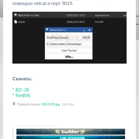
помощью netcat и порт 9019.
Скачать:
* BD-JB
* RetBIN
Прикрепления:
8557429.jpg
(19.6 Kb)