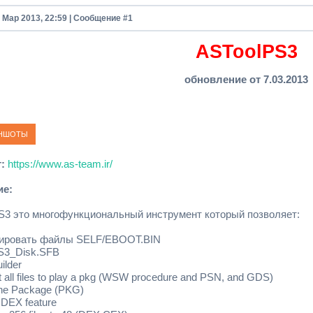
7 Мар 2013, 22:59 | Сообщение #
1
ASToolPS3
обновление от 7.03.2013
:
https://www.as-team.ir/
ие:
S3 это многофункциональный инструмент который позволяет:
тировать файлы SELF/EBOOT.BIN
PS3_Disk.SFB
ilder
t all files to play a pkg (WSW procedure and PSN, and GDS)
 One Package (PKG)
 DEX feature