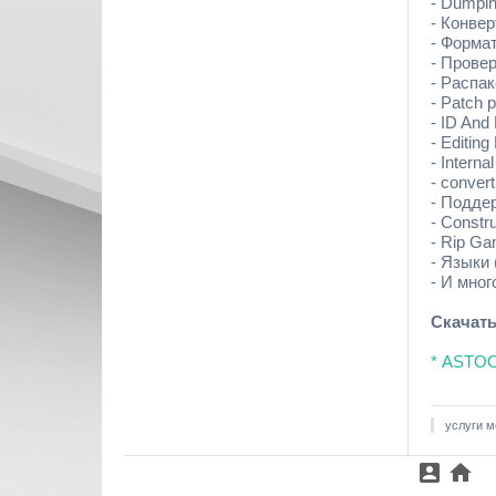
- Dumpin
- Конве
- Форма
- Прове
- Распа
- Patch 
- ID And
- Editi
- Interna
- convert
- Подде
- Constr
- Rip Ga
- Языки 
- И много
Скачать
* ASTOO
услуги м