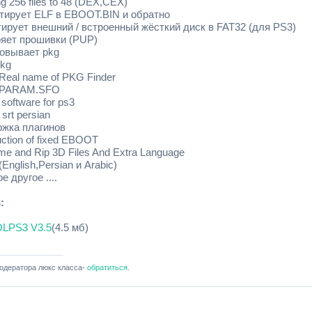
g 256 files to 48 (DEX,CEX)
ртирует ELF в EBOOT.BIN и обратно
тирует внешний / встроенный жёсткий диск в FAT32 (для PS3)
ряет прошивки (PUP)
ковывает pkg
pkg
 Real name of PKG Finder
ng PARAM.SFO
l software for ps3
 srt persian
ржка плагинов
uction of fixed EBOOT
me and Rip 3D Files And Extra Language
(English,Persian и Arabic)
е другое ....
:
LPS3 V3.5
(4.5 мб)
одератора люкс класса-
обратиться
.