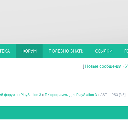
ТЕКА
ФОРУМ
ПОЛЕЗНО ЗНАТЬ
ССЫЛКИ
Г
[
Новые сообщения
·
У
й форум по PlayStation 3
»
ПК программы для PlayStation 3
»
ASToolPS3 [3.5]