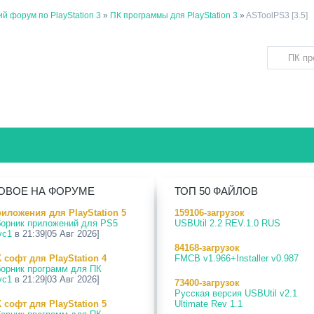
й форум по PlayStation 3
»
ПК программы для PlayStation 3
»
ASToolPS3 [3.5]
ОВОЕ НА ФОРУМЕ
ТОП 50 ФАЙЛОВ
иложения для PlayStation 5
159106-загрузок
орник приложений для PS5
USBUtil 2.2 REV.1.0 RUS
vc1
в 21:39|05 Авг 2026]
84168-загрузок
 софт для PlayStation 4
FMCB v1.966+Installer v0.987
орник программ для ПК
vc1
в 21:29|03 Авг 2026]
73400-загрузок
Русская версия USBUtil v2.1
 софт для PlayStation 5
Ultimate Rev 1.1