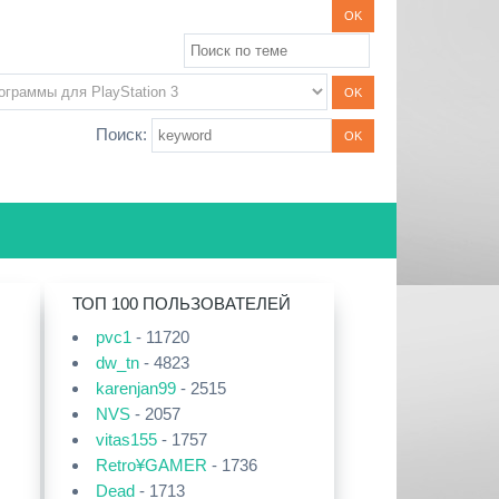
Поиск:
ТОП 100 ПОЛЬЗОВАТЕЛЕЙ
pvc1
- 11720
dw_tn
- 4823
karenjan99
- 2515
NVS
- 2057
vitas155
- 1757
Retro¥GAMER
- 1736
Dead
- 1713