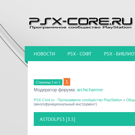
НОВОСТИ
PSX - СОФТ
PSX - БИБЛИО
1
Страница
1
из
1
Модератор форума:
archicharmer
PSX-Core.ru - Программное сообщество PlayStation
»
Общи
(многофункциональный инструмент)
ASTOOLPS3 [3.5]