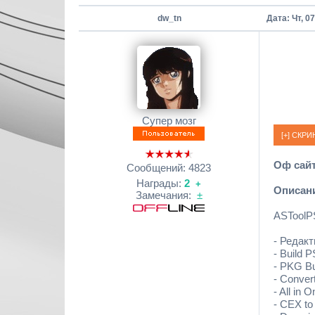
dw_tn
Дата: Чт, 0
Супер мозг
Оф сайт
Сообщений:
4823
Награды:
2
+
Описан
Замечания:
±
ASToolP
- Редак
- Build 
- PKG Bu
- Conver
- All in
- CEX to