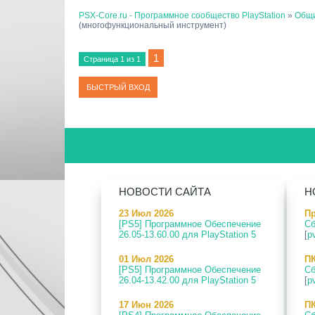
PSX-Core.ru - Программное сообщество PlayStation
»
Общи
(многофункциональный инструмент)
1
Страница
1
из
1
НОВОСТИ САЙТА
Н
23 Июл 2026
Пр
[PS5] Программное Обеспечение
Сб
26.05-13.60.00 для PlayStation 5
[
p
01 Июл 2026
ПК
[PS5] Программное Обеспечение
Сб
26.04-13.42.00 для PlayStation 5
[
p
17 Июн 2026
ПК