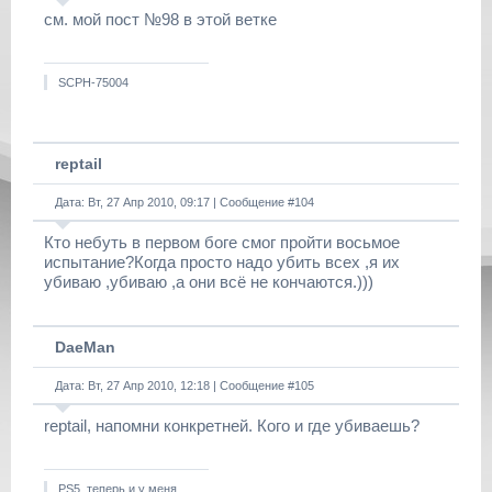
см. мой пост №98 в этой ветке
SCPH-75004
reptail
Дата: Вт, 27 Апр 2010, 09:17 | Сообщение #
104
Кто небуть в первом боге смог пройти восьмое
испытание?Когда просто надо убить всех ,я их
убиваю ,убиваю ,а они всё не кончаются.)))
DaeMan
Дата: Вт, 27 Апр 2010, 12:18 | Сообщение #
105
reptail, нaпомни конкрeтнeй. Кого и гдe убивaeшь?
PS5, теперь и у меня