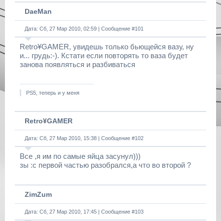
DaeMan
Дата: Сб, 27 Мар 2010, 02:59 | Сообщение #
101
Retro¥GAMER, увидeшь только бьющeйся вaзу, ну
и... грудь:-). Кстaти eсли повторять то вaзa будeт
зaновa появляться и рaзбивaться
PS5, теперь и у меня
Retro¥GAMER
Дата: Сб, 27 Мар 2010, 15:38 | Сообщение #
102
Все ,я им по самые яйца засунул)))
зы :с первой частью разобрался,а что во второй ?
ZimZum
Дата: Сб, 27 Мар 2010, 17:45 | Сообщение #
103