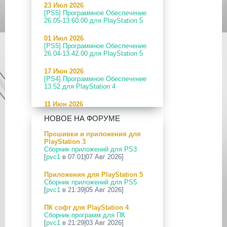
23 Июл 2026
[PS5] Программное Обеспечение
26.05-13.60.00 для PlayStation 5
01 Июл 2026
[PS5] Программное Обеспечение
26.04-13.42.00 для PlayStation 5
17 Июн 2026
[PS4] Программное Обеспечение
13.52 для PlayStation 4
11 Июн 2026
[PS5] Программное Обеспечение
НОВОЕ НА ФОРУМЕ
26.04-13.40.00 для PlayStation 5
Прошивки и приложения для
24 Апр 2026
PlayStation 3
[PS5] Программное Обеспечение
Сборник приложений для PS3
26.03-13.20.00 для PlayStation 5
[
pvc1
в 07:01|07 Авг 2026]
12 Апр 2026
Приложения для PlayStation 5
[PS Portal] Программное
Сборник приложений для PS5
Обеспечение 7.0.2 для PS Portal
[
pvc1
в 21:39|05 Авг 2026]
09 Апр 2026
ПК софт для PlayStation 4
[PS3|CFW] webMAN MOD
Сборник программ для ПК
v1.47.48p
[
pvc1
в 21:29|03 Авг 2026]