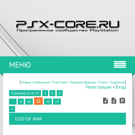
МЕНЮ
[
·
·
·
·
]
Новые сообщения
Участники
Правила форума
Поиск
Подписки
Регистрация
•
Вход
Страница
11
из
13
«
1
2
11
…
9
10
12
13
»
GOD OF WAR