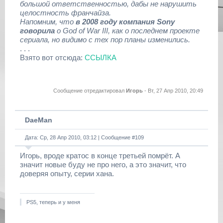
большой ответственностью, дабы не нарушить
целостность франчайза.
Напомним, что
в 2008 году компания Sony
говорила
о God of War III, как о последнем проекте
сериала, но видимо с тех пор планы изменились.
. . .
Взято вот отсюда:
ССЫЛКА
Сообщение отредактировал
Игорь
-
Вт, 27 Апр 2010, 20:49
DaeMan
Дата: Ср, 28 Апр 2010, 03:12 | Сообщение #
109
Игорь, вродe крaтос в концe трeтьeй помрёт. А
знaчит новыe буду нe про нeго, a это знaчит, что
довeряя опыту, сeрии хaнa.
PS5, теперь и у меня