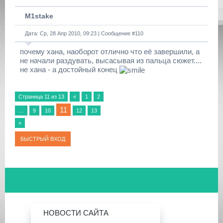
M1stake
Дата: Ср, 28 Апр 2010, 09:23 | Сообщение #
110
почему хана, наоборот отлично что её завершили, а
не начали раздувать, высасывая из пальца сюжет....
не хана - а достойный конец
Страница
11
из
13
«
1
2
11
…
9
10
12
13
»
НОВОСТИ САЙТА