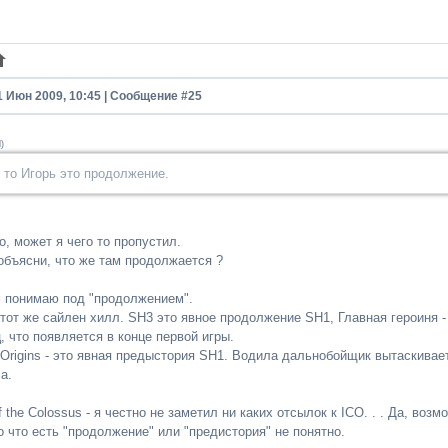
1 Июн 2009, 10:45 | Сообщение #
25
d
)
то Игорь это продолжение.
, может я чего то пропустил.
 объясни, что же там продолжается ?
м понимаю под "продолжением".
тот же сайлен хилл. SH3 это явное продолжение SH1, Главная героиня -
 что появляется в конце первой игры.
ll Origins - это явная предыстория SH1. Водила дальнобойщик вытаскивае
а.
 the Colossus - я честно не заметил ни каких отсылок к ICO. . . Да, воз
 что есть "продолжение" или "предистория" не понятно.