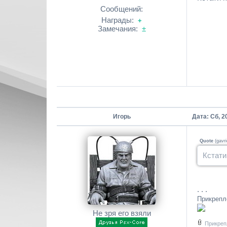
Сообщений:
Награды:
+
Замечания:
±
Игорь
Дата: Сб, 2
Quote
(
gavr
Кстати
. . .
Прикреп
Не зря его взяли
Прикреп