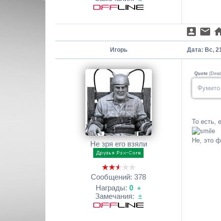
Игорь
Дата: Вс, 2
Quote
(
Dea
Фумито 
То есть, 
Не, это ф
Не зря его взяли
Сообщений:
378
Награды:
0
+
Замечания:
±