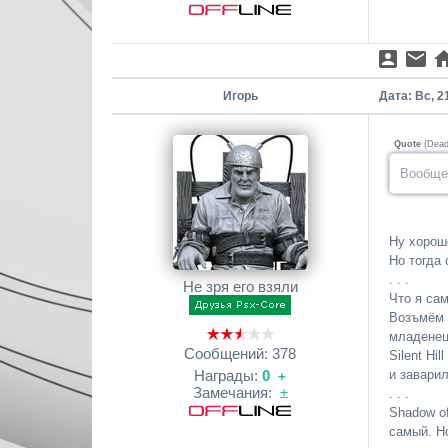
Игорь
Дата: Вс, 2
Quote
(
Dea
Вообще 
Ну хорошо
Но тогда
. . .
Не зря его взяли
Что я са
Возъмём 
младенец,
Сообщений:
378
Silent Hi
Награды:
0
и заварил
+
Замечания:
±
. . .
Shadow of
самый. Но