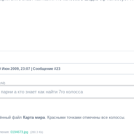
0 Июн 2009, 23:07 | Сообщение #
23
ich2
)
 парни а кто знает как найти 7го колосса
лённый файл
Карта мира
. Красными точками отмечены все колоссы.
ления:
0194673.jpg
(260.3 Kb)