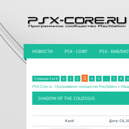
НОВОСТИ
PSX - СОФТ
PSX - БИБЛИО
3
Страница
3
из
8
«
1
2
4
5
…
7
8
»
PSX-Core.ru - Программное сообщество PlayStation
»
Общи
SHADOW OF THE COLOSSUS
Kastl
Дата: Сб, 2