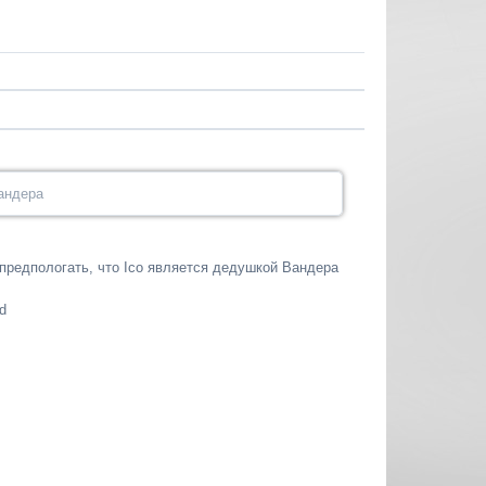
андера
 предпологать, что Ico является дедушкой Вандера