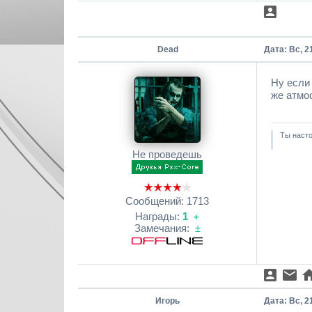
Dead
Дата: Вс, 2
Ну если 
же атмо
Ты насто
Не проведешь
Сообщений:
1713
Награды:
1
+
Замечания:
±
Игорь
Дата: Вс, 2