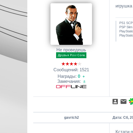
игрушка
PS1 SCP
PSP Slim 
PlayStati
PlayStat
Не проведешь
Сообщений:
1521
Награды:
0
+
Замечания:
±
gavrich2
Дата: Сб, 2
Кстати п