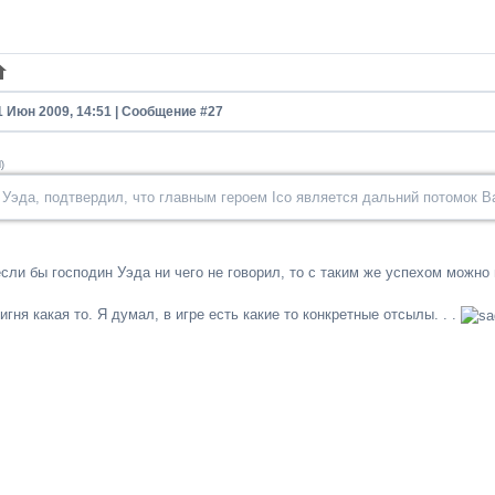
1 Июн 2009, 14:51 | Сообщение #
27
d
)
Уэда, подтвердил, что главным героем Ico является дальний потомок В
если бы господин Уэда ни чего не говорил, то с таким же успехом можно
игня какая то. Я думал, в игре есть какие то конкретные отсылы. . .