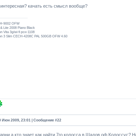
 интересная? качать есть смысл вообще?
H-9002 OFW
& Lite 2008 Piano Black
on Vita 3g/wi-fi рсн-1108
ion 3 Slim CECH-4208C PAL 500GB OFW 4.60
0 Июн 2009, 23:01 | Сообщение #
22
арни а кто знает как найти 7го колосса в Шадов оф Колоссус? Не