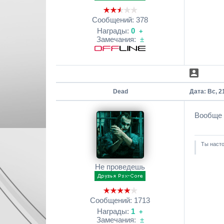
Сообщений:
378
Награды:
0
+
Замечания:
±
Dead
Дата: Вс, 2
Вообще 
Ты насто
Не проведешь
Сообщений:
1713
Награды:
1
+
Замечания:
±