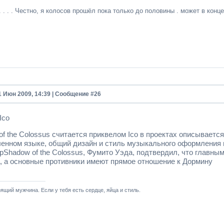
 . . . Честно, я колосов прошёл пока только до половины . может в конц
1 Июн 2009, 14:39 | Сообщение #
26
Ico
f the Colossus считается приквелом Ico в проектах описываетс
нном языке, общий дизайн и стиль музыкального оформления и
рShadow of the Colossus, Фумито Уэда, подтвердил, что главным
, а основные противники имеют прямое отношение к Дормину
ящий мужчина. Если у тебя есть сердце, яйца и стиль.