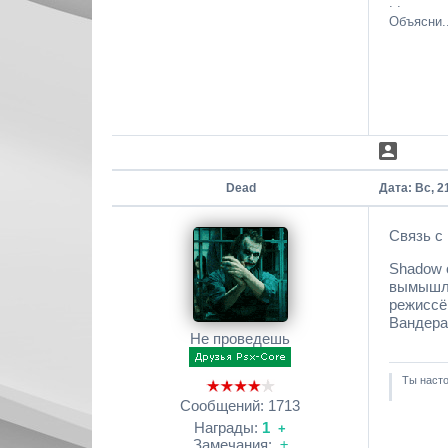
. .
Объясни..
Dead
Дата: Вс, 2
Связь с 
Shadow o
вымышле
режиссё
Вандера
Не проведешь
Ты насто
Сообщений:
1713
Награды:
1
+
Замечания:
±