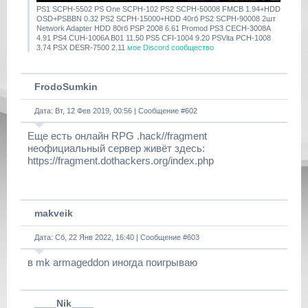
PS1 SCPH-5502 PS One SCPH-102 PS2 SCPH-50008 FMCB 1.94+HDD
OSD+PSBBN 0.32 PS2 SCPH-15000+HDD 40гб PS2 SCPH-90008 2шт
Network Adapter HDD 80гб PSP 2008 6.61 Promod PS3 CECH-3008A
4.91 PS4 CUH-1006A B01 11.50 PS5 CFI-1004 9.20 PSVita PCH-1008
3.74 PSX DESR-7500 2.11
мое Discord сообщество
FrodoSumkin
Дата: Вт, 12 Фев 2019, 00:56 | Сообщение #
602
Еще есть онлайн RPG .hack//fragment
неофициальный сервер живёт здесь:
https://fragment.dothackers.org/index.php
makveik
Дата: Сб, 22 Янв 2022, 16:40 | Сообщение #
603
в mk armageddon иногда поигрываю
____Nik____