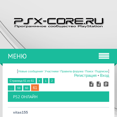
МЕНЮ
[
·
·
·
·
]
Новые сообщения
Участники
Правила форума
Поиск
Подписки
Регистрация
•
Вход
Страница
61
из
61
«
1
2
61
…
59
60
PS2 ОНЛАЙН
vitas155