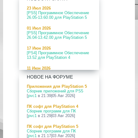
23 Июл 2026
[PS5] Программное Обеспечение
26.05-13.60.00 для PlayStation 5
01 Июл 2026
[PS5] Программное Обеспечение
26.04-13.42.00 для PlayStation 5
17 Июн 2026
[PS4] Программное Обеспечение
13.52 для PlayStation 4
11 Июн 2026
[PS5] Программное Обеспечение
НОВОЕ НА ФОРУМЕ
26.04-13.40.00 для PlayStation 5
Приложения для PlayStation 5
24 Апр 2026
Сборник приложений для PS5
[PS5] Программное Обеспечение
[
pvc1
в 21:39|05 Авг 2026]
26.03-13.20.00 для PlayStation 5
ПК софт для PlayStation 4
12 Апр 2026
Сборник программ для ПК
[PS Portal] Программное
[
pvc1
в 21:29|03 Авг 2026]
Обеспечение 7.0.2 для PS Portal
ПК софт для PlayStation 5
09 Апр 2026
Сборник программ для ПК
[PS3|CFW] webMAN MOD
[
pvc1
в 21:17|03 Авг 2026]
v1.47.48p