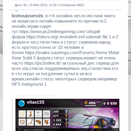
Дата: Вс, 10 Фев 2019, 11:03 | Сообщение #
601
bishoujosenshi
, в гт4 онлайна нет,по икслинк никто
не играет,все онлайн комьюнити по прочим пс2
онлайн играм сидит
тут https://www.ps2onlinegaming.com/ общий
форум https://obsrv.org/ resindent evil oubreak file 1 и 2
форум и чат,статистика и статус серверов,народ
есть круглосуточно от 15 человек и
более https://snake.savemgo.com/Forums.Home Metal
Gear Solid 3 форум,статус сервера,играют не очень
часто https://ps2online.tk/ актуальный днс сервер для
всех игр,список поддерживаемых игр,статистика кто
в что играл за посдление сутки и за все
время,онлайн статус некоторых серверов,например
NFS Indeground 1