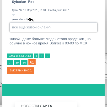
Syberian_Fox
Дата: Чт, 13 Мар 2025, 01:31 | Сообщение #
607
Цитата
shecool
(
)
все еще живой онлайн?
живой , даже больше людей стало вроде как , но
обычно в ночное время ,ближе к 00-00 по МСК
Страница
61
из
61
«
1
2
61
…
59
60
НОВОСТИ САЙТА