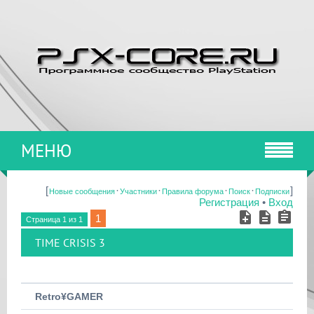
МЕНЮ
[
·
·
·
·
]
Новые сообщения
Участники
Правила форума
Поиск
Подписки
Регистрация
•
Вход
1
Страница
1
из
1
TIME CRISIS 3
Retro¥GAMER