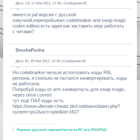
Дата: Сб, 17 Ноя 2012, 17:48 | Сообщение #
1
имеется pal версия с русской
озвучкой,перепробывал codebreaker and swap magic
codes edition,есть идеи как заставить игру работать
с читами?
DruchaPucha
Дата: Вт, 20 Ноя 2012, 14:35 | Сообщение #
2
На codebraeker нельзя исползовать коды PAL
региона, я сколько не пытался конвертировать, коды
не работали.
Попробуй коды от arm конвертнуть для swap magic,
через omni covrert
тут ещё ПАЛ коды есть.
https://www.ultimate-cheatz.de/codebase/daten.php?
system=ps2&act=spiel&id=1627
Перенос русской озвучки/текста из РС игр (PS1/PS2)