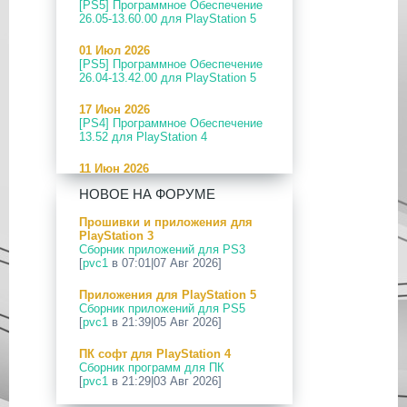
[PS5] Программное Обеспечение
26.05-13.60.00 для PlayStation 5
01 Июл 2026
[PS5] Программное Обеспечение
26.04-13.42.00 для PlayStation 5
17 Июн 2026
[PS4] Программное Обеспечение
13.52 для PlayStation 4
11 Июн 2026
[PS5] Программное Обеспечение
НОВОЕ НА ФОРУМЕ
26.04-13.40.00 для PlayStation 5
Прошивки и приложения для
24 Апр 2026
PlayStation 3
[PS5] Программное Обеспечение
Сборник приложений для PS3
26.03-13.20.00 для PlayStation 5
[
pvc1
в 07:01|07 Авг 2026]
12 Апр 2026
Приложения для PlayStation 5
[PS Portal] Программное
Сборник приложений для PS5
Обеспечение 7.0.2 для PS Portal
[
pvc1
в 21:39|05 Авг 2026]
09 Апр 2026
ПК софт для PlayStation 4
[PS3|CFW] webMAN MOD
Сборник программ для ПК
v1.47.48p
[
pvc1
в 21:29|03 Авг 2026]
29 Мар 2026