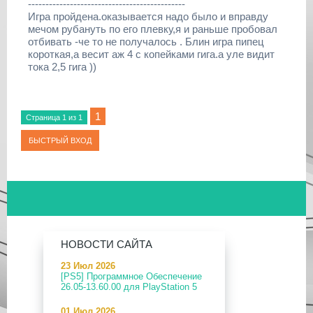
---------------------------------------------
Игра пройдена.оказывается надо было и вправду
мечом рубануть по его плевку,я и раньше пробовал
отбивать -че то не получалось . Блин игра пипец
короткая,а весит аж 4 с копейками гига.а уле видит
тока 2,5 гига ))
1
Страница
1
из
1
НОВОСТИ САЙТА
23 Июл 2026
[PS5] Программное Обеспечение
26.05-13.60.00 для PlayStation 5
01 Июл 2026