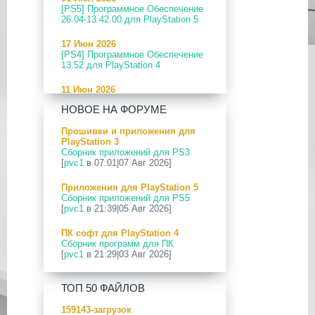
[PS5] Программное Обеспечение
26.04-13.42.00 для PlayStation 5
17 Июн 2026
[PS4] Программное Обеспечение
13.52 для PlayStation 4
11 Июн 2026
[PS5] Программное Обеспечение
НОВОЕ НА ФОРУМЕ
26.04-13.40.00 для PlayStation 5
Прошивки и приложения для
24 Апр 2026
PlayStation 3
[PS5] Программное Обеспечение
Сборник приложений для PS3
26.03-13.20.00 для PlayStation 5
[
pvc1
в 07:01|07 Авг 2026]
12 Апр 2026
Приложения для PlayStation 5
[PS Portal] Программное
Сборник приложений для PS5
Обеспечение 7.0.2 для PS Portal
[
pvc1
в 21:39|05 Авг 2026]
09 Апр 2026
ПК софт для PlayStation 4
[PS3|CFW] webMAN MOD
Сборник программ для ПК
v1.47.48p
[
pvc1
в 21:29|03 Авг 2026]
29 Мар 2026
ПК софт для PlayStation 5
[PS3] PS3HEN v3.5.0
ТОП 50 ФАЙЛОВ
Сборник программ для ПК
[
pvc1
в 21:17|03 Авг 2026]
19 Мар 2026
159143-загрузок