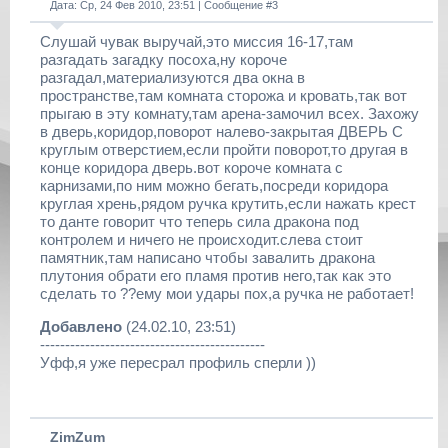
Дата: Ср, 24 Фев 2010, 23:51 | Сообщение #
3
Слушай чувак выручай,это миссия 16-17,там
разгадать загадку посоха,ну короче
разгадал,материализуются два окна в
пространстве,там комната сторожа и кровать,так вот
прыгаю в эту комнату,там арена-замочил всех. Захожу
в дверь,коридор,поворот налево-закрытая ДВЕРЬ С
круглым отверстием,если пройти поворот,то другая в
конце коридора дверь.вот короче комната с
карнизами,по ним можно бегать,посреди коридора
круглая хрень,рядом ручка крутить,если нажать крест
то данте говорит что теперь сила дракона под
контролем и ничего не происходит.слева стоит
памятник,там написано чтобы завалить дракона
плутония обрати его пламя против него,так как это
сделать то ??ему мои удары пох,а ручка не работает!
Добавлено
(24.02.10, 23:51)
---------------------------------------------
Уфф,я уже пересрал профиль сперли ))
ZimZum