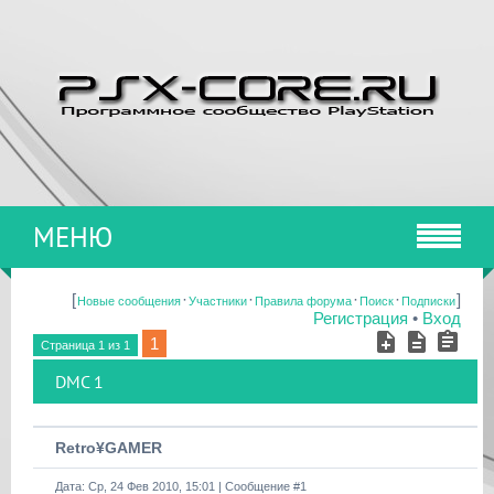
МЕНЮ
[
·
·
·
·
]
Новые сообщения
Участники
Правила форума
Поиск
Подписки
Регистрация
•
Вход
1
Страница
1
из
1
DMC 1
Retro¥GAMER
Дата: Ср, 24 Фев 2010, 15:01 | Сообщение #
1