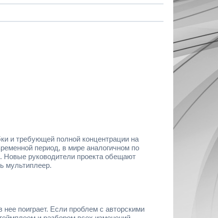
бки и требующей полной концентрации на
временной период, в мире аналогичном по
м. Новые руководители проекта обещают
ть мультиплеер.
 в нее поиграет. Если проблем с авторскими
с геймплеем и разбором всех изменений.