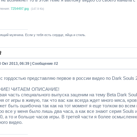
ления:
7254497.jpg
(147.9 Kb)
ящий мужчина. Если у тебя есть сердце, яйца и стиль.
3 Окт 2013, 06:39 | Сообщение #
2
с гордостью представляю первое в россии видео по Dark Souls 2
ИЕ! ЧИТАЕМ ОПИСАНИЕ!
ая часть специального выпуска заценим на тему Beta Dark Soul
 от игры в живую, так что вас как всегда ждет много мяса, кр
ет быть ошибочна так как на тот момент я еще толком во всем 
ро все у меня было лишь два часа, а как все знают серия Souls
0, а то и больше часов игры. В третей части я более осмысленн
ного видео.