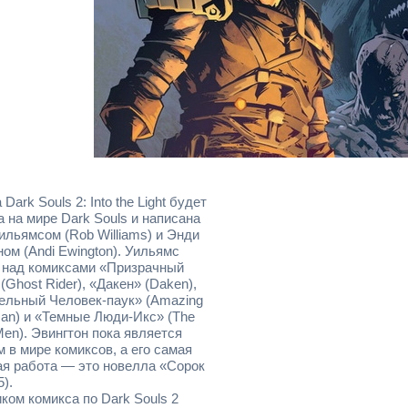
Dark Souls 2: Into the Light будет
 на мире Dark Souls и написана
ильямсом (Rob Williams) и Энди
ом (Andi Ewington). Уильямс
 над комиксами «Призрачный
(Ghost Rider), «Дакен» (Daken),
ельный Человек-паук» (Amazing
Man) и «Темные Люди-Икс» (The
Men). Эвингтон пока является
 в мире комиксов, а его самая
ая работа — это новелла «Сорок
5).
ком комикса по Dark Souls 2