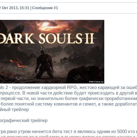
2 Окт 2013, 15:31 | Сообщение #
1
uls 2 - продолжение хардкорной RPG, жестоко карающей за оши
 процессе. В новой части действие будет происходить в другой 
 первой части, но значительно более графически проработанно
 более понятной систему ковенантов и сюжет, а также доработа
йный трейлер
ографический трейлер
тра рано утром начнется бета тест я являюсь одним из 5000 кто
не возникнет то в этой теме я выложу видео со своего канала 