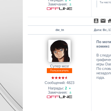
+
Ты насто
Замечания:
±
dw_tn
Дата: Вс, 1
По моти
комикс
В следу
графиче
игры Dar
Супер мозг
По слов
незадолг
года.
Сообщений:
4823
Награды:
2
+
Замечания:
±