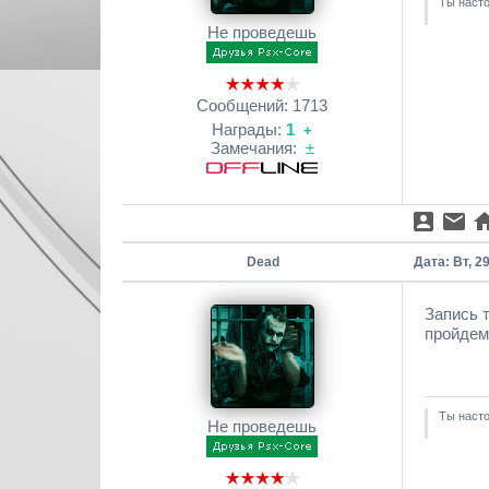
Ты насто
Не проведешь
Сообщений:
1713
Награды:
1
+
Замечания:
±
Dead
Дата: Вт, 2
Запись 
пройдем
Ты насто
Не проведешь