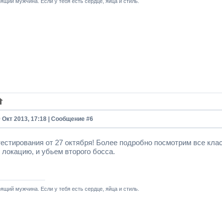
ящий мужчина. Если у тебя есть сердце, яйца и стиль.
9 Окт 2013, 17:18 | Сообщение #
6
тестирования от 27 октября! Более подробно посмотрим все кла
 локацию, и убьем второго босса.
ящий мужчина. Если у тебя есть сердце, яйца и стиль.