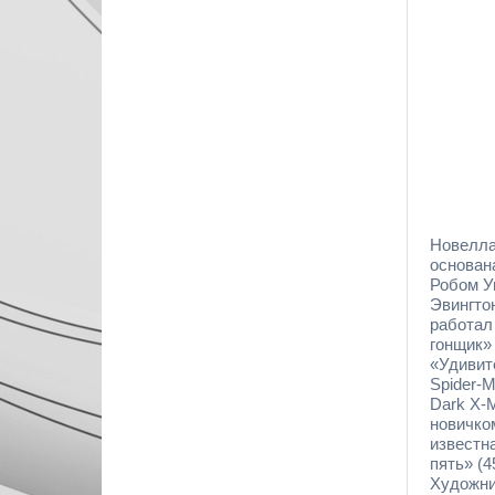
Новелла 
основана
Робом У
Эвингтон
работал
гонщик» 
«Удивит
Spider-
Dark X-
новичком
известн
пять» (4
Художни