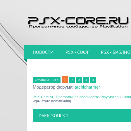
НОВОСТИ
PSX - СОФТ
PSX - БИБЛИО
1
Страница
1
из
4
2
3
4
»
Модератор форума:
archicharmer
PSX-Core.ru - Программное сообщество PlayStation
»
Общи
игры этого поколения!)
DARK SOULS 2