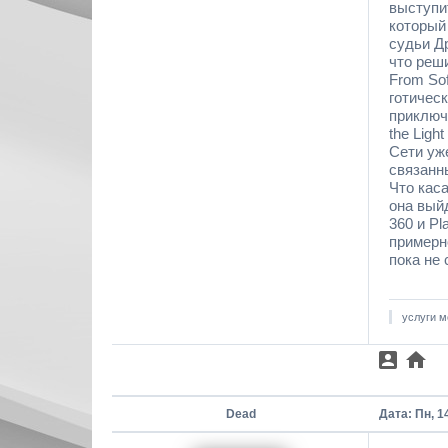
выступи
который
судьи Д
что реш
From Sof
готичес
приключе
the Ligh
Сети уж
связанн
Что каса
она выйд
360 и Pl
примерно
пока не
услуги м
Dead
Дата: Пн, 1