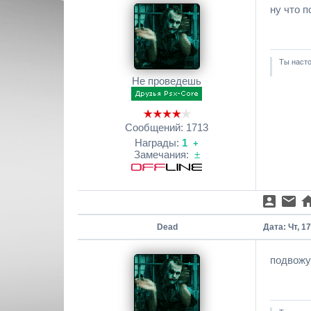
ну что п
Ты насто
Не проведешь
Сообщений:
1713
Награды:
1
+
Замечания:
±
Dead
Дата: Чт, 1
подвожу