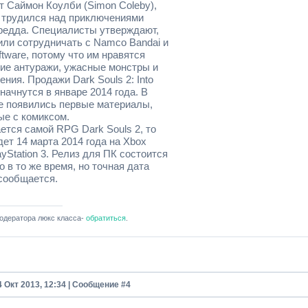
т Саймон Коулби (Simon Coleby),
 трудился над приключениями
редда. Специалисты утверждают,
или сотрудничать с Namco Bandai и
tware, потому что им нравятся
кие антуражи, ужасные монстры и
ния. Продажи Dark Souls 2: Into
t начнутся в январе 2014 года. В
е появились первые материалы,
ые с комиксом.
ется самой RPG Dark Souls 2, то
ет 14 марта 2014 года на Xbox
ayStation 3. Релиз для ПК состоится
 в то же время, но точная дата
 сообщается.
одератора люкс класса-
обратиться
.
4 Окт 2013, 12:34 | Сообщение #
4