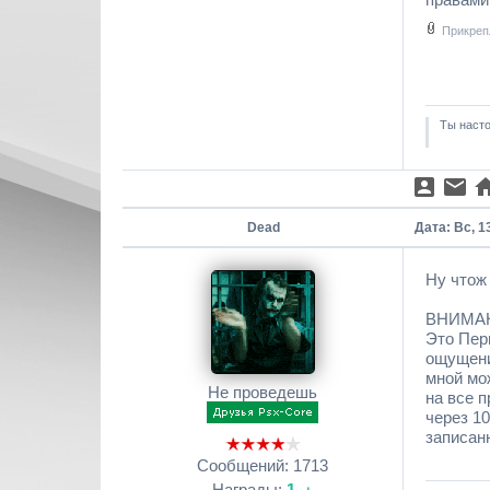
Прикреп
Ты насто
Dead
Дата: Вс, 1
Ну чтож 
ВНИМАН
Это Перв
ощущения
мной мож
Не проведешь
на все п
через 10
записан
Сообщений:
1713
Награды:
1