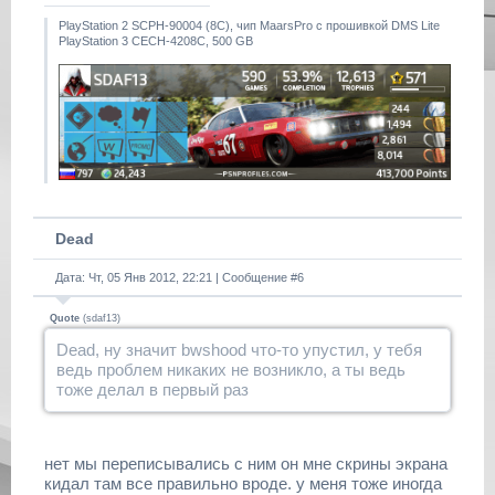
PlayStation 2 SCPH-90004 (8С), чип MaarsPro с прошивкой DMS Lite
PlayStation 3 CECH-4208C, 500 GB
Dead
Дата: Чт, 05 Янв 2012, 22:21 | Сообщение #
6
Quote
(
sdaf13
)
Dead, ну значит bwshood что-то упустил, у тебя
ведь проблем никаких не возникло, а ты ведь
тоже делал в первый раз
нет мы переписывались с ним он мне скрины экрана
кидал там все правильно вроде. у меня тоже иногда