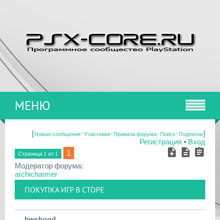
МЕНЮ
[
·
·
·
·
]
Новые сообщения
Участники
Правила форума
Поиск
Подписки
Регистрация
•
Вход
1
Страница
1
из
1
Модератор форума:
archicharmer
ПОКУПКА ИГР В СТОРЕ
bwshood