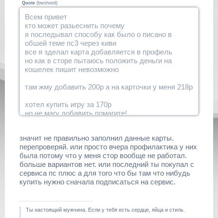
Quote
(
bwshood
)
Всем привет
кто может разьеснить почему
я последывал способу как было о писано в
обшей теме пс3 через киви
все я зделал карта добавляется в профель
но как в сторе пытаюсь положить деньги на
кошелек пишит невозможно
там жму добавить 200р а на карточки у меня 218р
хотел купить игру за 170р
но не магу добавить помагите!
значит не правильно заполнил данные карты.
перепроверяй. или просто вчера профилактика у них
была потому что у меня стор вообще не работал.
больше вариантов нет. или последний ты покупал с
сервиса пс плюс а для того что бы там что нибудь
купить нужно сначала подписаться на сервис.
Ты настоящий мужчина. Если у тебя есть сердце, яйца и стиль.