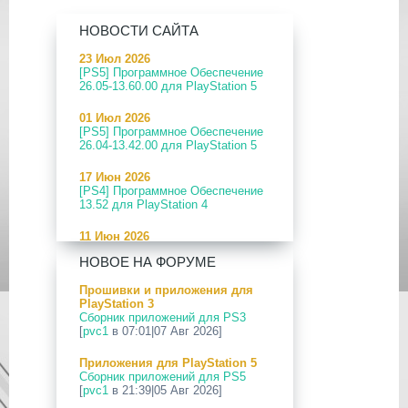
НОВОСТИ САЙТА
23 Июл 2026
[PS5] Программное Обеспечение
26.05-13.60.00 для PlayStation 5
01 Июл 2026
[PS5] Программное Обеспечение
26.04-13.42.00 для PlayStation 5
17 Июн 2026
[PS4] Программное Обеспечение
13.52 для PlayStation 4
11 Июн 2026
[PS5] Программное Обеспечение
НОВОЕ НА ФОРУМЕ
26.04-13.40.00 для PlayStation 5
Прошивки и приложения для
24 Апр 2026
PlayStation 3
[PS5] Программное Обеспечение
Сборник приложений для PS3
26.03-13.20.00 для PlayStation 5
[
pvc1
в 07:01|07 Авг 2026]
12 Апр 2026
Приложения для PlayStation 5
[PS Portal] Программное
Сборник приложений для PS5
Обеспечение 7.0.2 для PS Portal
[
pvc1
в 21:39|05 Авг 2026]