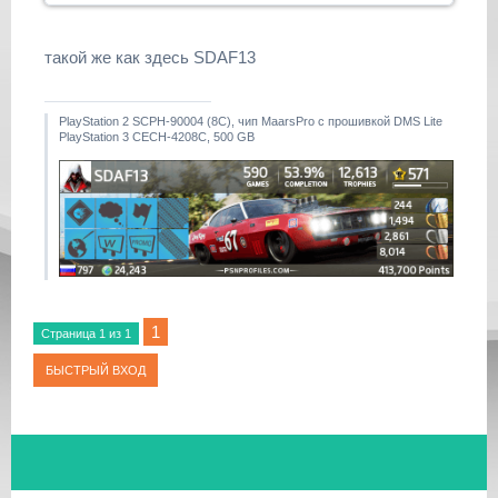
такой же как здесь SDAF13
PlayStation 2 SCPH-90004 (8С), чип MaarsPro с прошивкой DMS Lite
PlayStation 3 CECH-4208C, 500 GB
1
Страница
1
из
1