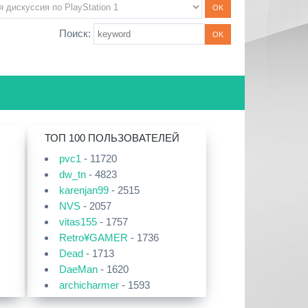
Поиск:
ТОП 100 ПОЛЬЗОВАТЕЛЕЙ
pvc1
- 11720
dw_tn
- 4823
karenjan99
- 2515
NVS
- 2057
vitas155
- 1757
Retro¥GAMER
- 1736
Dead
- 1713
DaeMan
- 1620
archicharmer
- 1593
Kastl
- 1521