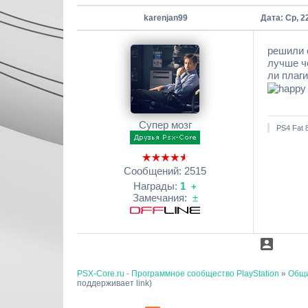
karenjan99
Дата: Ср, 2
решили с
лучше че
ли плаги
Супер мозг
PS4 Fat 
Сообщений:
2515
Награды:
1
+
Замечания:
±
PSX-Core.ru - Программное сообщество PlayStation
»
Общи
поддерживает link)