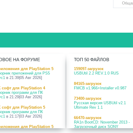
ОВОЕ НА ФОРУМЕ
ТОП 50 ФАЙЛОВ
иложения для PlayStation 5
159097-загрузок
орник приложений для PS5
USBUtil 2.2 REV.1.0 RUS
vc1
в 21:39|05 Авг 2026]
84165-загрузок
 софт для PlayStation 4
FMCB v1.966+Installer v0.987
орник программ для ПК
vc1
в 21:29|03 Авг 2026]
73400-загрузок
Русская версия USBUtil v2.1
 софт для PlayStation 5
Ultimate Rev 1.1
орник программ для ПК
vc1
в 21:17|03 Авг 2026]
66470-загрузок
RA1n BootCD: November 2013 -
иложения для PlayStation 5
Загрузочный диск SONY
5 Payload websrv v0.34
PlayStation 2.