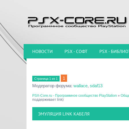
НОВОСТИ
PSX - СОФТ
PSX - БИБЛИО
1
Страница
1
из
1
Модератор форума:
wallace
,
sdaf13
PSX-Core.ru - Программное сообщество PlayStation
»
Общи
поддерживает link)
ЭМУЛЯЦИЯ LINK КАБЕЛЯ