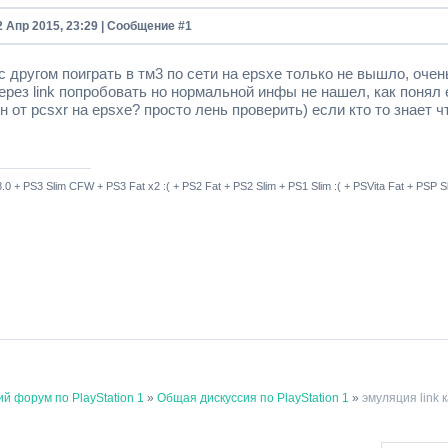
2 Апр 2015, 23:29 | Сообщение #
1
 другом поиграть в тм3 по сети на epsxe только не вышло, оче
рез link попробовать но нормальной инфы не нашел, как понял е
н от pcsxr на epsxe? просто лень проверить) если кто то знает 
8.0 + PS3 Slim CFW + PS3 Fat x2 :( + PS2 Fat + PS2 Slim + PS1 Slim :( + PSVita Fat + PSP
й форум по PlayStation 1
»
Общая дискуссия по PlayStation 1
»
эмуляция link 