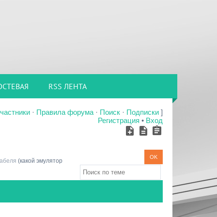
ОСТЕВАЯ
RSS ЛЕНТА
частники
·
Правила форума
·
Поиск
·
Подписки
]
Регистрация
•
Вход
кабеля
(какой эмулятор