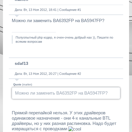
Дата: Вт, 13 Ноя 2012, 18:41 | Сообщение #
1
Можно ли заменить BA6392FP на BA5947FP?
Полуопытный php кодер, я очен-очень добрый нах )), Пишите по
всяким вопросам
sdaf13
Дата: Вт, 13 Ноя 2012, 20:27 | Сообщение #
2
Quote
(
marlen
)
Можно ли заменить BA6392FP на BA5947FP?
Прямой перепайкой нельзя. У этих драйверов
одинаковое назначение - они 4-х канальные BTL
драйверы, но у них разная распиновка. Надо будет
извращаться с проводками