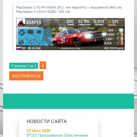
PlayStation 2 SCPH-90004 (8С), чип MaarsPro с прошивкой DMS Lite
PlayStation 3 CECH-4208C, 500 GB
1
Страница
1
из
1
НОВОСТИ САЙТА
23 Июл 2026
[PS5] Программное Обеспечение