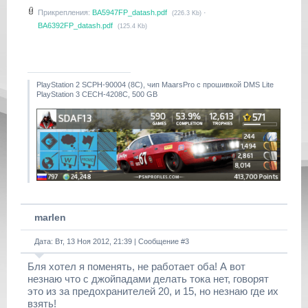
Прикрепления:
BA5947FP_datash.pdf
·
(226.3 Kb)
BA6392FP_datash.pdf
(125.4 Kb)
PlayStation 2 SCPH-90004 (8С), чип MaarsPro с прошивкой DMS Lite
PlayStation 3 CECH-4208C, 500 GB
marlen
Дата: Вт, 13 Ноя 2012, 21:39 | Сообщение #
3
Бля хотел я поменять, не работает оба! А вот
незнаю что с джойпадами делать тока нет, говорят
это из за предохранителей 20, и 15, но незнаю где их
взять!