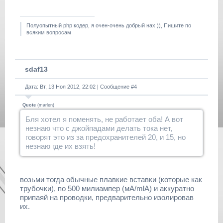
Полуопытный php кодер, я очен-очень добрый нах )), Пишите по
всяким вопросам
sdaf13
Дата: Вт, 13 Ноя 2012, 22:02 | Сообщение #
4
Quote
(
marlen
)
Бля хотел я поменять, не работает оба! А вот
незнаю что с джойпадами делать тока нет,
говорят это из за предохранителей 20, и 15, но
незнаю где их взять!
возьми тогда обычные плавкие вставки (которые как
трубочки), по 500 милиампер (мА/mlA) и аккуратно
припаяй на проводки, предварительно изолировав
их.