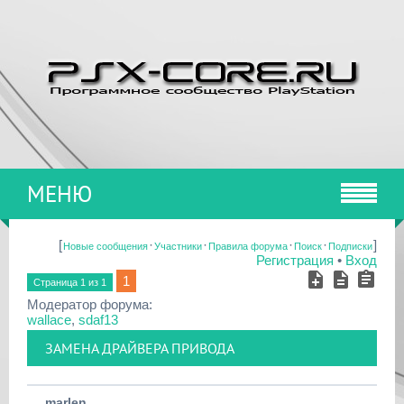
МЕНЮ
[
·
·
·
·
]
Новые сообщения
Участники
Правила форума
Поиск
Подписки
Регистрация
•
Вход
1
Страница
1
из
1
Модератор форума:
wallace
,
sdaf13
ЗАМЕНА ДРАЙВЕРА ПРИВОДА
marlen