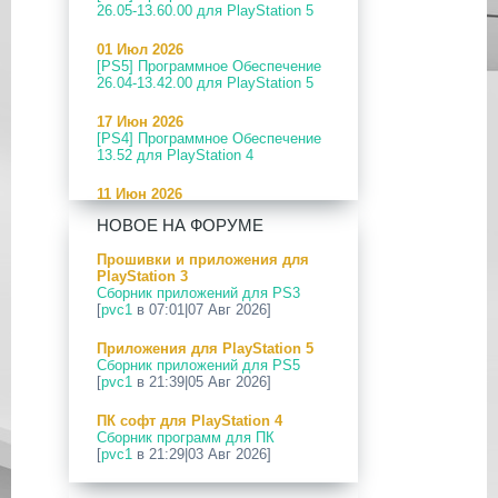
26.05-13.60.00 для PlayStation 5
01 Июл 2026
[PS5] Программное Обеспечение
26.04-13.42.00 для PlayStation 5
17 Июн 2026
[PS4] Программное Обеспечение
13.52 для PlayStation 4
11 Июн 2026
[PS5] Программное Обеспечение
НОВОЕ НА ФОРУМЕ
26.04-13.40.00 для PlayStation 5
Прошивки и приложения для
24 Апр 2026
PlayStation 3
[PS5] Программное Обеспечение
Сборник приложений для PS3
26.03-13.20.00 для PlayStation 5
[
pvc1
в 07:01|07 Авг 2026]
12 Апр 2026
Приложения для PlayStation 5
[PS Portal] Программное
Сборник приложений для PS5
Обеспечение 7.0.2 для PS Portal
[
pvc1
в 21:39|05 Авг 2026]
09 Апр 2026
ПК софт для PlayStation 4
[PS3|CFW] webMAN MOD
Сборник программ для ПК
v1.47.48p
[
pvc1
в 21:29|03 Авг 2026]
29 Мар 2026
ПК софт для PlayStation 5