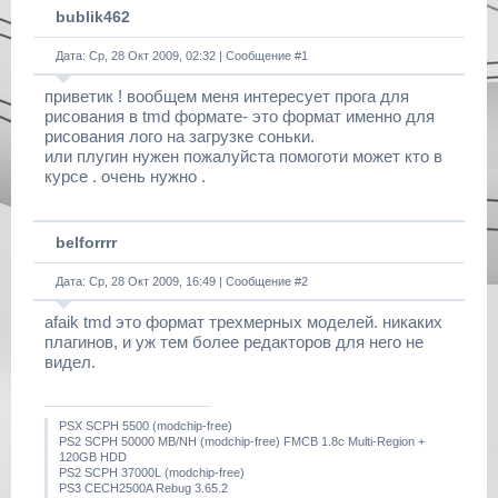
bublik462
Дата: Ср, 28 Окт 2009, 02:32 | Сообщение #
1
приветик ! вообщем меня интересует прога для
рисования в tmd формате- это формат именно для
рисования лого на загрузке соньки.
или плугин нужен пожалуйста помоготи может кто в
курсе . очень нужно .
belforrrr
Дата: Ср, 28 Окт 2009, 16:49 | Сообщение #
2
afaik tmd это формат трехмерных моделей. никаких
плагинов, и уж тем более редакторов для него не
видел.
PSX SCPH 5500 (modchip-free)
PS2 SCPH 50000 MB/NH (modchip-free) FMCB 1.8c Multi-Region +
120GB HDD
PS2 SCPH 37000L (modchip-free)
PS3 CECH2500A Rebug 3.65.2