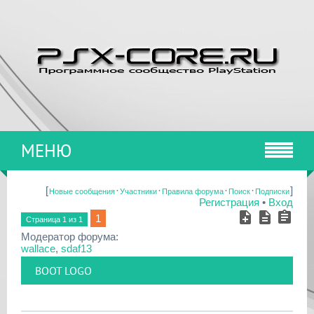
МЕНЮ
[
·
·
·
·
]
Новые сообщения
Участники
Правила форума
Поиск
Подписки
Регистрация
•
Вход
1
Страница
1
из
1
Модератор форума:
wallace
,
sdaf13
BOOT LOGO