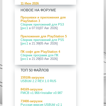
11 Июн 2026
[PS5] Программное Обеспечение
НОВОЕ НА ФОРУМЕ
26.04-13.40.00 для PlayStation 5
Прошивки и приложения для
24 Апр 2026
PlayStation 3
[PS5] Программное Обеспечение
Сборник приложений для PS3
26.03-13.20.00 для PlayStation 5
[
pvc1
в 07:01|07 Авг 2026]
12 Апр 2026
Приложения для PlayStation 5
[PS Portal] Программное
Сборник приложений для PS5
Обеспечение 7.0.2 для PS Portal
[
pvc1
в 21:39|05 Авг 2026]
09 Апр 2026
ПК софт для PlayStation 4
[PS3|CFW] webMAN MOD
Сборник программ для ПК
v1.47.48p
[
pvc1
в 21:29|03 Авг 2026]
29 Мар 2026
ПК софт для PlayStation 5
[PS3] PS3HEN v3.5.0
ТОП 50 ФАЙЛОВ
Сборник программ для ПК
[
pvc1
в 21:17|03 Авг 2026]
19 Мар 2026
159106-загрузок
[PS Portal] Программное
USBUtil 2.2 REV.1.0 RUS
Приложения для PlayStation 5
Обеспечение 7.0.0 для PS Portal
PS5 Payload websrv v0.34
84169-загрузок
[
pvc1
в 09:02|03 Авг 2026]
18 Мар 2026
FMCB v1.966+Installer v0.987
[PS3] Программное Обеспечение
Приложения для PlayStation 5
4.93 для PlayStation 3
73400-загрузок
PS5 payload shsrv v0.20
Русская версия USBUtil v2.1
[
pvc1
в 20:58|02 Авг 2026]