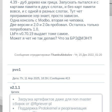
4.39 - дуб дерево как грица. Запускать пытался и с
картами памяти в двух слотах, и без карт памяти
вовсе, и с одной в разных слотах. Тут чет
программное хер знает, просто зависон.
Одна консоль с Modbo, вторая не чиповка.
Две версии и 2.0 и 2.0а пробовал. Осталось только
попробовать 1.0.
LbFn v0.70.19 выдает тоже самое.
Может я чет не так делаю? Что за БРЭДМЭН?!
Сообщение отредактировал
ThanksAbdulov
-
Чт, 15 Дек 2022, 01:20
pvc1
Дата: Пт, 11 Апр 2025, 18:39 | Сообщение #
13
v2.1.1
Цитата
Загрузка артефактов даже для non master
сборок от @ffgriever-pl
Поддержка Protokernel и реорганизация