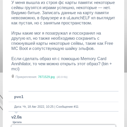
У меня вышла из строя фс карты памяти: некоторые
сейвы грузятся играми успешно, некоторые — нет.
Видимо битые. Записать данные на карту памяти
невозможно, в браузере и в uLaunchELF кп выглядит
как пустая, но с занятым пространством.
Игры какие мог я позагружал и посохранял на
другую кп, но также необходимо сохранить с
глюкнувшей карты некоторые сейвы, такие как Free
MC Boot и сопутствующую шайку эльфов.
Если сделать образ кп с помощью Memory Card
Annihilator, то чем можно открыть этот образ? (bin +
mci)
Прикрепления:
7871529.jpg
(43.9 Kb)
pvc1
Дата: Чт, 18 Авг 2022, 10:25 | Сообщение #
11
v2.0a
Цитата