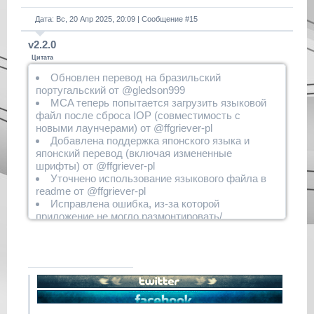
Дата: Вс, 20 Апр 2025, 20:09 | Сообщение #
15
v2.2.0
Цитата
Обновлен перевод на бразильский
португальский от @gledson999
MCA теперь попытается загрузить языковой
файл после сброса IOP (совместимость с
новыми лаунчерами) от @ffgriever-pl
Добавлена ​​поддержка японского языка и
японский перевод (включая измененные
шрифты) от @ffgriever-pl
Уточнено использование языкового файла в
readme от @ffgriever-pl
Исправлена ​​ошибка, из-за которой
приложение не могло размонтировать/
перемонтировать раздел жесткого диска, если
языковой файл был загружен с жесткого диска от
@ffgriever-pl
Исправлены слишком длинные подсказки на
португальском, французском и турецком языках
от @ffgriever-pl