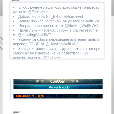
Цитата
Отображение хэша короткого коммита вместо
даты от @ffgriever-pl
Добавлен язык PT_BR от @hardlevel
Новые языковые файлы от @HowlingWolfHWC
Исправление опечаток от @HowlingWolfHWC
Правильный перенос строки в файле readme
от @HowlingWolfHWC
Удален lang.lng и перемещен альтернативный
перевод PT-BR от @HowlingWolfHWC
Запуск компиляции и загрузки артефактов при
запросах на извлечение из разветвленных
репозиториев от @ffgriever-pl
Переименование файлов португальского
языка от @HowlingWolfHWC
Автоматический выбор языкового файла на
основе настроек OSD от @HowlingWolfHWC
pvc1