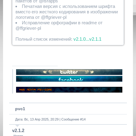
пакетов от @israpps
Печатная версия с использованием шрифта
вместо его жесткого кодирования в изображении
логотипа от @ffgriever-pl
Исправление орфографии в readme от
@ffgriever-pl
Полный список изменений:
v2.1.0...v2.1.1
pvc1
Дата: Вс, 13 Апр 2025, 20:29 | Сообщение #
14
v2.1.2