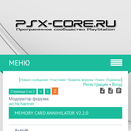
МЕНЮ
[
·
·
·
·
]
Новые сообщения
Участники
Правила форума
Поиск
Подписки
Регистрация
•
Вход
2
Страница
2
из
2
«
1
Модератор форума:
archicharmer
MEMORY CARD ANNIHILATOR V2.2.0
ActioN