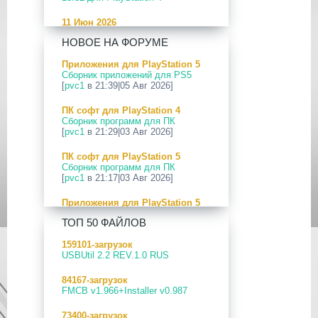
11 Июн 2026
[PS5] Программное Обеспечение
НОВОЕ НА ФОРУМЕ
26.04-13.40.00 для PlayStation 5
Приложения для PlayStation 5
24 Апр 2026
Сборник приложений для PS5
[PS5] Программное Обеспечение
[
pvc1
в 21:39|05 Авг 2026]
26.03-13.20.00 для PlayStation 5
ПК софт для PlayStation 4
12 Апр 2026
Сборник программ для ПК
[PS Portal] Программное
[
pvc1
в 21:29|03 Авг 2026]
Обеспечение 7.0.2 для PS Portal
ПК софт для PlayStation 5
09 Апр 2026
Сборник программ для ПК
[PS3|CFW] webMAN MOD
[
pvc1
в 21:17|03 Авг 2026]
v1.47.48p
Приложения для PlayStation 5
29 Мар 2026
PS5 Payload websrv v0.34
[PS3] PS3HEN v3.5.0
ТОП 50 ФАЙЛОВ
[
pvc1
в 09:02|03 Авг 2026]
19 Мар 2026
159101-загрузок
Приложения для PlayStation 5
[PS Portal] Программное
USBUtil 2.2 REV.1.0 RUS
PS5 payload shsrv v0.20
Обеспечение 7.0.0 для PS Portal
[
pvc1
в 20:58|02 Авг 2026]
84167-загрузок
18 Мар 2026
FMCB v1.966+Installer v0.987
Приложения для PlayStation 5
[PS3] Программное Обеспечение
PS5 Payload ELF Loader v0.24
4.93 для PlayStation 3
73400-загрузок
[
pvc1
в 20:57|02 Авг 2026]