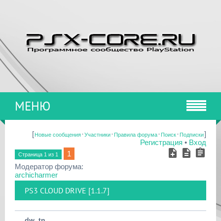
МЕНЮ
[
·
·
·
·
]
Новые сообщения
Участники
Правила форума
Поиск
Подписки
Регистрация
•
Вход
1
Страница
1
из
1
Модератор форума:
archicharmer
PS3 CLOUD DRIVE [1.1.7]
dw_tn