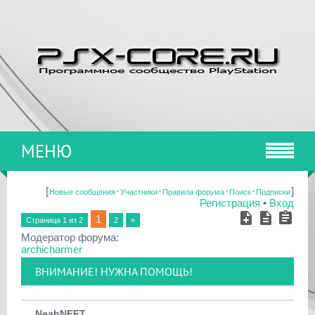
МЕНЮ
[
·
·
·
·
]
Новые сообщения
Участники
Правила форума
Поиск
Подписки
Регистрация
•
Вход
1
Страница
1
из
2
2
»
Модератор форума:
archicharmer
ВНИМАНИЕ! НУЖНА ПОМОЩЬ!
NeahNEET