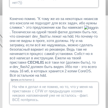
нет?))
Конечно помню. "К тому же из-за некоторых нюансов
его консоли не подходят для всех задач, ибо нужны
слимки."- это предложение как бы намекает
. Технически на одной твоей фатке должен быть nor,
что означает dev_flash'ы лежат на hdd. Но почему-то
они не видны в проге, хотя должны. Ну и на
затравку, если всё же надумаешь, можно сделать
безопасный вариант из рекавери. Ведь там не
начинается процесс самой установки. Собст-но я
всё написал в инструкции. Ежели на твоей
приставке
CECHL01
всё таки nor (должен быть), то
и dev_flash2 должен быть виден. Ибо nor - это всего
лишь 16 мб, в которых хранится 2 копии CoreOS.
Всё остальное на hdd.
Цитата
archicharmer
(
)
На чём я делал я не помню, но то, что у меня на
приставках с CFW от предыдущих хозяев
никаких напоменаний уже не осталось - факт.
ВСЁ потёрлось.