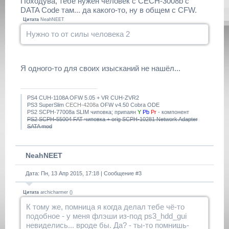
Походува, тебе нужен человек с CECH-3008b с
DATA Code там... да какого-то, ну в общем с CFW.
Цитата
NeahNEET
Нужно то от силы человека 2
Я одного-то для своих изысканий не нашёл...
PS4 CUH-1108A OFW 5.05 + VR CUH-ZVR2
PS3 SuperSlim
CECH-4208a
OFW v4.50 Cobra ODE
PS2 SCPH-77008a SLIM чиповка; припаян
Y
Pb
Pr
- компонент
PS2 SCPH-55004 FAT чиповка + orig SCPH-10281 Network Adapter
SATA mod
NeahNEET
Дата: Пн, 13 Апр 2015, 17:18 | Сообщение #
3
Цитата
archicharmer
(
)
К тому же, помница я когда делал тебе чё-то
подобное - у меня флэши из-под ps3_hdd_gui
невиделись... вроде бы. Да? - ты-то помнишь-