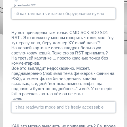
Цитата
NeahNEET
чё как там паять и какое оборудование нужно
Ну вот приведены там точки: CMD SCK SD0 SD1
RST . Это должно у многом говорить чтоли, мол, "ну
тут сразу ясно, беру дампер XY и аяй-паяю"?!
На первой картинке слева квадрат больно уж
светло-коричневый. Тоже его за RST принимать?
На третьей картинке ... просто красные точки без
комментариев.
Всё это выглядит недосказанно. Может,
преднамеренно (любимая тема фейкеров - фейки на
PS3), а может фотки были сделаны как-бы
вскользь, с идеей "вот пока немного инфы, ща
подпаяю и будет по-подробнее..." и всё. У него epic
fail, а рассказывать о нём он не стал.
Цитата
It has read/write mode and it’s freely accessable.
КАК это можно выяснить не припаявшись? Да, вроде