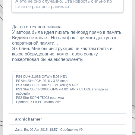
А это не оно случайно. Эта новость сильно по
сети не распространилась
Да, но с тех пор тишина.
У автора была идея пихать пейлоад прямо в память.
Видимо не канает. Но сам факт прямого доступа к
оперативной памяти...
Эх блин. Мне бы инструкцию чё как там паять и
какое оборудование нужно - свою соньку
пожертвовал бы на эксперименты.
PS4 CUH-2108B OFW v 5.05 HEN
PS Vita Slim PCH-2016 v.3.65 enso
PS3 Slim CECH-2001a CFW Rebug v.4.82
PS3 Slim CECH-3008b OFW v.4.82 HAN + E3 ODE (теперь не
рабочий)
PS2 Slim SCPH-75008 софтмод
Припаян Y Pb Pr - компонент
archicharmer
Дата: Вс, 02 Авг 2015, 18:57 | Сообщение #
9