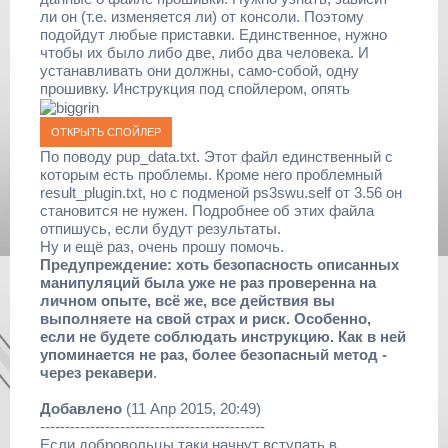
ли он (т.е. изменяется ли) от консоли. Поэтому
подойдут любые приставки. Единственное, нужно
чтобы их было либо две, либо два человека. И
устанавливать они должны, само-собой, одну
прошивку. Инструкция под спойлером, опять
По поводу pup_data.txt. Этот файл единственный с
которым есть проблемы. Кроме него проблемный
result_plugin.txt, но с подменой ps3swu.self от 3.56 он
становится не нужен. Подробнее об этих файла
отпишусь, если будут результаты.
Ну и ещё раз, очень прошу помочь.
Предупреждение: хоть безопасность описанных
манипуляций была уже не раз проверенна на
личном опыте, всё же, все действия вы
выполняете на свой страх и риск. Особенно,
если не будете соблюдать инструкцию. Как в ней
упоминается не раз, более безопасный метод -
через рекавери
.
Добавлено
(11 Апр 2015, 20:49)
---------------------------------------------
Если добровольцы таки начнут вступать в