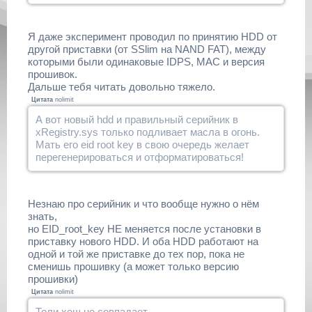
Я даже эксперимент проводил по принятию HDD от
другой приставки (от SSlim на NAND FAT), между
которыми были одинаковые IDPS, MAC и версия
прошивок.
Дальше тебя читать довольно тяжело.
Цитата
nolimit
А вот новый hdd и правильный серийник в
xRegistry.sys только подливает масла в огонь.
Мать его eid root key в свою очередь желает
перегенерироваться и отформатироваться!
Незнаю про серийник и что вообще нужно о нём
знать,
но EID_root_key НЕ меняется после установки в
приставку нового HDD. И оба HDD работают на
одной и той же приставке до тех пор, пока не
сменишь прошивку (а может только версию
прошивки)
Цитата
nolimit
Толи хеш не совпадает