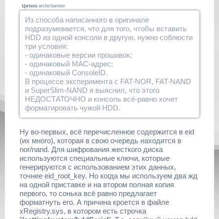
Цитата
archicharmer
Из способа написанного в оригинале
подразумевается, что для того, чтобы вставить
HDD из одной консоли в другую, нужно соблюсти
три условия:
- одинаковые версии прошивок;
- одинаковый MAC-адрес;
- одинаковый ConsoleID.
В процессе эксперимента с FAT-NOR, FAT-NAND
и SuperSlim-NAND я выяснил, что этого
НЕДОСТАТОЧНО и консоль всё-равно хочет
форматировать чужой HDD.
Ну во-первых, всё перечисленное содержится в eid
(их много), которая в свою очередь находится в
nor/nand. Для шифрования жесткого диска
используются специальные ключи, которые
генерируются с использованием этих данных,
точнее eid_root_key. Но когда мы используем два жд
на одной приставке и на втором полная копия
первого, то сонька всё равно предлагает
форматнуть его. А причина кроется в файле
xRegistry.sys, в котором есть строчка