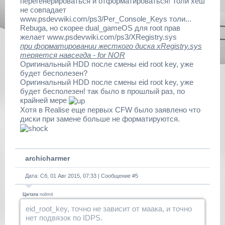
перегенерироваться и отформатироваться! Толи хеш
не совпадает
www.psdevwiki.com/ps3/Per_Console_Keys толи...
Rebuga, но скорее duаl_gameOS для root прав
желает www.psdevwiki.com/ps3/XRegistry.sys
при форматировании жесткого диска xRegistry.sys
теряется навсегда - for NOR
Оригинальный HDD после смены eid root key, уже
будет бесполезен?
Оригинальный HDD после смены eid root key, уже
будет бесполезен! так было в прошлый раз, по
крайней мере
Хотя в Realise еще первых CFW было заявлено что
диски при замене больше не форматируются.
archicharmer
Дата: Сб, 01 Авг 2015, 07:33 | Сообщение #
5
Цитата
nolimit
eid_root_key, точно не зависит от маака, и точно
нет подвязок по IDPS.