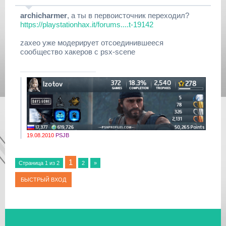
archicharmer
, а ты в первоисточник переходил?
https://playstationhax.it/forums....t-19142
zaxeo уже модерирует отсоединившееся
сообщество хакеров с psx-scene
19.08.2010
PSJB
1
Страница
1
из
2
2
»