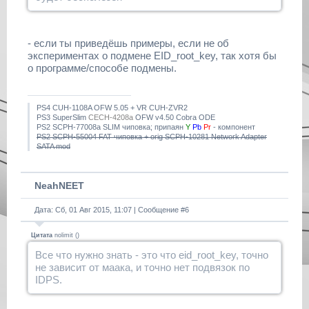
- если ты приведёшь примеры, если не об
экспериментах о подмене EID_root_key, так хотя бы
о программе/способе подмены.
PS4 CUH-1108A OFW 5.05 + VR CUH-ZVR2
PS3 SuperSlim
CECH-4208a
OFW v4.50 Cobra ODE
PS2 SCPH-77008a SLIM чиповка; припаян
Y
Pb
Pr
- компонент
PS2 SCPH-55004 FAT чиповка + orig SCPH-10281 Network Adapter
SATA mod
NeahNEET
Дата: Сб, 01 Авг 2015, 11:07 | Сообщение #
6
Цитата
nolimit
(
)
Все что нужно знать - это что eid_root_key, точно
не зависит от маака, и точно нет подвязок по
IDPS.