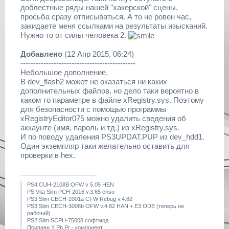
доблестные ряды нашей "хакерской" сцены,
просьба сразу отписываться. А то не ровен час,
закидаете меня ссылками на результаты изысканий.
Нужно то от силы человека 2.
Добавлено
(12 Апр 2015, 06:24)
---------------------------------------------
Небольшое дополнение.
В dev_flash2 может не оказаться ни каких
дополнительных файлов, но дело таки вероятно в
каком то параметре в файле xRegistry.sys. Поэтому
для безопасности с помощью программы
xRegistryEditor075 можно удалить сведения об
аккаунте (имя, пароль и тд.) из xRegistry.sys.
И по поводу удаления PS3UPDAT.PUP из dev_hdd1.
Один экземпляр таки желательно оставить для
проверки в hex.
PS4 CUH-2108B OFW v 5.05 HEN
PS Vita Slim PCH-2016 v.3.65 enso
PS3 Slim CECH-2001a CFW Rebug v.4.82
PS3 Slim CECH-3008b OFW v.4.82 HAN + E3 ODE (теперь не
рабочий)
PS2 Slim SCPH-75008 софтмод
Припаян Y Pb Pr - компонент