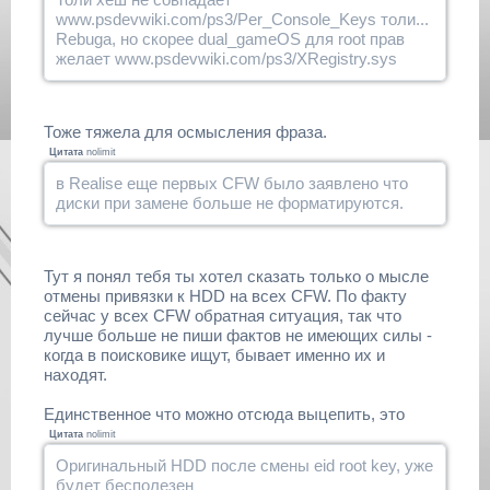
www.psdevwiki.com/ps3/Per_Console_Keys толи...
Rebuga, но скорее duаl_gameOS для root прав
желает www.psdevwiki.com/ps3/XRegistry.sys
Тоже тяжела для осмысления фраза.
Цитата
nolimit
в Realise еще первых CFW было заявлено что
диски при замене больше не форматируются.
Тут я понял тебя ты хотел сказать только о мысле
отмены привязки к HDD на всех CFW. По факту
сейчас у всех CFW обратная ситуация, так что
лучше больше не пиши фактов не имеющих силы -
когда в поисковике ищут, бывает именно их и
находят.
Единственное что можно отсюда выцепить, это
Цитата
nolimit
Оригинальный HDD после смены eid root key, уже
будет бесполезен