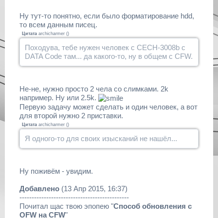
Ну тут-то понятно, если было форматирование hdd,
то всем данным писец.
Цитата
archicharmer
(
)
Походува, тебе нужен человек с CECH-3008b с
DATA Code там... да какого-то, ну в общем с CFW.
Не-не, нужно просто 2 чела со слимками. 2k
например. Ну или 2.5k.
Первую задачу может сделать и один человек, а вот
для второй нужно 2 приставки.
Цитата
archicharmer
(
)
Я одного-то для своих изысканий не нашёл...
Ну поживём - увидим.
Добавлено
(13 Апр 2015, 16:37)
---------------------------------------------
Почитал щас твою эпопею "
Способ обновления с
OFW на CFW
"