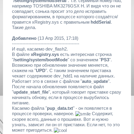
"
/setting/system/hddSerial
". Т.е. серийный номер hdd,
например TOSHIBA MK3276GSX H. И видя что он не
совпадает, сонька просит это дело исправить
форматированием, в процессе которого создаётся/
правится xRegistry.sys с правильным
hddSerial
.
Такие дела.
Добавлено
(13 Апр 2015, 17:18)
---------------------------------------------
И ещё, касаемо dev_flash2.
В файле
xRegistry.sys
есть интересная строчка
"
/setting/system/bootMode
" со значением "
PS3
".
Возможно при обновлении значение меняется,
скажем на "
UPD
". С таким значением приставка
чекает содержимое dev_hdd1 на наличие данных.
Работает это в связке с файлом "
auto_update
".
После начала обновления появляется файл
"
update_start_file
", который говорит приставке сразу
начинать обнову, если в процессе вырубилось
питание.
Касаемо файла "
pup_data.txt
" - он появляется в
процессе проверки, наверное.
Содержит,
скорее всего, данные о прошивке. Вот и нужно
узнать, зависит ли он от приставки. Если нет, то это
может пригодиться.