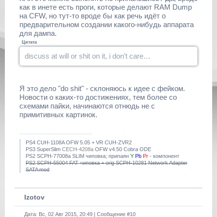
как в инете есть проги, которые делают RAM Dump
на CFW, но тут-то вроде бы как речь идёт о
предварительном создании какого-нибудь аппарата
для дампа.
Цитата
discuss at will or shit on it, i don’t care…
Я это дело "do shit" - склоняюсь к идее с фейком.
Новости о каких-то достижениях, тем более со
схемами пайки, начинаются отнюдь не с
примитивных картинок.
PS4 CUH-1108A OFW 5.05 + VR CUH-ZVR2
PS3 SuperSlim
CECH-4208a
OFW v4.50 Cobra ODE
PS2 SCPH-77008a SLIM чиповка; припаян
Y
Pb
Pr
- компонент
PS2 SCPH-55004 FAT чиповка + orig SCPH-10281 Network Adapter
SATA mod
Izotov
Дата: Вс, 02 Авг 2015, 20:49 | Сообщение #
10