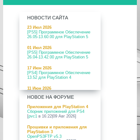
НОВОСТИ САЙТА
23 Июл 2026
[PS5] Программное Обеспечение
26.05-13.60.00 для PlayStation 5
01 Июл 2026
[PS5] Программное Обеспечение
26.04-13.42.00 для PlayStation 5
17 Июн 2026
[PS4] Программное Обеспечение
13.52 для PlayStation 4
11 Июн 2026
[PS5] Программное Обеспечение
НОВОЕ НА ФОРУМЕ
26.04-13.40.00 для PlayStation 5
Приложения для PlayStation 4
24 Апр 2026
Сборник приложений для PS4
[PS5] Программное Обеспечение
[
pvc1
в 16:22|09 Авг 2026]
26.03-13.20.00 для PlayStation 5
Прошивки и приложения для
12 Апр 2026
PlayStation 3
[PS Portal] Программное
OpenPS3FTP v5.3
Обеспечение 7.0.2 для PS Portal