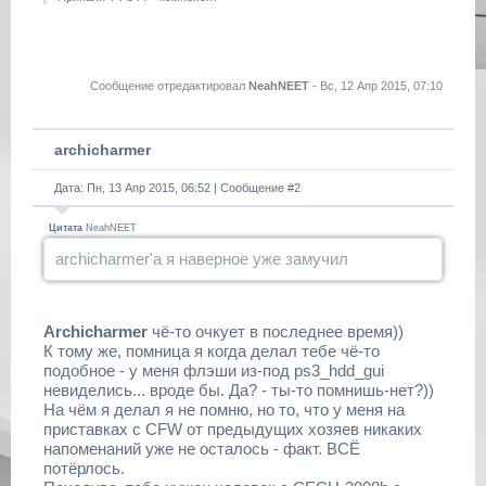
Сообщение отредактировал
NeahNEET
-
Вс, 12 Апр 2015, 07:10
archicharmer
Дата: Пн, 13 Апр 2015, 06:52 | Сообщение #
2
Цитата
NeahNEET
archicharmer'а я наверное уже замучил
Archicharmer
чё-то очкует в последнее время))
К тому же, помница я когда делал тебе чё-то
подобное - у меня флэши из-под ps3_hdd_gui
невиделись... вроде бы. Да? - ты-то помнишь-нет?))
На чём я делал я не помню, но то, что у меня на
приставках с CFW от предыдущих хозяев никаких
напоменаний уже не осталось - факт. ВСЁ
потёрлось.