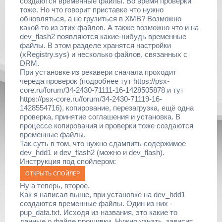
создаются временные файлы. Во время проверки
тоже. Но что говорит приставке что нужно
обновляться, а не грузиться в XMB? Возможно
какой-то из этих файлов. А также возможно что и на
dev_flash2 появляются какие-нибудь временные
файлы. В этом разделе хранятся настройки
(xRegistry.sys) и несколько файлов, связанных с
DRM.
При установке из рекавери сначала проходит
череда проверок (подробнее тут https://psx-
core.ru/forum/34-2430-71111-16-1428505878 и тут
https://psx-core.ru/forum/34-2430-71119-16-
1428554716), копирование, перезагрузка, ещё одна
проверка, принятие соглашения и установка. В
процессе копирования и проверки тоже создаются
временные файлы.
Так суть в том, что нужно сдампить содержимое
dev_hdd1 и dev_flash2 (можно и dev_flash).
Инструкция под спойлером:
Ну а теперь, второе.
Как я написал выше, при установке на dev_hdd1
создаются временные файлы. Один из них -
pup_data.txt. Исходя из названия, это какие то
данные о файле прошивки. Нужно узнать, зависит