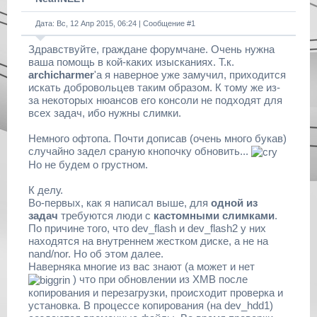
Дата: Вс, 12 Апр 2015, 06:24 | Сообщение #
1
Здравствуйте, граждане форумчане. Очень нужна
ваша помощь в кой-каких изысканиях. Т.к.
archicharmer
'а я наверное уже замучил, приходится
искать добровольцев таким образом. К тому же из-
за некоторых нюансов его консоли не подходят для
всех задач, ибо нужны слимки.
Немного офтопа. Почти дописав (очень много букав)
случайно задел сраную кнопочку обновить...
Но не будем о грустном.
К делу.
Во-первых, как я написал выше, для
одной из
задач
требуются люди с
кастомными слимками
.
По причине того, что dev_flash и dev_flash2 у них
находятся на внутреннем жестком диске, а не на
nand/nor. Но об этом далее.
Наверняка многие из вас знают (а может и нет
) что при обновлении из XMB после
копирования и перезагрузки, происходит проверка и
установка. В процессе копирования (на dev_hdd1)