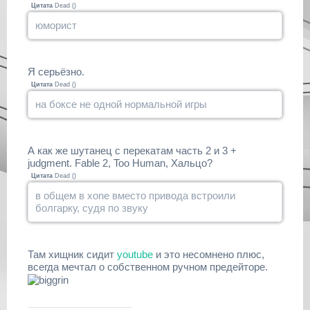
Цитата
Dead
(
)
юморист
Я серьёзно.
Цитата
Dead
(
)
на боксе не одной нормальной игры
А как же шутанец с перекатам часть 2 и 3 +
judgment. Fable 2, Too Human, Хальцо?
Цитата
Dead
(
)
в общем в xone вместо привода встроили
болгарку, судя по звуку
Там хищник сидит
youtube
и это несомнено плюс,
всегда мечтал о собственном ручном предейторе.