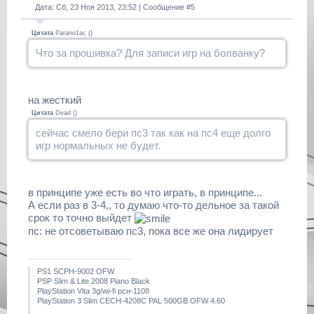
Дата: Сб, 23 Ноя 2013, 23:52 | Сообщение #
5
Цитата
Parano1ac
(
)
Что за прошивка? Для записи игр на болванку?
на жесткий
Цитата
Dead
(
)
сейчас смело бери пс3 так как на пс4 еще долго
игр нормальных не будет.
в принципе уже есть во что играть, в принципе...
А если раз в 3-4,, то думаю что-то дельное за такой
срок то точно выйдет
пс: не отсоветываю пс3, пока все же она лидирует
PS1 SCPH-9002 OFW
PSP Slim & Lite 2008 Piano Black
PlayStation Vita 3g/wi-fi рсн-1108
PlayStation 3 Slim CECH-4208C PAL 500GB OFW 4.60