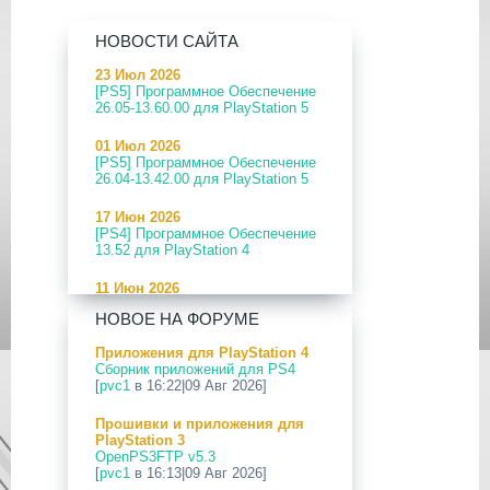
НОВОСТИ САЙТА
23 Июл 2026
[PS5] Программное Обеспечение
26.05-13.60.00 для PlayStation 5
01 Июл 2026
[PS5] Программное Обеспечение
26.04-13.42.00 для PlayStation 5
17 Июн 2026
[PS4] Программное Обеспечение
13.52 для PlayStation 4
11 Июн 2026
[PS5] Программное Обеспечение
НОВОЕ НА ФОРУМЕ
26.04-13.40.00 для PlayStation 5
Приложения для PlayStation 4
24 Апр 2026
Сборник приложений для PS4
[PS5] Программное Обеспечение
[
pvc1
в 16:22|09 Авг 2026]
26.03-13.20.00 для PlayStation 5
Прошивки и приложения для
12 Апр 2026
PlayStation 3
[PS Portal] Программное
OpenPS3FTP v5.3
Обеспечение 7.0.2 для PS Portal
[
pvc1
в 16:13|09 Авг 2026]