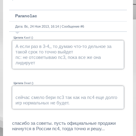
Parano1ac
Дата: Вс, 24 Ноя 2013, 16:14 | Сообщение #
6
Цитата
Kastl
(
)
А если раз в 3-4,, то думаю что-то дельное за
такой срок то точно выйдет
пс: не отсоветываю пс3, пока все же она
лидирует
Цитата
Dead
(
)
сейчас смело бери пс3 так как на пс4 еще долго
игр нормальных не будет.
спасибо за советы. пусть официальные продажи
начнутся в России пс4, тогда точно и решу...