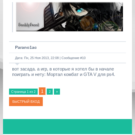
Parano1ac
Дата: Пн, 25 Ноя 2013, 22:08 | Сообщение #
10
вот засада. а игр, в которые я хотел бы в начале
поиграть и нету: Мортал комбат и GTA V для ps4.
1
Страница
1
из
2
2
»