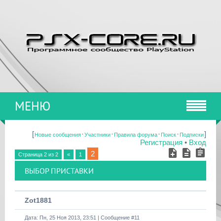
МЕНЮ
[
·
·
·
·
]
Новые сообщения
Участники
Правила форума
Поиск
Подписки
Регистрация
•
Вход
2
Страница
2
из
2
«
1
ВЫБОР ПРИСТАВКИ
Zot1881
Дата: Пн, 25 Ноя 2013, 23:51 | Сообщение #
11