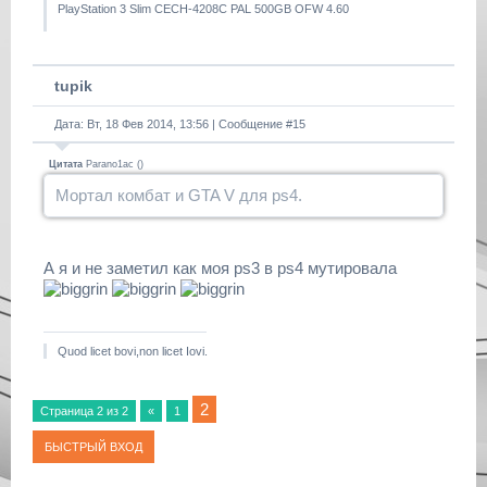
PlayStation 3 Slim CECH-4208C PAL 500GB OFW 4.60
tupik
Дата: Вт, 18 Фев 2014, 13:56 | Сообщение #
15
Цитата
Parano1ac
(
)
Мортал комбат и GTA V для ps4.
А я и не заметил как моя ps3 в ps4 мутировала
Quod licet bovi,non licet Iovi.
2
Страница
2
из
2
«
1