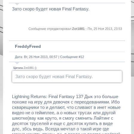
Зато скоро будет новая Final Fantasy.
Сообщение отредактировал
Zot1881
-
Пн, 25 Ноя 2013, 23:53
FreddyFreed
Дата: Вт, 26 Ноя 2013, 00:57 | Сообщение #
12
Цитата
Zot1881
(
)
Зато скоро будет новая Final Fantasy.
Lightning Returns: Final Fantasy 13? Дык это больше
похоже на игру для девочек с переодеваниями. Ибо
скварещники то и делают, что сливают в инет новые
видео не о геймплее, а о новых трусах или другой
шмотке(вау как круто, я смогу сменить Лайтинг с
десяток труселей и еще с десяток купить в виде
длс, збсь ведь. Всегда мечтал о такой игре где