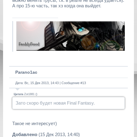
можно менять трусы, т.к. в реале не всегда удаётся).
А про 15-ю часть, так хз когда она выйдет.
Parano1ac
Дата: Вс, 15 Дек 2013, 14:43 | Сообщение #
13
Цитата
Zot1881
(
)
Зато скоро будет новая Final Fantasy.
Такое не интересует)
Добавлено
(15 Дек 2013, 14:40)