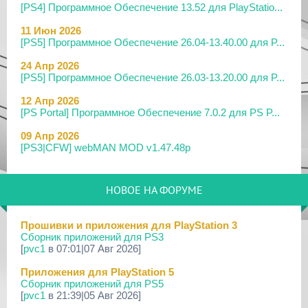
[PS4] Программное Обеспечение 13.52 для PlayStatio...
11 Июн 2026
[PS5] Программное Обеспечение 26.04-13.40.00 для P...
24 Апр 2026
[PS5] Программное Обеспечение 26.03-13.20.00 для P...
12 Апр 2026
[PS Portal] Программное Обеспечение 7.0.2 для PS P...
09 Апр 2026
[PS3|CFW] webMAN MOD v1.47.48p
29 Мар 2026
[PS3] PS3HEN v3.5.0
НОВОЕ НА ФОРУМЕ
19 Мар 2026
[PS Portal] Программное Обеспечение 7.0.0 для PS P...
Прошивки и приложения для PlayStation 3
Сборник приложений для PS3
18 Мар 2026
[
pvc1
в 07:01|07 Авг 2026]
[PS3] Программное Обеспечение 4.93 для PlayStation...
Приложения для PlayStation 5
17 Мар 2026
Сборник приложений для PS5
[PS4] Программное Обеспечение 13.50 для PlayStatio...
[
pvc1
в 21:39|05 Авг 2026]