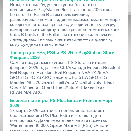
Игры, которые будут доступны бесплатно
подписчикам PlayStation Plus с 7 апреля 2026 года.
Lords of the Fallen В этом приключении,
разворачивающемся в едином взаимосвязанном мире,
который в пять раз превосходит оригинальную игру,
вам предстоит свергнуть воскресшего демонического
бога. В Lords of the Fallen вы становитесь одним из
легендарных Тёмных крестоносцев — избранных,
кому суждено странствовать
Топ игр для PS5, PS4 и PS VR в PlayStation Store —
Февраль 2026
Самые продаваемые игры в PS Store по итогам
февраля 2026 года: PS5 США/Канадп Европа Resident
Evil Requiem Resident Evil Requiem NBA 2K26 EA
SPORTS FC 26 ARC Raiders UFC 5 EA SPORTS
Madden NFL 26 Grand Theft Auto V Call of Duty: Black
Ops 7 Minecraft Grand Theft Auto V It Takes Two
REANIMAL ARC
Бесплатные игры PS Plus Extra и Premium март
2026
17 марта 2026 состоится обновление каталога
бесплатных игр PS Plus Extra и Premium для
подписчиков. Давайте взглянем на эти проекты.
Warhammer 40,000: Space Marine 2 (PS5) Очисти
галактику от неумолимых роев Тиранидов в роли