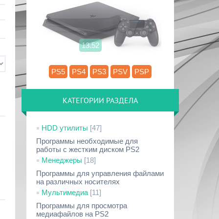
13.52
PS5
PS4
PS3
PSV
PSP
КАТЕГОРИИ РАЗДЕЛА
HDD утилиты
[47]
Программы необходимые для
работы с жестким диском PS2
Менеджеры
[18]
Программы для управления файлами
на различных носителях
Мультимедиа
[11]
Программы для просмотра
медиафайлов на PS2