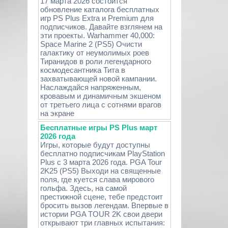
17 марта 2026 состоится
обновление каталога бесплатных
игр PS Plus Extra и Premium для
подписчиков. Давайте взглянем на
эти проекты. Warhammer 40,000:
Space Marine 2 (PS5) Очисти
галактику от неумолимых роев
Тиранидов в роли легендарного
космодесантника Тита в
захватывающей новой кампании.
Наслаждайся напряженным,
кровавым и динамичным экшеном
от третьего лица с сотнями врагов
на экране
Бесплатные игры PS Plus март
2026 года
Игры, которые будут доступны
бесплатно подписчикам PlayStation
Plus с 3 марта 2026 года. PGA Tour
2K25 (PS5) Выходи на священные
поля, где куется слава мирового
гольфа. Здесь, на самой
престижной сцене, тебе предстоит
бросить вызов легендам. Впервые в
истории PGA TOUR 2K свои двери
открывают три главных испытания: