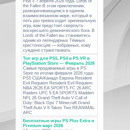
Plus с 7 апреля 2026 года. Lords of
the Fallen В этом приключении,
разворачивающемся в едином
взаимосвязанном мире, который в
пять раз превосходит оригинальную
игру, вам предстоит свергнуть
воскресшего демонического бога. В
Lords of the Fallen вы становитесь
одним из легендарных Тёмных
крестоносцев — избранных, кому
суждено странствовать
Топ игр для PS5, PS4 и PS VR в
PlayStation Store — Февраль 2026
Самые продаваемые игры в PS
Store по итогам февраля 2026 года:
PS5 США/Канадп Европа Resident
Evil Requiem Resident Evil Requiem
NBA 2K26 EA SPORTS FC 26 ARC
Raiders UFC 5 EA SPORTS Madden
NFL 26 Grand Theft Auto V Call of
Duty: Black Ops 7 Minecraft Grand
Theft Auto V It Takes Two REANIMAL
ARC
Бесплатные игры PS Plus Extra и
Premium март 2026