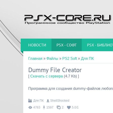
НОВОСТИ
PSX - СОФТ
PSX - БИБЛИО
Главная
»
Файлы
»
PS2 Soft
»
Для ПК
Dummy File Creator
[
Скачать с сервера
(4.7 Kb) ]
Программа для создания dummy-файлов любого
Для ПК
ShellShocked
4763
1597
2
5.0
/
1