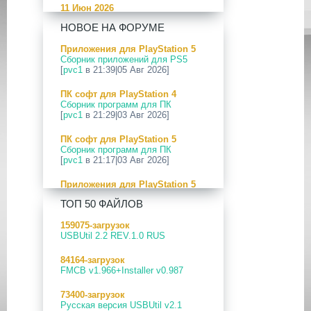
11 Июн 2026
[PS5] Программное Обеспечение
НОВОЕ НА ФОРУМЕ
26.04-13.40.00 для PlayStation 5
Приложения для PlayStation 5
24 Апр 2026
Сборник приложений для PS5
[PS5] Программное Обеспечение
[
pvc1
в 21:39|05 Авг 2026]
26.03-13.20.00 для PlayStation 5
ПК софт для PlayStation 4
12 Апр 2026
Сборник программ для ПК
[PS Portal] Программное
[
pvc1
в 21:29|03 Авг 2026]
Обеспечение 7.0.2 для PS Portal
ПК софт для PlayStation 5
09 Апр 2026
Сборник программ для ПК
[PS3|CFW] webMAN MOD
[
pvc1
в 21:17|03 Авг 2026]
v1.47.48p
Приложения для PlayStation 5
29 Мар 2026
PS5 Payload websrv v0.34
[PS3] PS3HEN v3.5.0
ТОП 50 ФАЙЛОВ
[
pvc1
в 09:02|03 Авг 2026]
19 Мар 2026
159075-загрузок
Приложения для PlayStation 5
[PS Portal] Программное
USBUtil 2.2 REV.1.0 RUS
PS5 payload shsrv v0.20
Обеспечение 7.0.0 для PS Portal
[
pvc1
в 20:58|02 Авг 2026]
84164-загрузок
18 Мар 2026
FMCB v1.966+Installer v0.987
Приложения для PlayStation 5
[PS3] Программное Обеспечение
PS5 Payload ELF Loader v0.24
4.93 для PlayStation 3
73400-загрузок
[
pvc1
в 20:57|02 Авг 2026]
Русская версия USBUtil v2.1