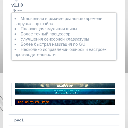
v1.1.0
Цитата
Мгновенная в режиме реального времени
загрузка .tap файла
Плавающая эмуляция шины
Более точный процессор
Улучшения сенсорной клавиатуры
Более быстрая навигация по GUI
Несколько исправлений ошибок и настроек
производительности
pvc1