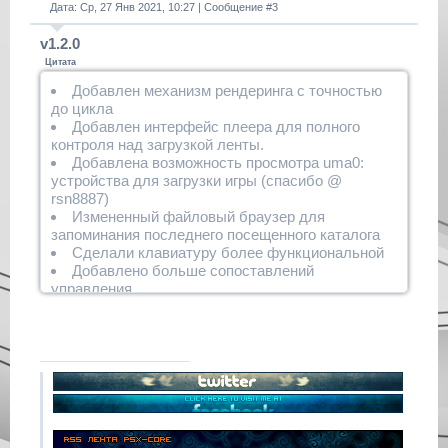
Дата: Ср, 27 Янв 2021, 10:27 | Сообщение #
3
v1.2.0
Цитата
Добавлен механизм рендеринга с точностью
до цикла
Добавлен интерфейс плеера для полного
контроля над загрузкой ленты.
Добавлена возможность просмотра uma0:
устройства для загрузки игры (спасибо @
rsn8887)
Измененный файловый браузер для
запоминания последнего посещенного каталога
Сделали клавиатуру более функциональной
Добавлено больше сопоставлений
управления
Добавлена функция автоматического огня для
джойстика
Добавлена настройка типа джойстика
Добавлены элементы управления горячими
клавишами сброса/паузы/ускорения
Добавлены параметры более высокой
скорости процессора
Изменены действия кнопок меню