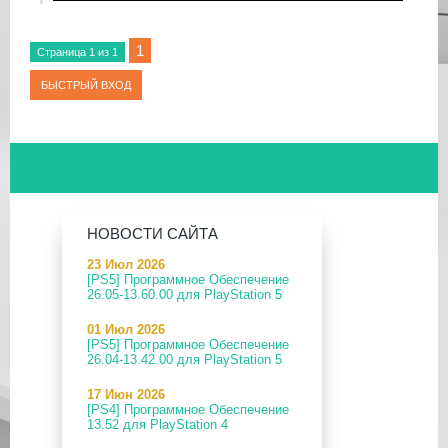
Изменен шрифт пользовательского
интерфейса.
Изменено оформление LiveArea
1
Страница
1
из
1
Исправление ошибки: Исправлен иногда
прерывистый звук при возврате из главного
меню.
Исправление ошибки: исправлены проблемы
выпуска со смещенными сопоставлениями
элементов управления.
Несколько других мелких исправлений и
улучшений
НОВОСТИ САЙТА
23 Июл 2026
[PS5] Программное Обеспечение
26.05-13.60.00 для PlayStation 5
01 Июл 2026
[PS5] Программное Обеспечение
26.04-13.42.00 для PlayStation 5
17 Июн 2026
[PS4] Программное Обеспечение
13.52 для PlayStation 4