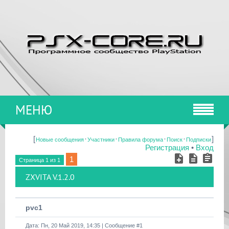
МЕНЮ
[
·
·
·
·
]
Новые сообщения
Участники
Правила форума
Поиск
Подписки
Регистрация
•
Вход
1
Страница
1
из
1
ZXVITA V.1.2.0
pvc1
Дата: Пн, 20 Май 2019, 14:35 | Сообщение #
1