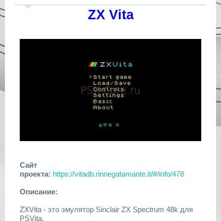
ZX Vita
Сайт
проекта:
https://vitadb.rinnegatamante.it/#/info/478
Описание:
ZXVita - это эмулятор Sinclair ZX Spectrum 48k для
PSVita.