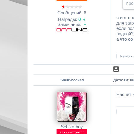
про
Сообщений:
6
я вот пр
Награды:
0
+
для заг
Замечания:
±
если пол
родной?
а что со
Network
ShellShocked
Дата: Вт, 0
Насчет н
Schizo-boy