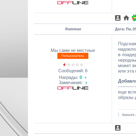
Romman
Дата: Пн, 0
Подскажи
надоело
Мы сами не местные
в лоадер
неродны
может в
Сообщений:
6
или эта
Награды:
0
+
Добавл
Замечания:
±
-----------
еще всп
образы д
Network