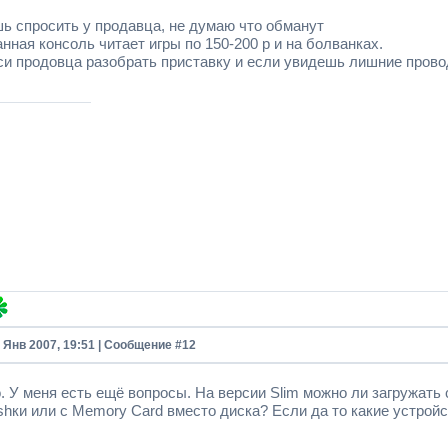
ь спросить у продавца, не думаю что обманут
нная консоль читает игры по 150-200 р и на болванках.
си продовца разобрать приставку и если увидешь лишние провода
8 Янв 2007, 19:51 | Сообщение #
12
. У меня есть ещё вопросы. На версии Slim можно ли загружать
shки или с Memory Сard вместо диска? Если да то какие устройс