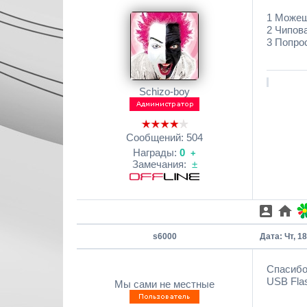
1 Можеш
2 Чипова
3 Попро
Schizo-boy
Сообщений:
504
Награды:
0
+
Замечания:
±
s6000
Дата: Чт, 1
Спасибо
USB Fla
Мы сами не местные