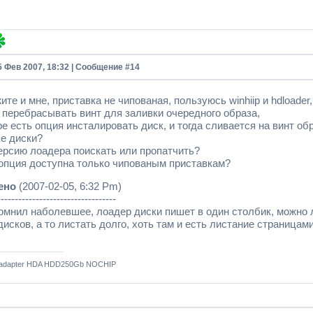
5 Фев 2007, 18:32 | Сообщение #
14
те и мне, приставка не чипованая, пользуюсь winhiip и hdloader,
 перебрасывать винт для заливки очередного образа,
е есть опция инсталировать диск, и тогда сливается на винт об
е диски?
ерсию лоадера поискать или пропатчить?
 опция доступна только чипованым приставкам?
ено
(2007-02-05, 6:32 Pm)
----------------------------------
омнил наболевшее, лоадер диски пишет в один столбик, можно л
исков, а то листать долго, хоть там и есть листание страницами
 adapter HDA HDD250Gb NOCHIP