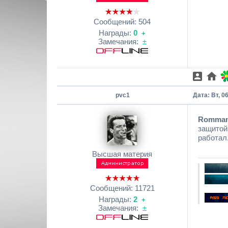
Сообщений:
504
Награды:
0
+
Замечания:
±
pvc1
Дата: Вт, 0
Romma
защитой 
работал
Высшая материя
Сообщений:
11721
Награды:
2
+
Замечания:
±