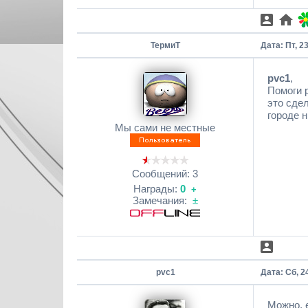
ТермиТ
Дата: Пт, 2
pvc1
,
Помоги 
это сдел
городе н
Мы сами не местные
Сообщений:
3
Награды:
0
+
Замечания:
±
pvc1
Дата: Сб, 2
Можно, е