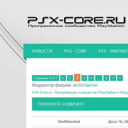
НОВОСТИ
PSX - СОФТ
PSX - БИБЛИО
2
Страница
2
из
7
«
1
3
4
…
6
7
»
Модератор форума:
archicharmer
PSX-Core.ru - Программное сообщество PlayStation
»
Общи
ПОМОГИТЕ НОВИЧКУ!
ShellShocked
Дата: Чт, 1