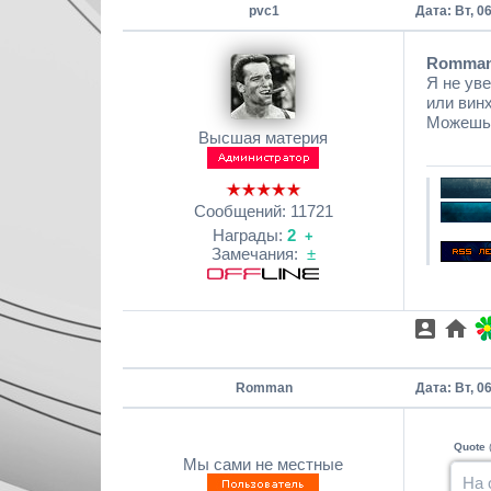
pvc1
Дата: Вт, 0
Romma
Я не уве
или вин
Можешь 
Высшая материя
Сообщений:
11721
Награды:
2
+
Замечания:
±
Romman
Дата: Вт, 0
Quote
Мы сами не местные
На 