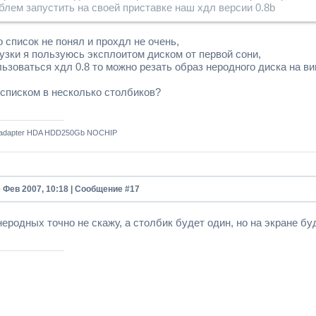
блем запустить на своей приставке наш хдл версии 0.8b
о список не понял и прохдл не очень,
рузки я пользуюсь эксплоитом диском от первой сони,
ьзоваться хдл 0.8 то можно резать образ неродного диска на вин
 списком в несколько столбиков?
 adapter HDA HDD250Gb NOCHIP
6 Фев 2007, 10:18 | Сообщение #
17
еродных точно не скажу, а столбик будет один, но на экране б