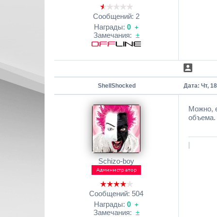
Сообщений:
2
Награды:
0
+
Замечания:
±
ShellShocked
Дата: Чт, 1
Можно, 
объема.
Schizo-boy
Сообщений:
504
Награды:
0
+
Замечания:
±