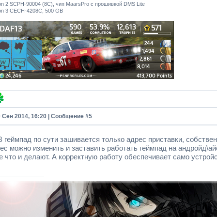
ion 2 SCPH-90004 (8С), чип MaarsPro с прошивкой DMS Lite
ion 3 CECH-4208C, 500 GB
0 Сен 2014, 16:20 | Сообщение #
5
 В геймпад по сути зашивается только адрес приставки, собств
ес можно изменить и заставить работать геймпад на андройд\ай
е что и делают. А корректную работу обеспечивает само устрой