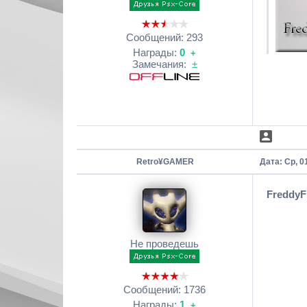
Сообщений:
293
Награды:
0
+
Замечания:
±
Retro¥GAMER
Дата: Ср, 0
FreddyF
Не проведешь
Сообщений:
1736
Награды:
1
+