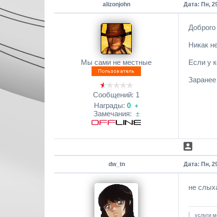
alizonjohn
Дата: Пн, 2
Доброго
Никак не
Мы сами не местные
Если у к
Заранее
Сообщений:
1
Награды:
0
+
Замечания:
±
dw_tn
Дата: Пн, 2
не слых
услуги м