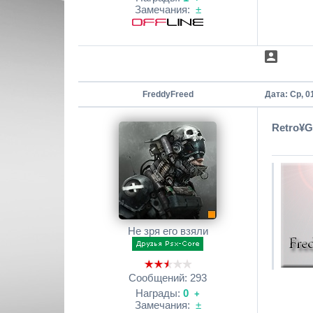
Замечания:
±
FreddyFreed
Дата: Ср, 0
Retro¥
Не зря его взяли
Сообщений:
293
Награды:
0
+
Замечания:
±