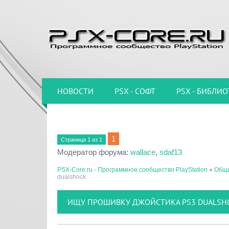
НОВОСТИ
PSX - СОФТ
PSX - БИБЛИО
1
Страница
1
из
1
Модератор форума:
wallace
,
sdaf13
PSX-Core.ru - Программное сообщество PlayStation
»
Общи
dualshock
ИЩУ ПРОШИВКУ ДЖОЙСТИКА PS3 DUALSH