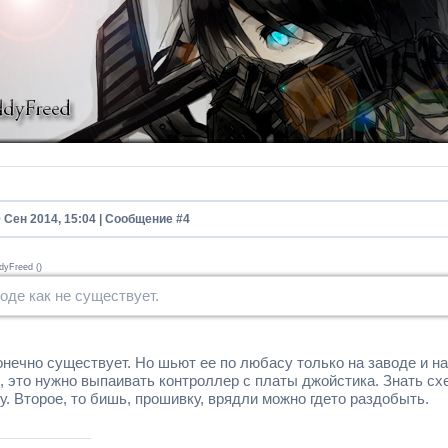
0 Сен 2014, 15:04 | Сообщение #
4
dyFreed
(
)
оде как не существует.
конечно существует. Но шьют ее по любасу только на заводе и 
, это нужно выпаивать контроллер с платы джойстика. Знать сх
у. Второе, то бишь, прошивку, врядли можно гдето раздобыть.