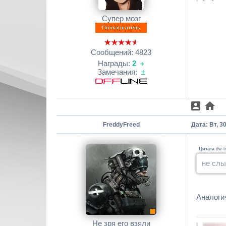
Супер мозг
Сообщений:
4823
Награды:
2
+
Замечания:
±
FreddyFreed
Дата: Вт, 3
Цитата
dw-t
не слы
Аналогич
Не зря его взяли