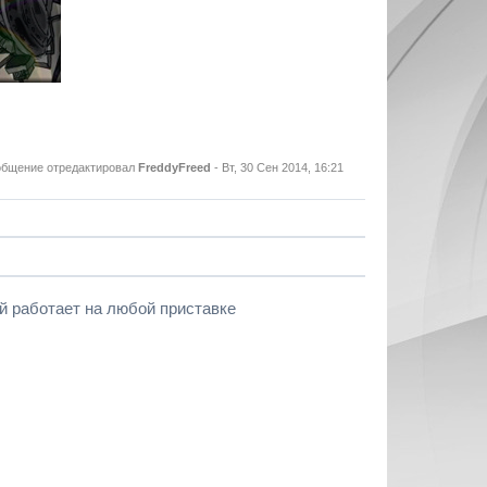
бщение отредактировал
FreddyFreed
-
Вт, 30 Сен 2014, 16:21
ой работает на любой приставке