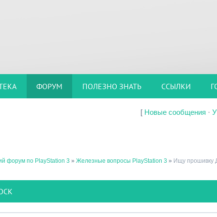
ТЕКА
ФОРУМ
ПОЛЕЗНО ЗНАТЬ
ССЫЛКИ
Г
[
Новые сообщения
·
У
й форум по PlayStation 3
»
Железные вопросы PlayStation 3
»
Ищу прошивку
OCK