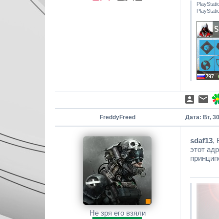
PlayStat
PlayStat
FreddyFreed
Дата: Вт, 3
sdaf13
,
этот адр
принцип
Не зря его взяли