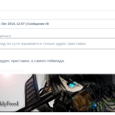
1 Окт 2014, 12:07 | Сообщение #
8
dyFreed
(
)
пад по сути зашивается только адрес приставки
адрес приставки, а самого геймпада.