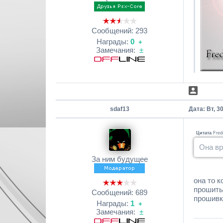
Сообщений:
293
Награды:
0
+
Замечания:
±
sdaf13
Дата: Вт, 3
Цитата
Fred
Она вр
За ним будущее
она то 
прошить
Сообщений:
689
прошивк
Награды:
1
+
Замечания:
±