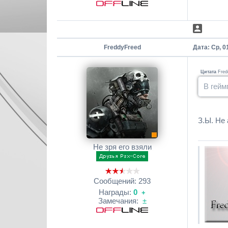
FreddyFreed
Дата: Ср, 0
Цитата
Fred
В гейм
З.Ы. Не 
Не зря его взяли
Сообщений:
293
Награды:
0
+
Замечания:
±