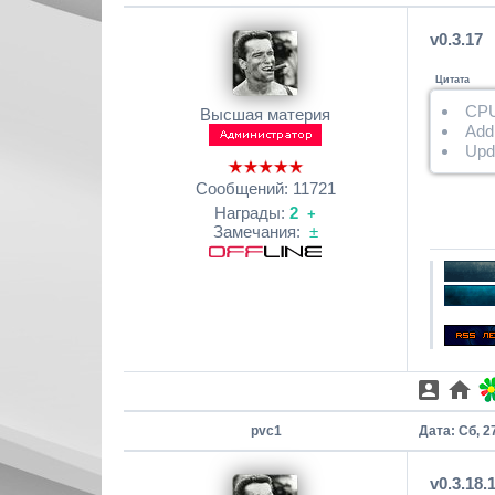
v0.3.17
Цитата
CPU
Высшая материя
Add 
Upda
Сообщений:
11721
Награды:
2
+
Замечания:
±
pvc1
Дата: Сб, 2
v0.3.18.