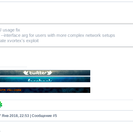
 usage fix
--interface arg for users with more complex network setups
te xvortex's exploit
7 Янв 2018, 22:53 | Сообщение #
5
1