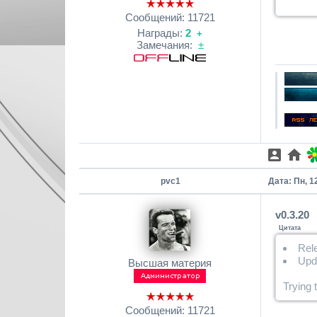
Сообщений:
11721
Награды:
2
+
Замечания:
±
pvc1
Дата: Пн, 1
v0.3.20
Цитата
Rel
Upd
Высшая материя
Trying 
Сообщений:
11721