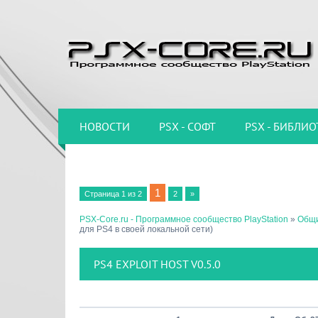
НОВОСТИ
PSX - СОФТ
PSX - БИБЛИО
1
Страница
1
из
2
2
»
PSX-Core.ru - Программное сообщество PlayStation
»
Общи
для PS4 в своей локальной сети)
PS4 EXPLOIT HOST V0.5.0