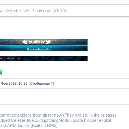
ate XVortex's FTP payload. (v1.4.1)
1 Фев 2018, 16:23 | Сообщение #
6
emoved exploits from git for now (They are still in the release)
dded CelesteBlue123/LightningMods update blocker exploit
irst ARM binary (Built on RPi3).