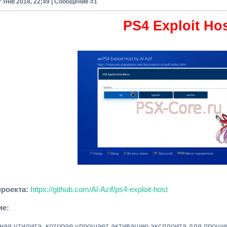
7 Янв 2018, 22:49 | Сообщение #
1
PS4 Exploit Ho
проекта:
https://github.com/Al-Azif/ps4-exploit-host
ие:
ная утилита, которая упрощает активацию эксплоита для прошив