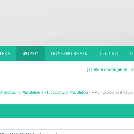
ТЕКА
ФОРУМ
ПОЛЕЗНО ЗНАТЬ
ССЫЛКИ
Г
[
Новые сообщения
·
У
й форум по PlayStation 4
»
ПК софт для PlayStation 4
»
PS4 Exploit Host v0.5.0