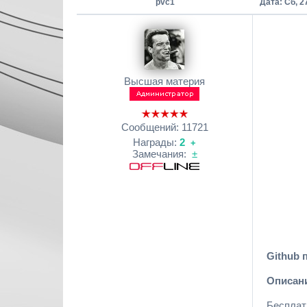
pvc1
Дата: Сб, 2
Высшая материя
Сообщений:
11721
Награды:
2
+
Замечания:
±
Github 
Описан
Бесплат