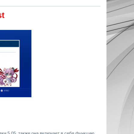
st
ки 5.05, также она включает в себя функцию