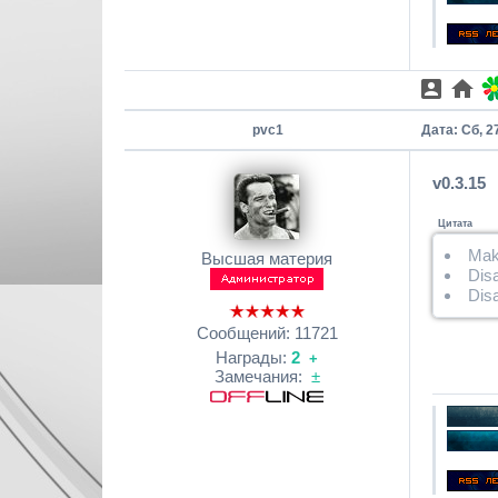
pvc1
Дата: Сб, 2
v0.3.15
Цитата
Mak
Высшая материя
Disa
Disa
Сообщений:
11721
Награды:
2
+
Замечания:
±