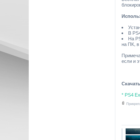
блокиро
Исполь
Устан
В PS4
На PS
на ПК, 
Примеча
если и э
Скачать
* PS4 Ex
Прикреп