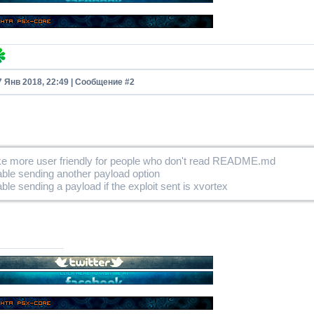
7 Янв 2018, 22:49 | Сообщение #
2
e more user friendly for people who don't read README.md
ble sending another payload option
ble sending a payload if the exploit sent is xvortex