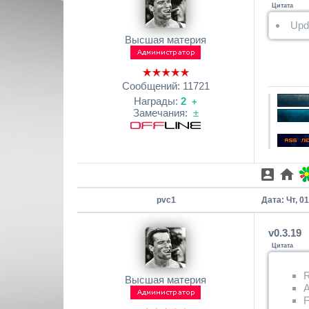
Цитата
Upd
Высшая материя
Сообщений:
11721
Награды:
2
+
Замечания:
±
pvc1
Дата: Чт, 0
v0.3.19
Цитата
R
Высшая материя
A
F