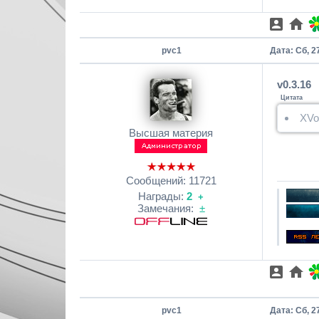
pvc1
Дата: Сб, 2
v0.3.16
Цитата
XVo
Высшая материя
Сообщений:
11721
Награды:
2
+
Замечания:
±
pvc1
Дата: Сб, 2