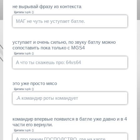
не вырывай фразу из контекста
Цитата
tupik
(
)
МАГ не чуть не уступает батле.
уступает и очень сильно, по звуку батлу можно
сопоставить пока только с MGS4
Цитата
tupik
(
)
А что ты скажешь про: 64vs64
это уже просто мясо
Цитата
tupik
(
)
.А командир роты командует
командир впервые появился в батле уже давно и в 4
части его вернули.
Цитата
tupik
(
)
А про режим ГОСПОДСТВО, где на карте