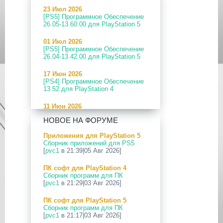
23 Июл 2026
[PS5] Программное Обеспечение
26.05-13.60.00 для PlayStation 5
01 Июл 2026
[PS5] Программное Обеспечение
26.04-13.42.00 для PlayStation 5
17 Июн 2026
[PS4] Программное Обеспечение
13.52 для PlayStation 4
11 Июн 2026
[PS5] Программное Обеспечение
НОВОЕ НА ФОРУМЕ
26.04-13.40.00 для PlayStation 5
Приложения для PlayStation 5
24 Апр 2026
Сборник приложений для PS5
[PS5] Программное Обеспечение
[
pvc1
в 21:39|05 Авг 2026]
26.03-13.20.00 для PlayStation 5
ПК софт для PlayStation 4
12 Апр 2026
Сборник программ для ПК
[PS Portal] Программное
[
pvc1
в 21:29|03 Авг 2026]
Обеспечение 7.0.2 для PS Portal
ПК софт для PlayStation 5
09 Апр 2026
Сборник программ для ПК
[PS3|CFW] webMAN MOD
[
pvc1
в 21:17|03 Авг 2026]
v1.47.48p