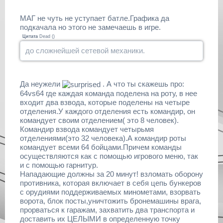
МАГ не чуть не уступает батле.Графика да
подкачала но этого не замечаешь в игре.
Цитата
Dead
(
)
до сложнейшей сетевой механики.
Да неужели
. А что ты скажешь про:
64vs64 где каждая команда поделена на роту, в нее
входит два взвода, которые поделены на четыре
отделения.У каждого отделения есть командир, он
командует своим отделением( это 8 человек).
Командир взвода командует четырьмя
отделениями(это 32 человека).А командир роты
командует всеми 64 бойцами.Причем команды
осуществляются как с помощью игрового меню, так
и с помощью гарнитур.
Нападающие должны за 20 минут! взломать оборону
противника, которая включает в себя цепь бункеров
с орудиями поддерживаемых минометами, взорвать
ворота, блок посты,уничтожить бронемашины врага,
прорваться к гаражам, захватить два транспорта и
доставить их ЦЕЛЫМИ в определенную точку