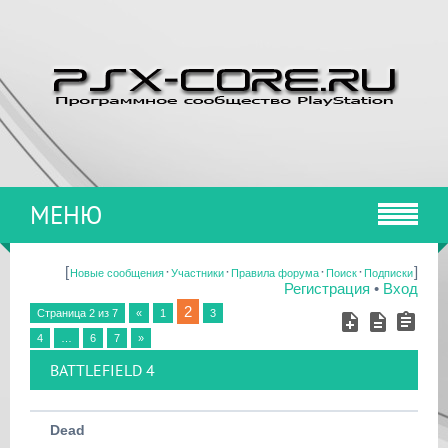
МЕНЮ
[
·
·
·
·
]
Новые сообщения
Участники
Правила форума
Поиск
Подписки
Регистрация
•
Вход
2
Страница
2
из
7
«
1
3
4
…
6
7
»
BATTLEFIELD 4
Dead