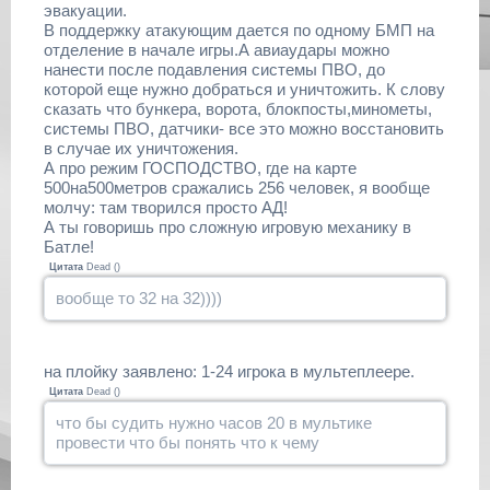
эвакуации.
В поддержку атакующим дается по одному БМП на
отделение в начале игры.А авиаудары можно
нанести после подавления системы ПВО, до
которой еще нужно добраться и уничтожить. К слову
сказать что бункера, ворота, блокпосты,минометы,
системы ПВО, датчики- все это можно восстановить
в случае их уничтожения.
А про режим ГОСПОДСТВО, где на карте
500на500метров сражались 256 человек, я вообще
молчу: там творился просто АД!
А ты говоришь про сложную игровую механику в
Батле!
Цитата
Dead
(
)
вообще то 32 на 32))))
на плойку заявлено: 1-24 игрока в мультеплеере.
Цитата
Dead
(
)
что бы судить нужно часов 20 в мультике
провести что бы понять что к чему