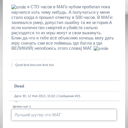
я СТО часов в МАГе нубом пробегал пока
научился хоть чему нибудь. А получаться у меня
стало когда я прошел отметку в 500 часов. В МАГе:
зазевался умер, допустил ошибку та же история.А
если количество смертей и убийств сильно
расходятся то из игры могут и свои выкинуть.
Блин да что я тебе всё объясняю хочешь могу дать
игру скачать сам все поймешь где батла а где
ВЕЛИКИЙ( непобоюсь этого слова) МАГ.
Quod licet bovi,non licet Iovi.
Dead
Дата: Вт, 12 Ноя 2013, 15:02 | Сообщение #
15
Цитата
tupik
(
)
Лучший шутер это МАГ