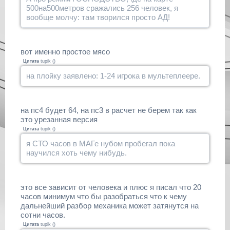
500на500метров сражались 256 человек, я
вообще молчу: там творился просто АД!
вот именно простое мясо
Цитата
tupik
(
)
на плойку заявлено: 1-24 игрока в мультеплеере.
на пс4 будет 64, на пс3 в расчет не берем так как
это урезанная версия
Цитата
tupik
(
)
я СТО часов в МАГе нубом пробегал пока
научился хоть чему нибудь.
это все зависит от человека и плюс я писал что 20
часов минимум что бы разобраться что к чему
дальнейший разбор механика может затянутся на
сотни часов.
Цитата
tupik
(
)