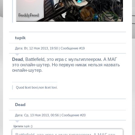
tupik
Дата: Вт, 12 Ноя 2013, 19:50 | Сообщение #
19
Dead
, Battlefield, это игра с мультиплеером. А МАГ
это онлайн-шутер. Но первую никак нельзя назвать
онлайн-шутер.
Quod licet bovi,non licet Iovi.
Dead
Дата: Ср, 13 Ноя 2013, 00:56 | Сообщение #
20
Цитата
tupik
(
)
Battlefield, это игра с мультиплеером. А МАГ это