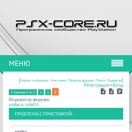
МЕНЮ
[
·
·
·
·
]
Новые сообщения
Участники
Правила форума
Поиск
Подписки
Регистрация
•
Вход
2
Страница
2
из
2
«
1
Модератор форума:
wallace
,
sdaf13
ПРОБЛЕМА С ПРИСТАВКОЙ.
nejiko