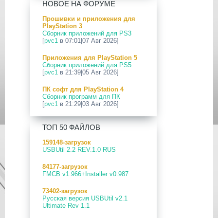
НОВОЕ НА ФОРУМЕ
26.04-13.40.00 для PlayStation 5
Прошивки и приложения для
24 Апр 2026
PlayStation 3
[PS5] Программное Обеспечение
Сборник приложений для PS3
26.03-13.20.00 для PlayStation 5
[
pvc1
в 07:01|07 Авг 2026]
12 Апр 2026
Приложения для PlayStation 5
[PS Portal] Программное
Сборник приложений для PS5
Обеспечение 7.0.2 для PS Portal
[
pvc1
в 21:39|05 Авг 2026]
09 Апр 2026
ПК софт для PlayStation 4
[PS3|CFW] webMAN MOD
Сборник программ для ПК
v1.47.48p
[
pvc1
в 21:29|03 Авг 2026]
29 Мар 2026
ПК софт для PlayStation 5
[PS3] PS3HEN v3.5.0
ТОП 50 ФАЙЛОВ
Сборник программ для ПК
[
pvc1
в 21:17|03 Авг 2026]
19 Мар 2026
159148-загрузок
[PS Portal] Программное
USBUtil 2.2 REV.1.0 RUS
Приложения для PlayStation 5
Обеспечение 7.0.0 для PS Portal
PS5 Payload websrv v0.34
84177-загрузок
[
pvc1
в 09:02|03 Авг 2026]
18 Мар 2026
FMCB v1.966+Installer v0.987
[PS3] Программное Обеспечение
Приложения для PlayStation 5
4.93 для PlayStation 3
73402-загрузок
PS5 payload shsrv v0.20
Русская версия USBUtil v2.1
[
pvc1
в 20:58|02 Авг 2026]
17 Мар 2026
Ultimate Rev 1.1
[PS4] Программное Обеспечение
Приложения для PlayStation 5