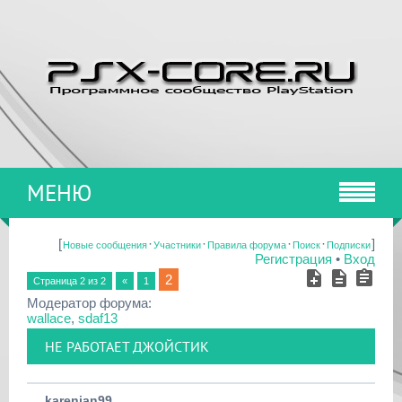
МЕНЮ
[
·
·
·
·
]
Новые сообщения
Участники
Правила форума
Поиск
Подписки
Регистрация
•
Вход
2
Страница
2
из
2
«
1
Модератор форума:
wallace
,
sdaf13
НЕ РАБОТАЕТ ДЖОЙСТИК
karenjan99