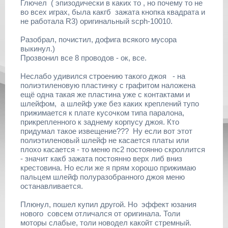
Глючел ( эпизодически в каких то , но почему то не
во всех играх, была какгб зажата кнопка квадрата и
не работала R3) оригинальный scph-10010.
Разобрал, почистил, дофига всякого мусора
выкинул.)
Прозвонил все 8 проводов - ок, все.
Неслабо удивился строению такого джоя - на
полиэтиленовую пластинку с графитом наложена
ещё одна такая же пластина уже с контактами и
шлейфом, а шлейф уже без каких креплений тупо
прижимается к плате кусочком типа паралона,
прикрепленного к заднему корпусу джоя. Кто
придумал такое извещение??? Ну если вот этот
полиэтиленовый шлейф не касается платы или
плохо касается - то меню пс2 постоянно скроллится
- значит какб зажата постоянно верх либ вниз
крестовина. Но если же я прям хорошо прижимаю
пальцем шлейф полуразобранного джоя меню
останавливается.
Плюнул, пошел купил другой. Но эффект юзания
нового совсем отличался от оригинала. Толи
моторы слабые, толи новодел какойт стремный.