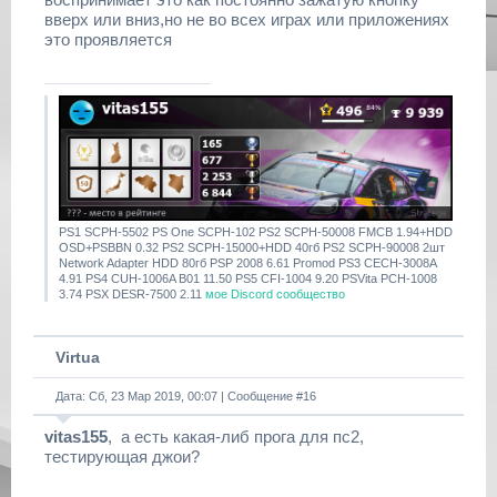
вверх или вниз,но не во всех играх или приложениях
это проявляется
PS1 SCPH-5502 PS One SCPH-102 PS2 SCPH-50008 FMCB 1.94+HDD
OSD+PSBBN 0.32 PS2 SCPH-15000+HDD 40гб PS2 SCPH-90008 2шт
Network Adapter HDD 80гб PSP 2008 6.61 Promod PS3 CECH-3008A
4.91 PS4 CUH-1006A B01 11.50 PS5 CFI-1004 9.20 PSVita PCH-1008
3.74 PSX DESR-7500 2.11
мое Discord сообщество
Virtua
Дата: Сб, 23 Мар 2019, 00:07 | Сообщение #
16
vitas155
, а есть какая-либ прога для пс2,
тестирующая джои?