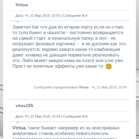
Virtua
Дата: Чт, 21 Мар 2019, 15:53 | Сообщение #
14
Заметил баг что даж во втором порту если он стоит,
то тупо бажет в ulaunche - постоянно возвращается
на самый старт в изначальную папку, в опл - не
погружает фоновые картинки - я не догоняю как это
реализуется, видимо зажата какая-то комбинация
даже клавиш не дающая нормально реализовать
это. Либо может микросхема на плате аля-улю уже.
Прост не понятные эффекты уже какие то
Сообщение отредактировал
Virtua
-
Чт, 21 Мар 2019, 15:54
vitas155
Дата: Пт, 22 Мар 2019, 15:04 | Сообщение #
15
Virtua
, такое бывает например из за неисправных
аналоговых стиков,особенно левого,консоль
воспринимает это как постоянно зажатую кнопку