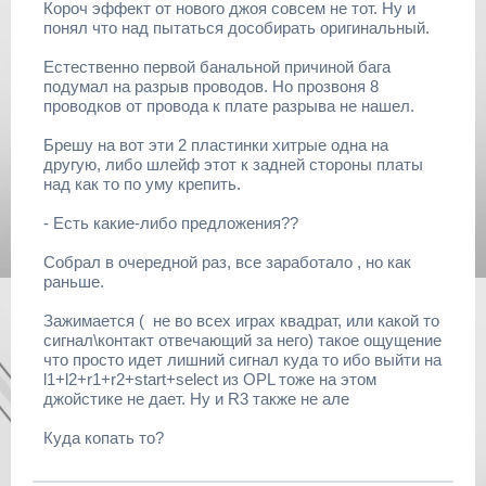
Короч эффект от нового джоя совсем не тот. Ну и
понял что над пытаться дособирать оригинальный.
Естественно первой банальной причиной бага
подумал на разрыв проводов. Но прозвоня 8
проводков от провода к плате разрыва не нашел.
Брешу на вот эти 2 пластинки хитрые одна на
другую, либо шлейф этот к задней стороны платы
над как то по уму крепить.
- Есть какие-либо предложения??
Собрал в очередной раз, все заработало , но как
раньше.
Зажимается ( не во всех играх квадрат, или какой то
сигнал\контакт отвечающий за него) такое ощущение
что просто идет лишний сигнал куда то ибо выйти на
l1+l2+r1+r2+start+select из OPL тоже на этом
джойстике не дает. Ну и R3 также не але
Куда копать то?