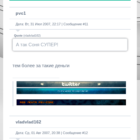
pvc1
Дата: Вт, 31 Июл 2007, 22:17 | Сообщение #
11
Quote
(
vladvlad162
)
А так Соня СУПЕР!
тем более за такие деньги
vladvlad162
Дата: Ср, 01 Авг 2007, 20:38 | Сообщение #
12