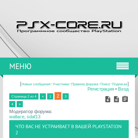
МЕНЮ
[
·
·
·
·
]
Новые сообщения
Участники
Правила форума
Поиск
Подписки
Регистрация
•
Вход
2
Страница
2
из
4
«
1
3
4
»
Модератор форума:
wallace
,
sdaf13
ЧТО ВАС НЕ УСТРАИВАЕТ В ВАШЕЙ PLAYSTATION
2