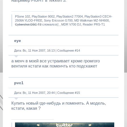
например FIGHT в Tekken 5.
PSone 102, PlayStation 9002, PlayStation2 77004, PlayStation3 CECH-
2508A YLOD-FREE, Sony Ericsson G700, MD Walkman MZ-NH600,
Cybershot DSC T3
сломалсо(( , MDR V700 DJ, Reader PRS-T1
eye
Дата: Вс, 11 Ноя 2007, 16:13 | Сообщение #
14
а менч в моей все устраивает кроме громгого
вентиля кстати как поменчть кто подскажет
pvc1
Дата: Вс, 11 Ноя 2007, 20:44 | Сообщение #
15
Купить новый где-нибудь и поменять. А модель,
кстати, какая ?