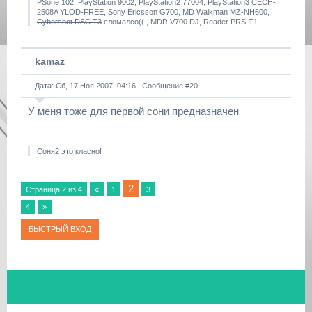
PSone 102, PlayStation 9002, PlayStation2 77004, PlayStation3 CECH-
2508A YLOD-FREE, Sony Ericsson G700, MD Walkman MZ-NH600,
Cybershot DSC T3
сломалсо(( , MDR V700 DJ, Reader PRS-T1
kamaz
Дата: Сб, 17 Ноя 2007, 04:16 | Сообщение #
20
У меня тоже для первой сони предназначен
Соня2 это класно!
2
Страница
2
из
4
«
1
3
4
»