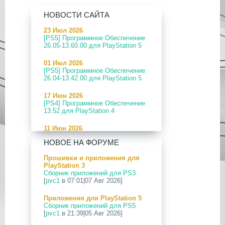
НОВОСТИ САЙТА
23 Июл 2026
[PS5] Программное Обеспечение
26.05-13.60.00 для PlayStation 5
01 Июл 2026
[PS5] Программное Обеспечение
26.04-13.42.00 для PlayStation 5
17 Июн 2026
[PS4] Программное Обеспечение
13.52 для PlayStation 4
11 Июн 2026
[PS5] Программное Обеспечение
НОВОЕ НА ФОРУМЕ
26.04-13.40.00 для PlayStation 5
Прошивки и приложения для
24 Апр 2026
PlayStation 3
[PS5] Программное Обеспечение
Сборник приложений для PS3
26.03-13.20.00 для PlayStation 5
[
pvc1
в 07:01|07 Авг 2026]
12 Апр 2026
Приложения для PlayStation 5
[PS Portal] Программное
Сборник приложений для PS5
Обеспечение 7.0.2 для PS Portal
[
pvc1
в 21:39|05 Авг 2026]