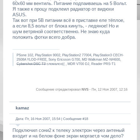
60х60 мм вентиль. Питание подпаиваешь на 5 Вольт.
Я также к процу подклеил радиатор от видюхи
ASUS.
Так вот при 5В питании всё в приставке еле тёплое,
а если 8,5 вольт от блока кинуть, - ледяное! Но и
шум ветряной соответственно. Не знаю куда
положить фотки всего добра.
PSone 102, PlayStation 9002, PlayStation2 77004, PlayStation3 CECH-
2508A YLOD-FREE, Sony Ericsson G700, MD Walkman MZ-NH600,
Cybershot DSC T3
сломалсо(( , MDR V700 DJ, Reader PRS-T1
Сообщение отредактировал
NVS
-
Пн, 12 Ноя 2007, 12:16
kamaz
Дата: Пт, 16 Ноя 2007, 15:54 | Сообщение #
18
Подключил сони2 к телеку электрон через антеный
входит и на белом фоне экран моргает,в чом дело?