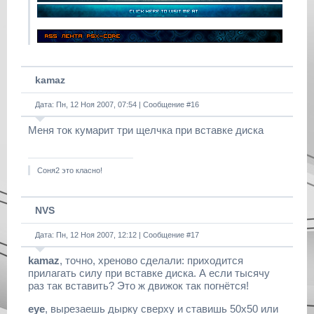
kamaz
Дата: Пн, 12 Ноя 2007, 07:54 | Сообщение #
16
Меня ток кумарит три щелчка при вставке диска
Соня2 это класно!
NVS
Дата: Пн, 12 Ноя 2007, 12:12 | Сообщение #
17
kamaz
, точно, хреново сделали: приходится
прилагать силу при вставке диска. А если тысячу
раз так вставить? Это ж движок так погнётся!
eye
, вырезаешь дырку сверху и ставишь 50х50 или