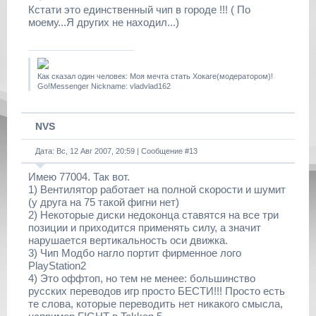
Кстати это единственный чип в городе !!! ( По
моему...Я других не находил...)
Как сказал один человек: Моя мечта стать Хокаге(модератором)!
Go!Messenger Nickname: vladvlad162
NVS
Дата: Вс, 12 Авг 2007, 20:59 | Сообщение #
13
Имею 77004. Так вот.
1) Вентилятор работает на полной скорости и шумит
(у друга на 75 такой фигни нет)
2) Некоторые диски недоконца ставятся на все три
позиции и приходится применять силу, а значит
нарушается вертикальность оси движка.
3) Чип Модбо нагло портит фирменное лого
PlayStation2
4) Это оффтоп, но тем не менее: большинство
русских переводов игр просто БЕСТИ!!! Просто есть
те слова, которые переводить нет никакого смысла,