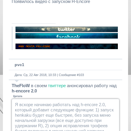
Появилось видео с запуском H-Encore
pvc1
Дата: Ср, 22 Авг 2018, 10:33 | Сообщение #
103
TheFloW
в своем
твиттере
анонсировал работу над
h-encore 2.0
Цитата
Я вскоре начинаю работать над h-encore 2.0,
который добавит следующие функции: 1) запуск
henkaku будет еще быстрее, без запуска меню
начальной загрузки (все еще доступно при
удержании R), 2) опция исправления трофеев
будет включена в меню начальной загрузки