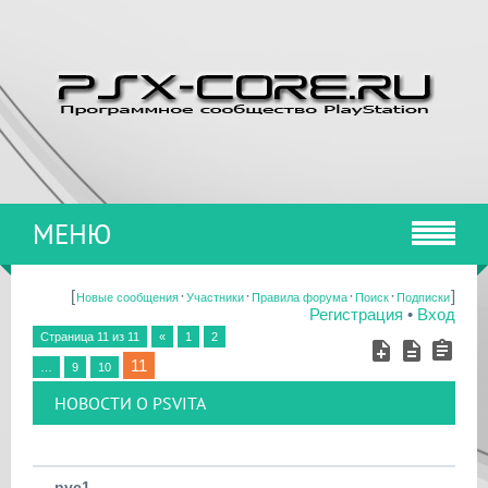
МЕНЮ
[
·
·
·
·
]
Новые сообщения
Участники
Правила форума
Поиск
Подписки
Регистрация
•
Вход
Страница
11
из
11
«
1
2
11
…
9
10
НОВОСТИ О PSVITA
pvc1