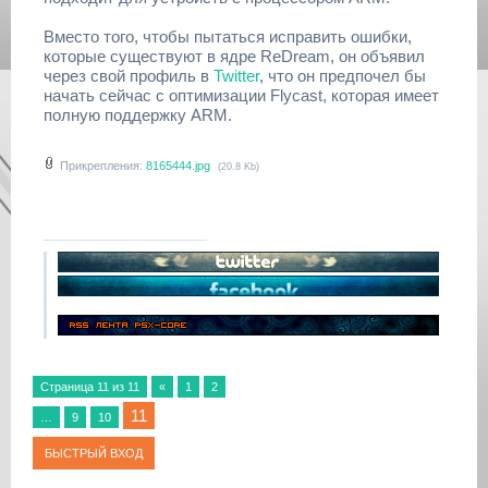
Вместо того, чтобы пытаться исправить ошибки,
которые существуют в ядре ReDream, он объявил
через свой профиль в
Twitter
, что он предпочел бы
начать сейчас с оптимизации Flycast, которая имеет
полную поддержку ARM.
Прикрепления:
8165444.jpg
(20.8 Kb)
Страница
11
из
11
«
1
2
11
…
9
10