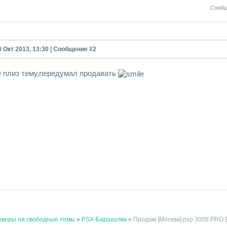
Сообщ
0 Окт 2013, 13:30 | Сообщение #
2
е плиз тему,передумал продавать
оворы на свободные темы
»
PSX-Барахолка
»
Продам [Москва] psp 3008 PRO 