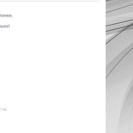
ленке.
зыке!
.7 Kb)