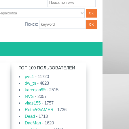
Поиск:
ТОП 100 ПОЛЬЗОВАТЕЛЕЙ
pvc1
- 11720
dw_tn
- 4823
karenjan99
- 2515
NVS
- 2057
vitas155
- 1757
Retro¥GAMER
- 1736
Dead
- 1713
DaeMan
- 1620