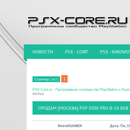
НОВОСТИ
PSX - СОФТ
PSX - БИБЛИО
1
Страница
1
из
1
PSX-Core.ru - Программное сообщество PlayStation
»
Разг
почты)
ПРОДАМ [МОСКВА] PSP 3008 PRO B-10 8GB
Retro¥GAMER
Дата: Пн, 1