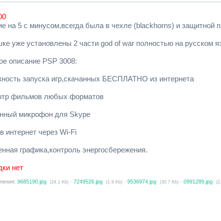
00
е на 5 с минусом,всегда была в чехле (blackhorns) и защитной п
ке уже установлены 2 части god of war полностью на русском я
ое описание PSP 3008:
жность запуска игр,скачанных БЕСПЛАТНО из интернета
отр фильмов любых форматов
енный микрофон для Skype
в интернет через Wi-Fi
енная графика,контроль энергосбережения.
дки нет
ления:
9685190.jpg
·
7249526.jpg
·
9536974.jpg
·
0991289.jpg
(24.1 Kb)
(1.9 Kb)
(30.7 Kb)
(2