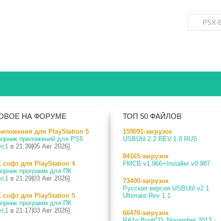
ОВОЕ НА ФОРУМЕ
ТОП 50 ФАЙЛОВ
иложения для PlayStation 5
159091-загрузок
орник приложений для PS5
USBUtil 2.2 REV.1.0 RUS
vc1
в 21:39|05 Авг 2026]
84165-загрузок
 софт для PlayStation 4
FMCB v1.966+Installer v0.987
орник программ для ПК
vc1
в 21:29|03 Авг 2026]
73400-загрузок
Русская версия USBUtil v2.1
 софт для PlayStation 5
Ultimate Rev 1.1
орник программ для ПК
vc1
в 21:17|03 Авг 2026]
66470-загрузок
RA1n BootCD: November 2013 -