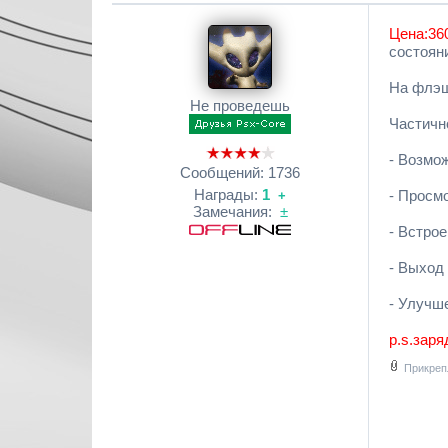
Цена:36
состояни
На флэш
Не проведешь
Частичн
- Возмо
Сообщений:
1736
Награды:
1
- Просм
+
Замечания:
±
- Встро
- Выход 
- Улучш
p.s.заря
Прикреп