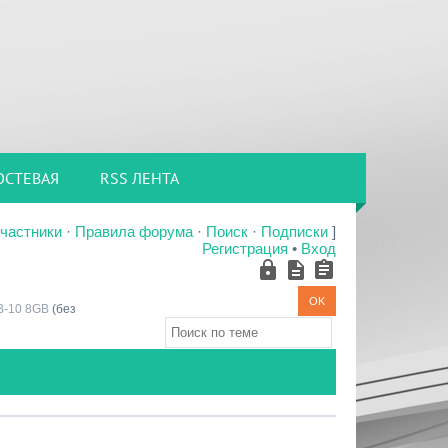
ОСТЕВАЯ
RSS ЛЕНТА
частники
·
Правила форума
·
Поиск
·
Подписки
]
Регистрация
•
Вход
B-10 8GB
(без