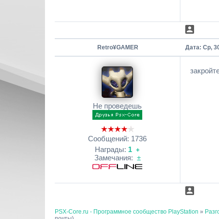
Retro¥GAMER
Дата: Ср, 3
закройт
Не проведешь
Сообщений:
1736
Награды:
1
+
Замечания:
±
PSX-Core.ru - Программное сообщество PlayStation
»
Разг
почты)