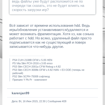
ведь файлы уже будут расположится не по
очереди так сказать, это не будет влиять на
скорость загрузки игр?
Всё зависит от времени использования hdd. Ведь
игры/обновления устанавливаются/удаляются и
может возникать фрагментация. Хотя хз, как сонька
работает с hdd. Но всяко, удаленный файл просто
подписывается как не существующий и поверх
записывается что-нибудь другое.
PS4 CUH-2108B OFW v 5.05 HEN
PS Vita Slim PCH-2016 v.3.65 enso
PS3 Slim CECH-2001a CFW Rebug v.4.82
PS3 Slim CECH-3008b OFW v.4.82 HAN + E3 ODE (теперь не
рабочий)
PS2 Slim SCPH-75008 софтмод
Припаян Y Pb Pr - компонент
karenjan99
Дата: Вт, 16 Июн 2015, 22:30 | Сообщение #
28