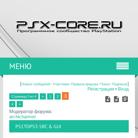
МЕНЮ
[
·
·
·
·
]
Новые сообщения
Участники
Правила форума
Поиск
Подписки
Регистрация
•
Вход
3
Страница
3
из
4
«
1
2
4
»
Модератор форума:
archicharmer
PS1TOPS3 SRC & GUI