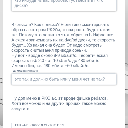
кто нибудь из вас пробовал установить пкг с
диска?
В смысле? Как с диска? Если типо смонтировать
образ на котором PKG'ы, то скорость будет такая
же. Потому что лежит то этот образ на hdd/флешке.
А ежели записывать их на dvd/bd диски, то скорость
будет... Хз какая она будет. Эт надо смотреть
скорость считывания привода соньки.
Ну вот - вроде около 8-9 мбайт/с. Теоретическая
скорость usb 2.0 - от 10 кбит/с до 480 мбит/с.
Именно бит, т.е. 480 мбит/с=60 мбайт/с.
Цитата
karenjan99
(
)
это так и должно быть или у меня чет не так?
Ну доп меню в PKG'ах, эт вроде фишка ребагов.
Хотя возможно и на других прошах такое можно
замутить.
PS4 CUH-2108B OFW v 5.05 HEN