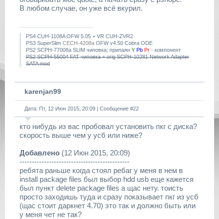
В любом случае, он уже всё вкурил.
PS4 CUH-1108A OFW 5.05 + VR CUH-ZVR2
PS3 SuperSlim
CECH-4208a
OFW v4.50 Cobra ODE
PS2 SCPH-77008a SLIM чиповка; припаян
Y
Pb
Pr
- компонент
PS2 SCPH-55004 FAT чиповка + orig SCPH-10281 Network Adapter
SATA mod
karenjan99
Дата: Пт, 12 Июн 2015, 20:09 | Сообщение #
22
кто нибудь из вас пробовал установить пкг с диска?
скорость выше чем у усб или ниже?
Добавлено
(12 Июн 2015, 20:09)
---------------------------------------------
ребята раньше когда стоял ребаг у меня в нем в
install package files был выбор hdd usb еще кажется
был пункт delete package files а щас нету. тоисть
просто заходишь туда и сразу показывает пкг из усб
(щас стоит даркнет 4.70) это так и должно быть или
у меня чет не так?