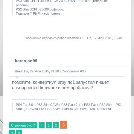
PS3 Slim CECH-3008b OFW v.4.82 HAN + E3 ODE (теперь не
рабочий)
PS2 Slim SCPH-75008 софтмод
Припаян Y Pb Pr - компонент
Сообщение отредактировал
NeahNEET
-
Ср, 17 Июн 2015, 13:48
karenjan99
Дата: Пн, 22 Июн 2015, 21:28 | Сообщение #
30
помогите, конвертнул игру пс1 запустил пишет
unsuppoerted firmware в чем проблема?
PS4 Fat 8.0 + PS3 Slim CFW + PS3 Fat x2 :( + PS2 Fat + PS2 Slim + PS1
Slim :( + PSVita Fat + PSP Slim + XBOX 360 Slim + XBOX 360 FAT
3
Страница
3
из
4
«
1
2
4
»