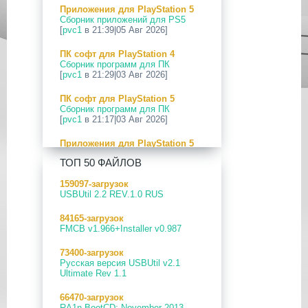
Приложения для PlayStation 5
24 Апр 2026
Сборник приложений для PS5
[PS5] Программное Обеспечение
[
pvc1
в 21:39|05 Авг 2026]
26.03-13.20.00 для PlayStation 5
ПК софт для PlayStation 4
12 Апр 2026
Сборник программ для ПК
[PS Portal] Программное
[
pvc1
в 21:29|03 Авг 2026]
Обеспечение 7.0.2 для PS Portal
ПК софт для PlayStation 5
09 Апр 2026
Сборник программ для ПК
[PS3|CFW] webMAN MOD
[
pvc1
в 21:17|03 Авг 2026]
v1.47.48p
Приложения для PlayStation 5
29 Мар 2026
PS5 Payload websrv v0.34
[PS3] PS3HEN v3.5.0
ТОП 50 ФАЙЛОВ
[
pvc1
в 09:02|03 Авг 2026]
19 Мар 2026
159097-загрузок
Приложения для PlayStation 5
[PS Portal] Программное
USBUtil 2.2 REV.1.0 RUS
PS5 payload shsrv v0.20
Обеспечение 7.0.0 для PS Portal
[
pvc1
в 20:58|02 Авг 2026]
84165-загрузок
18 Мар 2026
FMCB v1.966+Installer v0.987
Приложения для PlayStation 5
[PS3] Программное Обеспечение
PS5 Payload ELF Loader v0.24
4.93 для PlayStation 3
73400-загрузок
[
pvc1
в 20:57|02 Авг 2026]
Русская версия USBUtil v2.1
17 Мар 2026
Ultimate Rev 1.1
Приложения для PlayStation 5
[PS4] Программное Обеспечение
PS5 FTP Payload v0.21
13.50 для PlayStation 4
66470-загрузок
[
pvc1
в 20:56|02 Авг 2026]
RA1n BootCD: November 2013 -