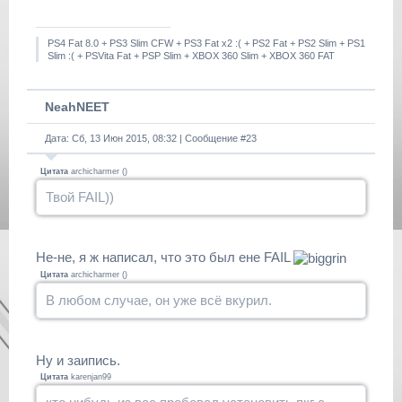
PS4 Fat 8.0 + PS3 Slim CFW + PS3 Fat x2 :( + PS2 Fat + PS2 Slim + PS1
Slim :( + PSVita Fat + PSP Slim + XBOX 360 Slim + XBOX 360 FAT
NeahNEET
Дата: Сб, 13 Июн 2015, 08:32 | Сообщение #
23
Цитата
archicharmer
(
)
Твой FAIL))
Не-не, я ж написал, что это был ене FAIL
Цитата
archicharmer
(
)
В любом случае, он уже всё вкурил.
Ну и заипись.
Цитата
karenjan99