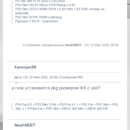
PS Vita Slim PCH-2016 v.3.65 enso
PS3 Slim CECH-2001a CFW Rebug v.4.82
PS3 Slim CECH-3008b OFW v.4.82 HAN + E3 ODE (теперь не
рабочий)
PS2 Slim SCPH-75008 софтмод
Припаян Y Pb Pr - компонент
Сообщение отредактировал
NeahNEET
-
Сб, 13 Июн 2015, 08:55
karenjan99
Дата: Сб, 13 Июн 2015, 10:09 | Сообщение #
24
а скок установится pkg размером 4гб с usb?
PS4 Fat 8.0 + PS3 Slim CFW + PS3 Fat x2 :( + PS2 Fat + PS2 Slim + PS1
Slim :( + PSVita Fat + PSP Slim + XBOX 360 Slim + XBOX 360 FAT
NeahNEET