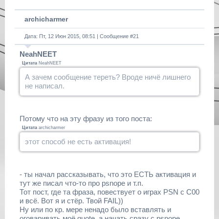
archicharmer
Дата: Пт, 12 Июн 2015, 08:51 | Сообщение #
21
NeahNEET
Цитата
NeahNEET
А зачем сообщение тереть? Вроде ничё лишнего
не написал.
Потому что на эту фразу из того поста:
Цитата
archicharmer
этот способ не есть активация!
- ты начал рассказывать, что это ЕСТЬ активация и
тут же писал что-то про psnope и т.п.
Тот пост, где та фраза, повествует о играх PSN с C00
и всё. Вот я и стёр. Твой FAIL))
Ну или по кр. мере ненадо было вставлять и
оговаривать моё quote, а начать сразу с psnope.