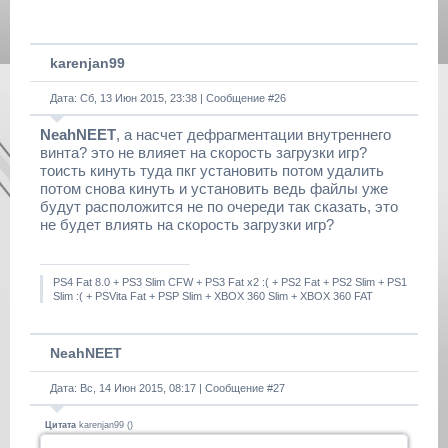
karenjan99
Дата: Сб, 13 Июн 2015, 23:38 | Сообщение #
26
NeahNEET
, а насчет дефрагментации внутреннего
винта? это не влияет на скорость загрузки игр?
тоисть кинуть туда пкг установить потом удалить
потом снова кинуть и установить ведь файлы уже
будут расположится не по очереди так сказать, это
не будет влиять на скорость загрузки игр?
PS4 Fat 8.0 + PS3 Slim CFW + PS3 Fat x2 :( + PS2 Fat + PS2 Slim + PS1
Slim :( + PSVita Fat + PSP Slim + XBOX 360 Slim + XBOX 360 FAT
NeahNEET
Дата: Вс, 14 Июн 2015, 08:17 | Сообщение #
27
Цитата
karenjan99
(
)