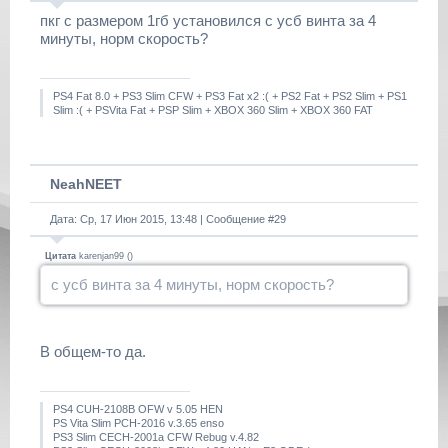
пкг с размером 1гб установился с усб винта за 4
минуты, норм скорость?
PS4 Fat 8.0 + PS3 Slim CFW + PS3 Fat x2 :( + PS2 Fat + PS2 Slim + PS1
Slim :( + PSVita Fat + PSP Slim + XBOX 360 Slim + XBOX 360 FAT
NeahNEET
Дата: Ср, 17 Июн 2015, 13:48 | Сообщение #
29
Цитата
karenjan99
(
)
с усб винта за 4 минуты, норм скорость?
В общем-то да.
PS4 CUH-2108B OFW v 5.05 HEN
PS Vita Slim PCH-2016 v.3.65 enso
PS3 Slim CECH-2001a CFW Rebug v.4.82