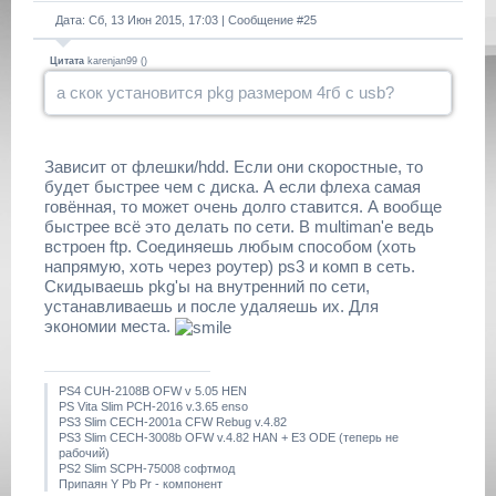
Дата: Сб, 13 Июн 2015, 17:03 | Сообщение #
25
Цитата
karenjan99
(
)
а скок установится pkg размером 4гб с usb?
Зависит от флешки/hdd. Если они скоростные, то
будет быстрее чем с диска. А если флеха самая
говённая, то может очень долго ставится. А вообще
быстрее всё это делать по сети. В multiman'е ведь
встроен ftp. Соединяешь любым способом (хоть
напрямую, хоть через роутер) ps3 и комп в сеть.
Скидываешь pkg'ы на внутренний по сети,
устанавливаешь и после удаляешь их. Для
экономии места.
PS4 CUH-2108B OFW v 5.05 HEN
PS Vita Slim PCH-2016 v.3.65 enso
PS3 Slim CECH-2001a CFW Rebug v.4.82
PS3 Slim CECH-3008b OFW v.4.82 HAN + E3 ODE (теперь не
рабочий)
PS2 Slim SCPH-75008 софтмод
Припаян Y Pb Pr - компонент