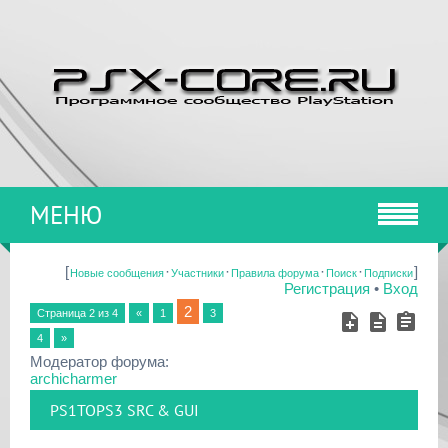
МЕНЮ
[
·
·
·
·
]
Новые сообщения
Участники
Правила форума
Поиск
Подписки
Регистрация
•
Вход
2
Страница
2
из
4
«
1
3
4
»
Модератор форума:
archicharmer
PS1TOPS3 SRC & GUI