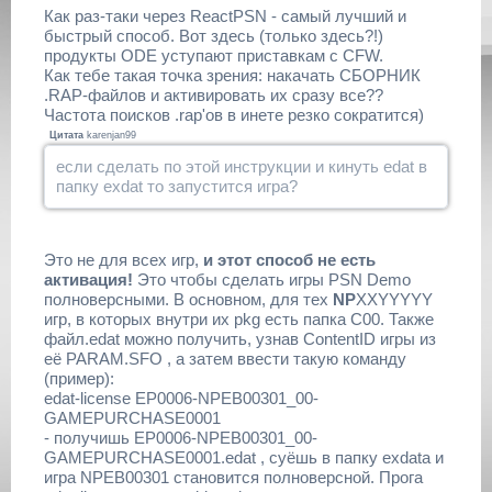
Как раз-таки через ReactPSN - самый лучший и
быстрый способ. Вот здесь (только здесь?!)
продукты ODE уступают приставкам с CFW.
Как тебе такая точка зрения: накачать СБОРНИК
.RAP-файлов и активировать их сразу все??
Частота поисков .rap'ов в инете резко сократится)
Цитата
karenjan99
если сделать по этой инструкции и кинуть edat в
папку exdat то запустится игра?
Это не для всех игр,
и этот способ не есть
активация!
Это чтобы сделать игры PSN Demo
полноверсными. В основном, для тех
NP
XXYYYYY
игр, в которых внутри их pkg есть папка C00. Также
файл.edat можно получить, узнав ContentID игры из
её PARAM.SFO , а затем ввести такую команду
(пример):
edat-license EP0006-NPEB00301_00-
GAMEPURCHASE0001
- получишь EP0006-NPEB00301_00-
GAMEPURCHASE0001.edat , суёшь в папку exdata и
игра NPEB00301 становится полноверсной. Прога