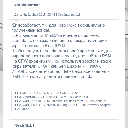
archicharmer
Дата: Чт, 11 Июн 2015, 20:45 | Сообщение #
18
r2r неработает, т.к. для него нужен официально
полученный act.dat.
IDPS выпиши из MultiMan в инфе о системе,
а act.dat ... не замарачивайся с ним, а активируй
игры с помощью ReactPSN.
Чтобы получить act.dat для своей приставки и для
определённого пользователя - нужно войти в PSN.
На CFW входить нужно, используя spoofer и такие
"скрыватели CFW", как Sen Enabler И НИКАК
ИНАЧЕ. Конкретно об act.dat - безопасно зашёл в
PSN->скачал аву->вот и появился act.dat .
PS4 CUH-1108A OFW 5.05 + VR CUH-ZVR2
PS3 SuperSlim
CECH-4208a
OFW v4.50 Cobra ODE
PS2 SCPH-77008a SLIM чиповка; припаян
Y
Pb
Pr
- компонент
PS2 SCPH-55004 FAT чиповка + orig SCPH-10281 Network Adapter
SATA mod
NeahNEET