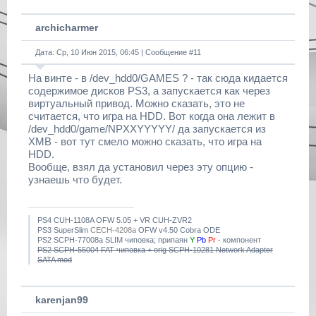
archicharmer
Дата: Ср, 10 Июн 2015, 06:45 | Сообщение #
11
На винте - в /dev_hdd0/GAMES ? - так сюда кидается
содержимое дисков PS3, а запускается как через
виртуальный привод. Можно сказать, это не
считается, что игра на HDD. Вот когда она лежит в
/dev_hdd0/game/NPXXYYYYY/ да запускается из
XMB - вот тут смело можно сказать, что игра на
HDD.
Вообще, взял да установил через эту опцию -
узнаешь что будет.
PS4 CUH-1108A OFW 5.05 + VR CUH-ZVR2
PS3 SuperSlim
CECH-4208a
OFW v4.50 Cobra ODE
PS2 SCPH-77008a SLIM чиповка; припаян
Y
Pb
Pr
- компонент
PS2 SCPH-55004 FAT чиповка + orig SCPH-10281 Network Adapter
SATA mod
karenjan99