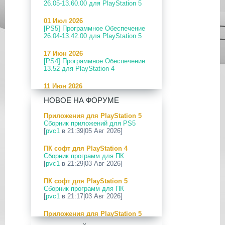
26.05-13.60.00 для PlayStation 5
01 Июл 2026
[PS5] Программное Обеспечение
26.04-13.42.00 для PlayStation 5
17 Июн 2026
[PS4] Программное Обеспечение
13.52 для PlayStation 4
11 Июн 2026
[PS5] Программное Обеспечение
НОВОЕ НА ФОРУМЕ
26.04-13.40.00 для PlayStation 5
Приложения для PlayStation 5
24 Апр 2026
Сборник приложений для PS5
[PS5] Программное Обеспечение
[
pvc1
в 21:39|05 Авг 2026]
26.03-13.20.00 для PlayStation 5
ПК софт для PlayStation 4
12 Апр 2026
Сборник программ для ПК
[PS Portal] Программное
[
pvc1
в 21:29|03 Авг 2026]
Обеспечение 7.0.2 для PS Portal
ПК софт для PlayStation 5
09 Апр 2026
Сборник программ для ПК
[PS3|CFW] webMAN MOD
[
pvc1
в 21:17|03 Авг 2026]
v1.47.48p
Приложения для PlayStation 5
29 Мар 2026
PS5 Payload websrv v0.34
[PS3] PS3HEN v3.5.0