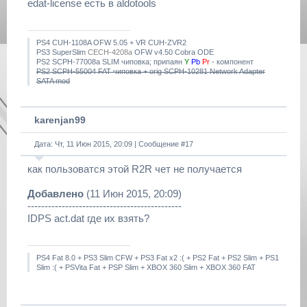
edat-license есть в aldotools
PS4 CUH-1108A OFW 5.05 + VR CUH-ZVR2
PS3 SuperSlim
CECH-4208a
OFW v4.50 Cobra ODE
PS2 SCPH-77008a SLIM чиповка; припаян
Y
Pb
Pr
- компонент
PS2 SCPH-55004 FAT чиповка + orig SCPH-10281 Network Adapter
SATA mod
karenjan99
Дата: Чт, 11 Июн 2015, 20:09 | Сообщение #
17
как пользоватся этой R2R чет не получается
Добавлено
(11 Июн 2015, 20:09)
---------------------------------------------
IDPS act.dat где их взять?
PS4 Fat 8.0 + PS3 Slim CFW + PS3 Fat x2 :( + PS2 Fat + PS2 Slim + PS1
Slim :( + PSVita Fat + PSP Slim + XBOX 360 Slim + XBOX 360 FAT