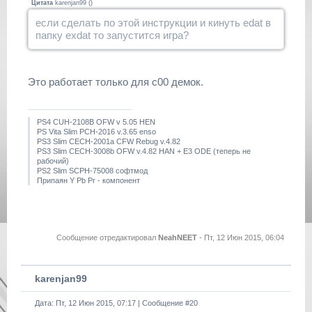
Цитата
karenjan99
(
)
если сделать по этой инструкции и кинуть edat в
папку exdat то запустится игра?
Это работает только для c00 демок.
PS4 CUH-2108B OFW v 5.05 HEN
PS Vita Slim PCH-2016 v.3.65 enso
PS3 Slim CECH-2001a CFW Rebug v.4.82
PS3 Slim CECH-3008b OFW v.4.82 HAN + E3 ODE (теперь не
рабочий)
PS2 Slim SCPH-75008 софтмод
Припаян Y Pb Pr - компонент
Сообщение отредактировал
NeahNEET
-
Пт, 12 Июн 2015, 06:04
karenjan99
Дата: Пт, 12 Июн 2015, 07:17 | Сообщение #
20