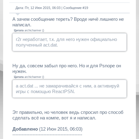
Дата: Пт, 12 Июн 2015, 06:03 | Сообщение #
19
А зачем сообщение тереть? Вроде ничё лишнего не
написал.
Цитата
archicharmer
(
)
r2r неработает, т.к. для него нужен официально
полученный act.dat.
Ну да, совсем забыл про него. Но и для Psnope он
нужен.
Цитата
archicharmer
(
)
а act.dat ... не замарачивайся с ним, а активируй
игры с помощью ReactPSN.
Эт правильно, но человек ведь спросил про способ
сделать всё на компе, вот я и написал.
Добавлено
(12 Июн 2015, 06:03)
---------------------------------------------