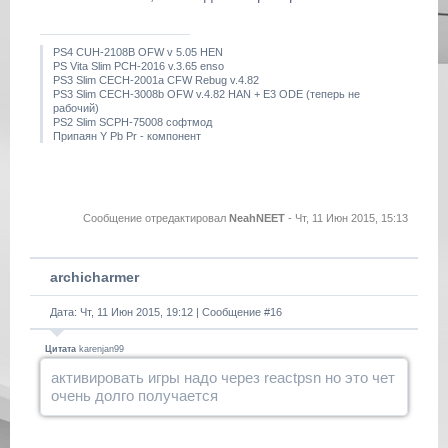
PS4 CUH-2108B OFW v 5.05 HEN
PS Vita Slim PCH-2016 v.3.65 enso
PS3 Slim CECH-2001a CFW Rebug v.4.82
PS3 Slim CECH-3008b OFW v.4.82 HAN + E3 ODE (теперь не
рабочий)
PS2 Slim SCPH-75008 софтмод
Припаян Y Pb Pr - компонент
Сообщение отредактировал
NeahNEET
-
Чт, 11 Июн 2015, 15:13
archicharmer
Дата: Чт, 11 Июн 2015, 19:12 | Сообщение #
16
Цитата
karenjan99
активировать игры надо через reactpsn но это чет
очень долго получается