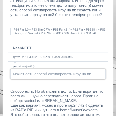
активацию и как онял активировать игры надо через
reactpsn но это чет очень долго получается)) может
есть способ активировать игру на пк создать пкг и
установить сразу на пс3 без этих reactpsn psnope?
PS4 Fat 8.0 + PS3 Slim CFW + PS3 Fat x2 :( + PS2 Fat + PS2 Slim + PS1
Slim :( + PSVita Fat + PSP Slim + XBOX 360 Slim + XBOX 360 FAT
NeahNEET
Дата: Чт, 11 Июн 2015, 15:09 | Сообщение #
15
Цитата
karenjan99
(
)
может есть способ активировать игру на пк
Способ есть. Но объяснять долго. Если вкратце, то
всего лишь нужно переподписать eboot. Проги на
выбор: scetool или BREAK_N_MAKE.
Ещё как вариант, можно в проге rap2rif/R2R сделать
из RAP'а RIF и кинуть его в home/№user'а/exdata.
Это собственно, то что делает psnope автоматом.