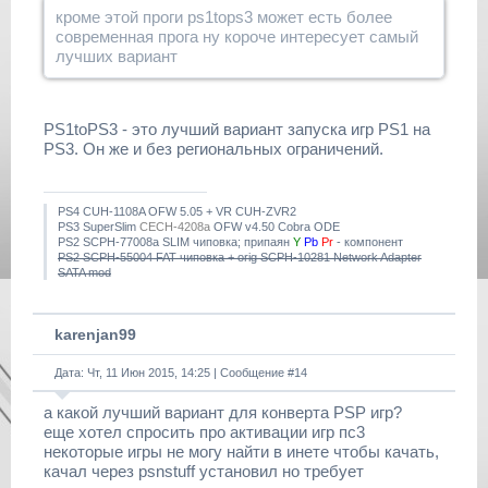
кроме этой проги ps1tops3 может есть более
современная прога ну короче интересует самый
лучших вариант
PS1toPS3 - это лучший вариант запуска игр PS1 на
PS3. Он же и без региональных ограничений.
PS4 CUH-1108A OFW 5.05 + VR CUH-ZVR2
PS3 SuperSlim
CECH-4208a
OFW v4.50 Cobra ODE
PS2 SCPH-77008a SLIM чиповка; припаян
Y
Pb
Pr
- компонент
PS2 SCPH-55004 FAT чиповка + orig SCPH-10281 Network Adapter
SATA mod
karenjan99
Дата: Чт, 11 Июн 2015, 14:25 | Сообщение #
14
а какой лучший вариант для конверта PSP игр?
еще хотел спросить про активации игр пс3
некоторые игры не могу найти в инете чтобы качать,
качал через psnstuff установил но требует