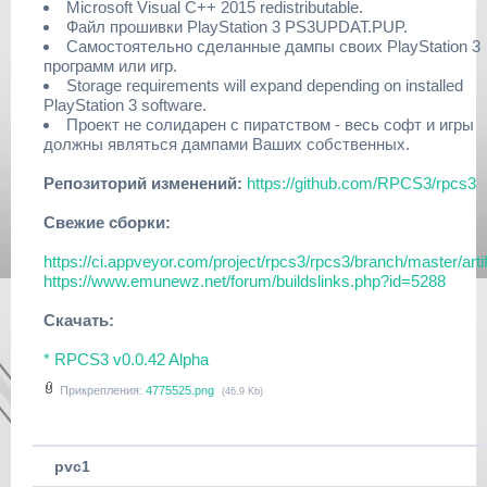
Microsoft Visual C++ 2015 redistributable.
Файл прошивки PlayStation 3 PS3UPDAT.PUP.
Самостоятельно сделанные дампы своих PlayStation 3
программ или игр.
Storage requirements will expand depending on installed
PlayStation 3 software.
Проект не солидарен с пиратством - весь софт и игры
должны являться дампами Ваших собственных.
Репозиторий изменений:
https://github.com/RPCS3/rpcs3
Свежие сборки:
https://ci.appveyor.com/project/rpcs3/rpcs3/branch/master/arti
https://www.emunewz.net/forum/buildslinks.php?id=5288
Скачать:
* RPCS3 v0.0.42 Alpha
Прикрепления:
4775525.png
(46.9 Kb)
pvc1