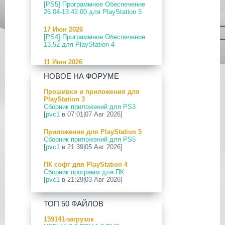
[PS5] Программное Обеспечение
26.04-13.42.00 для PlayStation 5
17 Июн 2026
[PS4] Программное Обеспечение
13.52 для PlayStation 4
11 Июн 2026
[PS5] Программное Обеспечение
НОВОЕ НА ФОРУМЕ
26.04-13.40.00 для PlayStation 5
Прошивки и приложения для
24 Апр 2026
PlayStation 3
[PS5] Программное Обеспечение
Сборник приложений для PS3
26.03-13.20.00 для PlayStation 5
[
pvc1
в 07:01|07 Авг 2026]
12 Апр 2026
Приложения для PlayStation 5
[PS Portal] Программное
Сборник приложений для PS5
Обеспечение 7.0.2 для PS Portal
[
pvc1
в 21:39|05 Авг 2026]
09 Апр 2026
ПК софт для PlayStation 4
[PS3|CFW] webMAN MOD
Сборник программ для ПК
v1.47.48p
[
pvc1
в 21:29|03 Авг 2026]
29 Мар 2026
ПК софт для PlayStation 5
[PS3] PS3HEN v3.5.0
ТОП 50 ФАЙЛОВ
Сборник программ для ПК
[
pvc1
в 21:17|03 Авг 2026]
19 Мар 2026
159141-загрузок