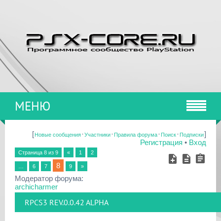
МЕНЮ
[
·
·
·
·
]
Новые сообщения
Участники
Правила форума
Поиск
Подписки
Регистрация
•
Вход
Страница
8
из
9
«
1
2
8
…
6
7
9
»
Модератор форума:
archicharmer
RPCS3 REV.0.0.42 ALPHA