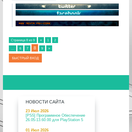
Страница
8
из
9
«
1
2
8
…
6
7
9
»
НОВОСТИ САЙТА
23 Июл 2026
[PS5] Программное Обеспечение
26.05-13.60.00 для PlayStation 5
01 Июл 2026