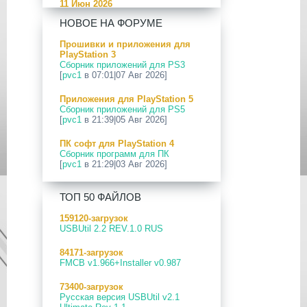
11 Июн 2026
[PS5] Программное Обеспечение
НОВОЕ НА ФОРУМЕ
26.04-13.40.00 для PlayStation 5
Прошивки и приложения для
24 Апр 2026
PlayStation 3
[PS5] Программное Обеспечение
Сборник приложений для PS3
26.03-13.20.00 для PlayStation 5
[
pvc1
в 07:01|07 Авг 2026]
12 Апр 2026
Приложения для PlayStation 5
[PS Portal] Программное
Сборник приложений для PS5
Обеспечение 7.0.2 для PS Portal
[
pvc1
в 21:39|05 Авг 2026]
09 Апр 2026
ПК софт для PlayStation 4
[PS3|CFW] webMAN MOD
Сборник программ для ПК
v1.47.48p
[
pvc1
в 21:29|03 Авг 2026]
29 Мар 2026
ПК софт для PlayStation 5
[PS3] PS3HEN v3.5.0
ТОП 50 ФАЙЛОВ
Сборник программ для ПК
[
pvc1
в 21:17|03 Авг 2026]
19 Мар 2026
159120-загрузок
[PS Portal] Программное
USBUtil 2.2 REV.1.0 RUS
Приложения для PlayStation 5
Обеспечение 7.0.0 для PS Portal
PS5 Payload websrv v0.34
84171-загрузок
[
pvc1
в 09:02|03 Авг 2026]
18 Мар 2026
FMCB v1.966+Installer v0.987
[PS3] Программное Обеспечение
Приложения для PlayStation 5
4.93 для PlayStation 3
73400-загрузок
PS5 payload shsrv v0.20
Русская версия USBUtil v2.1
[
pvc1
в 20:58|02 Авг 2026]
17 Мар 2026