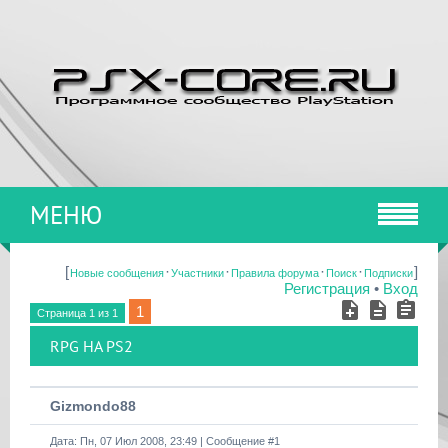
МЕНЮ
[
·
·
·
·
]
Новые сообщения
Участники
Правила форума
Поиск
Подписки
Регистрация
•
Вход
1
Страница
1
из
1
RPG НА PS2
Gizmondo88
Дата: Пн, 07 Июл 2008, 23:49 | Сообщение #
1