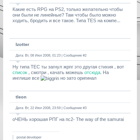
Какие есть RPG на PS2, только желательно чтобы
они были не линейные? Там чтобы было можно
ходить, бродить и все такое. Типа TES на компе...
Izotter
Дата: Вт, 08 Июл 2008, 01:23 | Сообщение #
2
Ну типа ТЕС ты загнул жрпг это другая стихия , вот
список
, смотри , качать можешь
отсюда
. На
инглише все
но зато оригинал
tleon
Дата: Вт, 22 Июл 2008, 23:59 | Сообщение #
3
оЧЕНЬ хорошая РПГ на пс2- The way of the samurai
postal developer