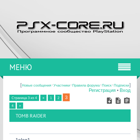
МЕНЮ
[
·
·
·
·
]
Новые сообщения
Участники
Правила форума
Поиск
Подписки
Регистрация
•
Вход
3
Страница
3
из
4
«
1
2
4
»
TOMB RAIDER
1oleg1