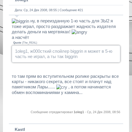
Дата: Ср, 24 Дек 2008, 08:55 | Сообщение #
21
ну, в переизданную 1-ю часть для ЗЫ2 я
тоже играл, просто раздражает жадность издателя
делать деньги на мертвяках!
а насчёт
Quote
(
The_REAL
)
1oleg1, ж000сткий спойлер biggrin я может в 5-ю
часть не играл, а ты так biggrin
то там прям во вступительном ролике раскрыты все
карты - никакого секрета, все стоят и плачут над
памятником Лары......
, а потом начинается
обмен воспоминаниями у камина...
Сообщение отредактировал
1oleg1
-
Ср, 24 Дек 2008, 08:56
Kastl