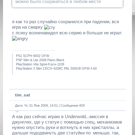
можно было сохраняться в любом месте
я как то раз случайно сохранился при падении, вся
игра на смарку
с психу возненавидел всю серию и больше не играл
PS1 SCPH-9002 OFW
PSP Slim & Lite 2008 Piano Black
PlayStation Vita 3g/wi-fi рсн-1108
PlayStation 3 Slim CECH-4208C PAL 500GB OFW 4.60
tim_cat
Дата: Чт, 01 Янв 2009, 14:51 | Сообщение #
29
А как раз сейчас играю в Underwold...миссия в
джунглях, где у статуи с помощью спец. механизмов
нужно опустить руки и воткнуть в них кристаллы, а
дальше пододвинуть две статуйки по_меньше, так,