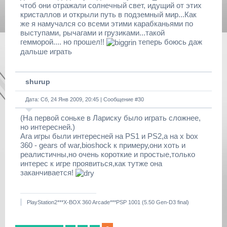
чтоб они отражали солнечный свет, идущий от этих
кристаллов и открыли путь в подземный мир...Как
же я намучался со всеми этими карабканьями по
выступами, рычагами и грузиками...такой
гемморой.... но прошел!!
теперь боюсь даж
дальше играть
shurup
Дата: Сб, 24 Янв 2009, 20:45 | Сообщение #
30
(На первой соньке в Лариску было играть сложнее,
но интересней.)
Ага игры были интересней на PS1 и PS2,а на x box
360 - gears of war,bioshock к примеру,они хоть и
реалистичны,но очень короткие и простые,только
интерес к игре проявиться,как тутже она
заканчивается!
PlayStation2***X-BOX 360 Arcade***PSP 1001 (5.50 Gen-D3 final)