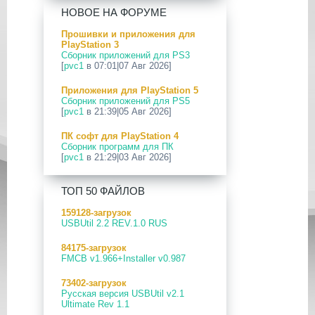
[PS5] Программное Обеспечение
НОВОЕ НА ФОРУМЕ
26.04-13.40.00 для PlayStation 5
Прошивки и приложения для
24 Апр 2026
PlayStation 3
[PS5] Программное Обеспечение
Сборник приложений для PS3
26.03-13.20.00 для PlayStation 5
[
pvc1
в 07:01|07 Авг 2026]
12 Апр 2026
Приложения для PlayStation 5
[PS Portal] Программное
Сборник приложений для PS5
Обеспечение 7.0.2 для PS Portal
[
pvc1
в 21:39|05 Авг 2026]
09 Апр 2026
ПК софт для PlayStation 4
[PS3|CFW] webMAN MOD
Сборник программ для ПК
v1.47.48p
[
pvc1
в 21:29|03 Авг 2026]
29 Мар 2026
ПК софт для PlayStation 5
[PS3] PS3HEN v3.5.0
ТОП 50 ФАЙЛОВ
Сборник программ для ПК
[
pvc1
в 21:17|03 Авг 2026]
19 Мар 2026
159128-загрузок
[PS Portal] Программное
USBUtil 2.2 REV.1.0 RUS
Приложения для PlayStation 5
Обеспечение 7.0.0 для PS Portal
PS5 Payload websrv v0.34
84175-загрузок
[
pvc1
в 09:02|03 Авг 2026]
18 Мар 2026
FMCB v1.966+Installer v0.987
[PS3] Программное Обеспечение
Приложения для PlayStation 5
4.93 для PlayStation 3
73402-загрузок
PS5 payload shsrv v0.20
Русская версия USBUtil v2.1
[
pvc1
в 20:58|02 Авг 2026]
17 Мар 2026
Ultimate Rev 1.1
[PS4] Программное Обеспечение