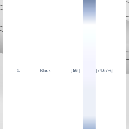
1
.
Black
[
56
]
[74.67%]