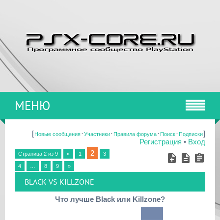
МЕНЮ
[
·
·
·
·
]
Новые сообщения
Участники
Правила форума
Поиск
Подписки
Регистрация
•
Вход
2
Страница
2
из
9
«
1
3
4
…
8
9
»
BLACK VS KILLZONE
Что лучше Black или Killzone?