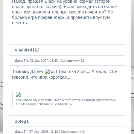
Народ, прошел Black на уровне нормал (второй
после простого, короче). Если проходить на более
сложном, дополнительные миссии появятся? Уж
больно игра понравилась, а проверять впустую
неохота.
vladvlad162
Дата: Пн, 31 Дек 2007, 09:43 | Сообщение #
12
Truman
, Да нет
Там тока 8 их.... А жаль.. Я ж
говорил, что игра короткая...
Как сказал один человек: Моя мечта стать Хокаге(модератором)!
Go!Messenger Nickname: vladvlad162
1oleg1
Дата: Пт, 27 Июн 2008, 11:10 | Сообщение #
13