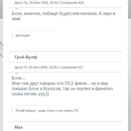
Дата: Пн, 30 Июн 2008, 18:49 | Сообщение #
16
Блэк, конечно, побаще будет,чем килзона. А звук в
нем!
and-isaew
Грей-Вулф
Дата: Пт, 04 Июл 2008, 19:05 | Сообщение #
17
Блэк...
Мне тож друг говорил что ПС2 фигня... но я ему
показал Блэк и Колосов, так он опупел и фанател
скока потом..ууу.))
|FinalFantasy| - ради этого стоит иметь ПС
Max