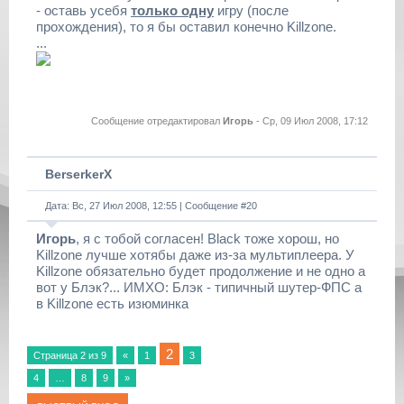
- оставь усебя
только одну
игру (после
прохождения), то я бы оставил конечно Killzone.
...
Сообщение отредактировал
Игорь
-
Ср, 09 Июл 2008, 17:12
BerserkerX
Дата: Вс, 27 Июл 2008, 12:55 | Сообщение #
20
Игорь
, я с тобой согласен! Black тоже хорош, но
Killzone лучше хотябы даже из-за мультиплеера. У
Killzone обязательно будет продолжение и не одно а
вот у Блэк?... ИМХО: Блэк - типичный шутер-ФПС а
в Killzone есть изюминка
2
Страница
2
из
9
«
1
3
4
…
8
9
»