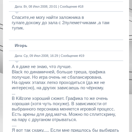
Дата: Вт, 08 Июл 2008, 20:01 | Сообщение #
18
Спасите,не могу найти заложника в
гулаге.дохожу до зала с 2пулеметчиками ,а там
тупик.
Игорь
Дата: Ср, 09 Июл 2008, 16:29 | Сообщение #
19
А я даже не знаю, что лучше.
Black по динамичней, больше треша, графика
получше. Но игра очень не сбалансирована.
На одних этапах легко проходиться (да же не
интересно), на других зависаешь по чёрному.
...
В Killzone хороший сюжет. Графика то же очень
хорошая (хотя чуть похуже). В зависимости от
выбранного персонажа меняется игровой процесс.
Есть арены для дед.матча. Можно по сплитскрину,
на пару с друганом отрываться.
....
Я вот так скажу..... Если мне пришлось бы выбирать