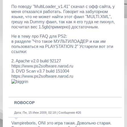
По поводу "MultiLoader_v1.41" скачал с офф сайта, у
меня отказался работать. Говорит на забугорном
языке, что не может найти этот фаил "MULTI.XML",
грешу на Dummy фаил, так как я его туда не пихнул,
посчитал вес 1.5gb(примерно) достаточным.
Не в тему про FAQ для PS2:
в разделе "Что такое МУЛЬТИЛОАДЕР и как им
пользоваться на PLAYSTATION 2" Устарели вот эти
ссылки:
2. Apache v2.0 build 92127
https://www.ps2software.narod.ru
3. DVD Scan v3.7 build 151004
https://www.ps2software.narod.ru
ROBOCOP
Дата: Пн, 15 Июн 2009, 02:18 | Сообщение #
26
Vampireboris, ONI это игра такая. Довольно старая.