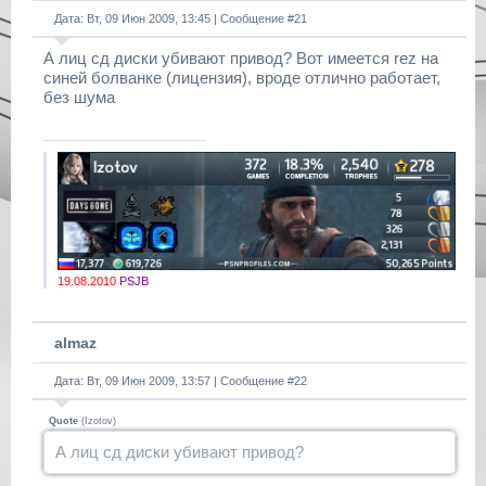
Дата: Вт, 09 Июн 2009, 13:45 | Сообщение #
21
А лиц сд диски убивают привод? Вот имеется rez на
синей болванке (лицензия), вроде отлично работает,
без шума
19.08.2010
PSJB
almaz
Дата: Вт, 09 Июн 2009, 13:57 | Сообщение #
22
Quote
(
Izotov
)
А лиц сд диски убивают привод?