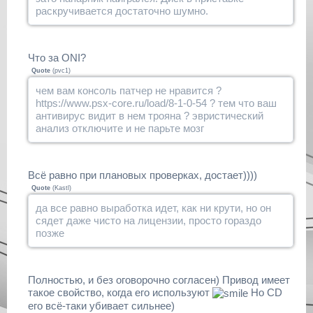
раскручивается достаточно шумно.
Что за ONI?
Quote
(
pvc1
)
чем вам консоль патчер не нравится ?
https://www.psx-core.ru/load/8-1-0-54 ? тем что ваш
антивирус видит в нем трояна ? эвристический
анализ отключите и не парьте мозг
Всё равно при плановых проверках, достает))))
Quote
(
Kastl
)
да все равно выработка идет, как ни крути, но он
сядет даже чисто на лицензии, просто гораздо
позже
Полностью, и без оговорочно согласен) Привод имеет
такое свойство, когда его используют
Но CD
его всё-таки убивает сильнее)