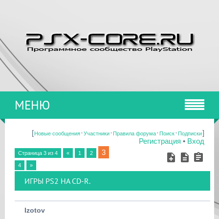
МЕНЮ
[
·
·
·
·
]
Новые сообщения
Участники
Правила форума
Поиск
Подписки
Регистрация
•
Вход
3
Страница
3
из
4
«
1
2
4
»
ИГРЫ PS2 НА CD-R.
Izotov