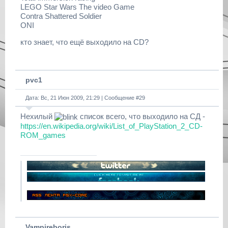
LEGO Star Wars The video Game
Contra Shattered Soldier
ONI
кто знает, что ещё выходило на CD?
pvc1
Дата: Вс, 21 Июн 2009, 21:29 | Сообщение #
29
Нехилый
список всего, что выходило на СД -
https://en.wikipedia.org/wiki/List_of_PlayStation_2_CD-
ROM_games
Vampireboris