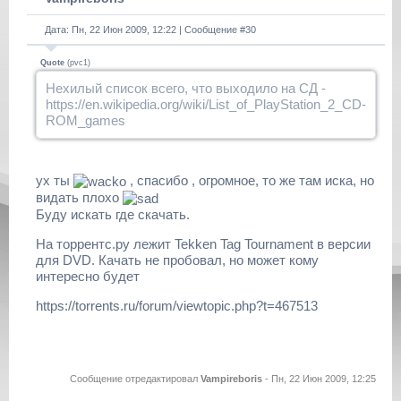
Дата: Пн, 22 Июн 2009, 12:22 | Сообщение #
30
Quote
(
pvc1
)
Нехилый список всего, что выходило на СД -
https://en.wikipedia.org/wiki/List_of_PlayStation_2_CD-
ROM_games
ух ты
, спасибо , огромное, то же там иска, но
видать плохо
Буду искать где скачать.
На торрентс.ру лежит Tekken Tag Tournament в версии
для DVD. Качать не пробовал, но может кому
интересно будет
https://torrents.ru/forum/viewtopic.php?t=467513
Сообщение отредактировал
Vampireboris
-
Пн, 22 Июн 2009, 12:25