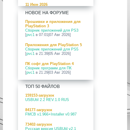
11 Июн 2026
[PS5] Программное Обеспечение
НОВОЕ НА ФОРУМЕ
26.04-13.40.00 для PlayStation 5
Прошивки и приложения для
24 Апр 2026
PlayStation 3
[PS5] Программное Обеспечение
Сборник приложений для PS3
26.03-13.20.00 для PlayStation 5
[
pvc1
в 07:01|07 Авг 2026]
12 Апр 2026
Приложения для PlayStation 5
[PS Portal] Программное
Сборник приложений для PS5
Обеспечение 7.0.2 для PS Portal
[
pvc1
в 21:39|05 Авг 2026]
09 Апр 2026
ПК софт для PlayStation 4
[PS3|CFW] webMAN MOD
Сборник программ для ПК
v1.47.48p
[
pvc1
в 21:29|03 Авг 2026]
29 Мар 2026
ПК софт для PlayStation 5
[PS3] PS3HEN v3.5.0
ТОП 50 ФАЙЛОВ
Сборник программ для ПК
[
pvc1
в 21:17|03 Авг 2026]
19 Мар 2026
159153-загрузок
[PS Portal] Программное
USBUtil 2.2 REV.1.0 RUS
Приложения для PlayStation 5
Обеспечение 7.0.0 для PS Portal
PS5 Payload websrv v0.34
84177-загрузок
[
pvc1
в 09:02|03 Авг 2026]
18 Мар 2026
FMCB v1.966+Installer v0.987
[PS3] Программное Обеспечение
Приложения для PlayStation 5
4.93 для PlayStation 3
73402-загрузок
PS5 payload shsrv v0.20
Русская версия USBUtil v2.1
[
pvc1
в 20:58|02 Авг 2026]