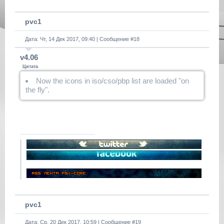
pvc1
Дата: Чт, 14 Дек 2017, 09:40 | Сообщение #
18
v4.06
Цитата
Now the icons in iso/cso/pbp list are loaded "on
the fly".
pvc1
Дата: Ср, 20 Дек 2017, 10:59 | Сообщение #
19