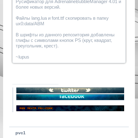
Русификатор для AdrenalineBubbleManager 4.01 и
более новых версий.
Файлы lang.lua и font.ttf скопировать в папку
ux0:data/ABM
В шрифты из данного репозитория добавлены
глифы с символами кнопок PS (круг, квадрат,
треугольник, крест).
~lupus
pvc1