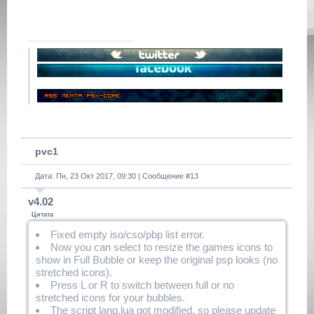
pvc1
Дата: Пн, 23 Окт 2017, 09:30 | Сообщение #
13
v4.02
Цитата
Fixed empty iso/cso/pbp list error.
Now you can select to resize the games icons to
show in Full Bubble or keep the original psp looks (no
stretched icons).
Press L or R to switch between full or no
stretched icons for your bubbles.
The script lang.lua got modified, so please update