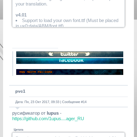
your translation.
v4.01
Support to load your own font.ttf (Must be placed
in ux0:data/ABM/font.ttf).
Now you can translate ABM, you have to
translate only the texts in quotation marks of the
"system/lang.lua" script found in ABM and place the
translation in ux0:data/ABM/lang.lua).
Now change the background color of each bubble
is individual (Press left/right to change the color).
pvc1
Дата: Пн, 23 Окт 2017, 09:33 | Сообщение #
14
русификатор от
lupus
-
https://github.com/1upus....ager_RU
Цитата