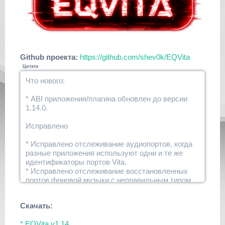
Github проекта:
https://github.com/shev0k/EQVita
Цитата
Что нового:
* ABI приложения/плагина обновлен до версии
1.14.0.
Исправлено
* Исправлено отслеживание аудиопортов, когда
разные приложения используют одни и те же
идентификаторы портов Vita.
* Исправлено отслеживание восстановленных
портов фоновой музыки с неправильным типом
порта.
* Улучшена обработка игр и приложений, которые
Скачать:
часто открывают, освобождают или
перенастраивают аудиопорты.
* EQVita v1.14