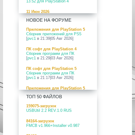
13.52 для PlayStation 4
11 Июн 2026
[PS5] Программное Обеспечение
НОВОЕ НА ФОРУМЕ
26.04-13.40.00 для PlayStation 5
Приложения для PlayStation 5
24 Апр 2026
Сборник приложений для PS5
[PS5] Программное Обеспечение
[
pvc1
в 21:39|05 Авг 2026]
26.03-13.20.00 для PlayStation 5
ПК софт для PlayStation 4
12 Апр 2026
Сборник программ для ПК
[PS Portal] Программное
[
pvc1
в 21:29|03 Авг 2026]
Обеспечение 7.0.2 для PS Portal
ПК софт для PlayStation 5
09 Апр 2026
Сборник программ для ПК
[PS3|CFW] webMAN MOD
[
pvc1
в 21:17|03 Авг 2026]
v1.47.48p
Приложения для PlayStation 5
29 Мар 2026
PS5 Payload websrv v0.34
[PS3] PS3HEN v3.5.0
ТОП 50 ФАЙЛОВ
[
pvc1
в 09:02|03 Авг 2026]
19 Мар 2026
159075-загрузок
Приложения для PlayStation 5
[PS Portal] Программное
USBUtil 2.2 REV.1.0 RUS
PS5 payload shsrv v0.20
Обеспечение 7.0.0 для PS Portal
[
pvc1
в 20:58|02 Авг 2026]
84164-загрузок
18 Мар 2026
FMCB v1.966+Installer v0.987
Приложения для PlayStation 5
[PS3] Программное Обеспечение
PS5 Payload ELF Loader v0.24
4.93 для PlayStation 3