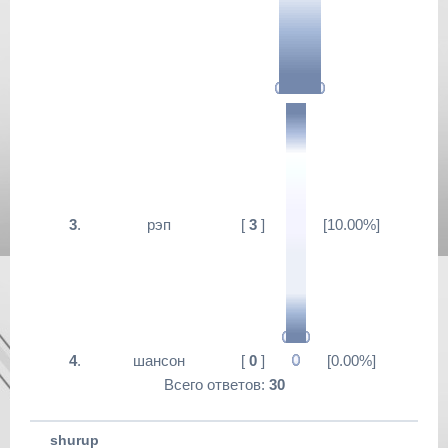
3
.
рэп
[
3
]
[10.00%]
4
.
шансон
[
0
]
[0.00%]
Всего ответов:
30
shurup