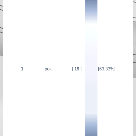
1
.
рок
[
19
]
[63.33%]