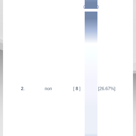
2
.
поп
[
8
]
[26.67%]