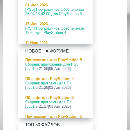
01 Июл 2026
[PS5] Программное Обеспечение
26.04-13.42.00 для PlayStation 5
17 Июн 2026
[PS4] Программное Обеспечение
13.52 для PlayStation 4
11 Июн 2026
[PS5] Программное Обеспечение
НОВОЕ НА ФОРУМЕ
26.04-13.40.00 для PlayStation 5
Приложения для PlayStation 5
24 Апр 2026
Сборник приложений для PS5
[PS5] Программное Обеспечение
[
pvc1
в 21:39|05 Авг 2026]
26.03-13.20.00 для PlayStation 5
ПК софт для PlayStation 4
12 Апр 2026
Сборник программ для ПК
[PS Portal] Программное
[
pvc1
в 21:29|03 Авг 2026]
Обеспечение 7.0.2 для PS Portal
ПК софт для PlayStation 5
09 Апр 2026
Сборник программ для ПК
[PS3|CFW] webMAN MOD
[
pvc1
в 21:17|03 Авг 2026]
v1.47.48p
Приложения для PlayStation 5
29 Мар 2026
PS5 Payload websrv v0.34
[PS3] PS3HEN v3.5.0
ТОП 50 ФАЙЛОВ
[
pvc1
в 09:02|03 Авг 2026]