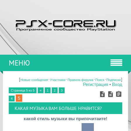
МЕНЮ
[
·
·
·
·
]
Новые сообщения
Участники
Правила форума
Поиск
Подписки
Регистрация
•
Вход
Страница
5
из
5
«
1
2
3
5
4
КАКАЯ МУЗЫКА ВАМ БОЛЬШЕ НРАВИТСЯ?
какой стиль музыки вы припочитаите!