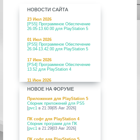
НОВОСТИ САЙТА
23 Июл 2026
[PS5] Программное Обеспечение
26.05-13.60.00 для PlayStation 5
01 Июл 2026
[PS5] Программное Обеспечение
26.04-13.42.00 для PlayStation 5
17 Июн 2026
[PS4] Программное Обеспечение
13.52 для PlayStation 4
11 Июн 2026
[PS5] Программное Обеспечение
НОВОЕ НА ФОРУМЕ
26.04-13.40.00 для PlayStation 5
Приложения для PlayStation 5
24 Апр 2026
Сборник приложений для PS5
[PS5] Программное Обеспечение
[
pvc1
в 21:39|05 Авг 2026]
26.03-13.20.00 для PlayStation 5
ПК софт для PlayStation 4
12 Апр 2026
Сборник программ для ПК
[PS Portal] Программное
[
pvc1
в 21:29|03 Авг 2026]
Обеспечение 7.0.2 для PS Portal
ПК софт для PlayStation 5