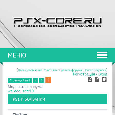
МЕНЮ
[
·
·
·
·
]
Новые сообщения
Участники
Правила форума
Поиск
Подписки
Регистрация
•
Вход
2
Страница
2
из
2
«
1
Модератор форума:
wallace
,
sdaf13
PS1 И БОЛВАНКИ
ZimZum