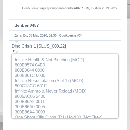
E0014080 010CF844
0100C220 00000004
Сообщение отредактировал
denben0487
-
Вт, 12 Фев 2019, 20:56
E0010004 0100C220
30200001 0100C224
E0010004 0100C224
denben0487
30200800 010C5198
Дата: Вс, 08 Мар 2020, 02:36 | Сообщение #
34
Dino Crisis 1 [SLUS_009.22]
Код
Infinite Health & Not Bleeding (MOD)
800B9574 04B0
800B9644 0000
300B961C 0000
Infinite Resuscitation (Slot 1) (MOD)
800C18CC 631F
Infinite Ammo & Never Reload (MOD)
8006AC06 2400
300B96A2 0011
300B96A0 0005
300B96A4 0003
One Shoot Kills Dinos (R1+Hold X) (Not Tirex)
(NEW)
D00B1418 0008