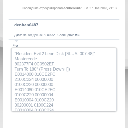
Сообщение отредактировал
denben0487
-
Вт, 27 Ноя 2018, 21:13
denben0487
Дата: Вс, 09 Дек 2018, 00:32 | Сообщение #
32
Код
"Resident Evil 2 Leon Disk [SLUS_007.48]"
Mastercode
902377F4 0C0902EF
Turn To 180° (Press Down+[])
E0014000 010CE2FC
2100C224 00000000
0100C220 00000000
E0014080 010CE2FC
0100C220 00000004
E0010004 0100C220
30200001 0100C224
E0010004 0100C224
30200820 010CFC6E