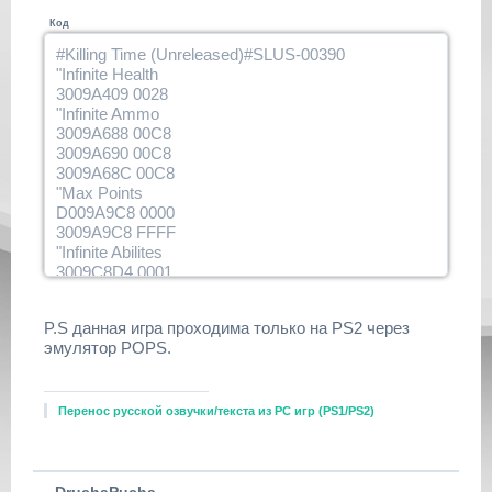
Код
#Killing Time (Unreleased)#SLUS-00390
"Infinite Health
3009A409 0028
"Infinite Ammo
3009A688 00C8
3009A690 00C8
3009A68C 00C8
"Max Points
D009A9C8 0000
3009A9C8 FFFF
"Infinite Abilites
3009C8D4 0001
3009C8EC 0001
3009C904 0001
P.S данная игра проходима только на PS2 через
3009C91C 0001
эмулятор POPS.
3009C934 0001
3009C94C 0001
3009C964 0001
3009C97C 0001
Перенос русской озвучки/текста из РС игр (PS1/PS2)
3009C994 0001