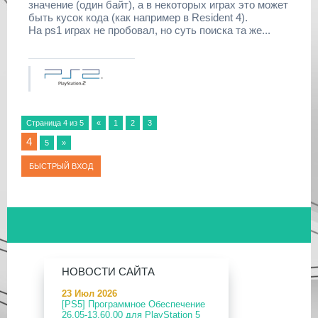
значение (один байт), а в некоторых играх это может
быть кусок кода (как например в Resident 4).
На ps1 играх не пробовал, но суть поиска та же...
Страница
4
из
5
«
1
2
3
4
5
»
НОВОСТИ САЙТА
23 Июл 2026
[PS5] Программное Обеспечение
26.05-13.60.00 для PlayStation 5