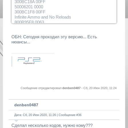
300BC18A 00FF
50006201 0000
300BC1F8 00FF
Infinite Ammo and No Reloads
800B95F8 0063
Kill Amost All Near You (Press R3)
D00BBD52 FFFB
ОБН: Сегодня проходил эту версию... Есть
800B9812 0FFF
нюансы...
D00BBD52 FFFB
800B993A 0FFF
D00BBD52 FFFB
800B9A62 0FFF
D00BBD52 FFFB
800B9B8A 0FFF
D00BBD52 FFFB
800B9CB2 0FFF
D00BBD52 FFFB
Сообщение отредактировал
denben0487
-
Сб, 20 Июн 2020, 11:24
800B9DDA 0FFF
Save Anywhere (Press L3)
D00BBD52 FFFD
800B95B8 0009
denben0487
HyperBlaster ON (+)
800BC26E 1F05
Дата: Сб, 20 Июн 2020, 11:26 | Сообщение #
36
Green HyperBlaster (Most Powerful)
300BC280 00B1
Сделал несколько кодов, нужно кому???