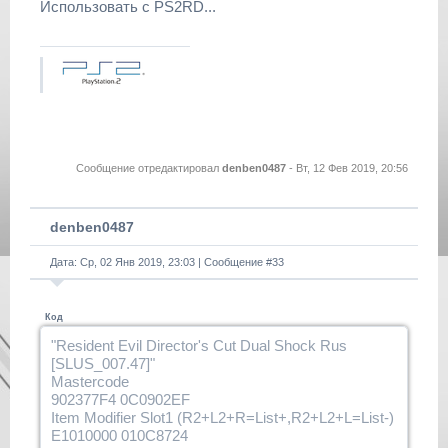
Использовать с PS2RD...
Сообщение отредактировал
denben0487
-
Вт, 12 Фев 2019, 20:56
denben0487
Дата: Ср, 02 Янв 2019, 23:03 | Сообщение #
33
Код
"Resident Evil Director's Cut Dual Shock Rus
[SLUS_007.47]"
Mastercode
902377F4 0C0902EF
Item Modifier Slot1 (R2+L2+R=List+,R2+L2+L=List-)
E1010000 010C8724