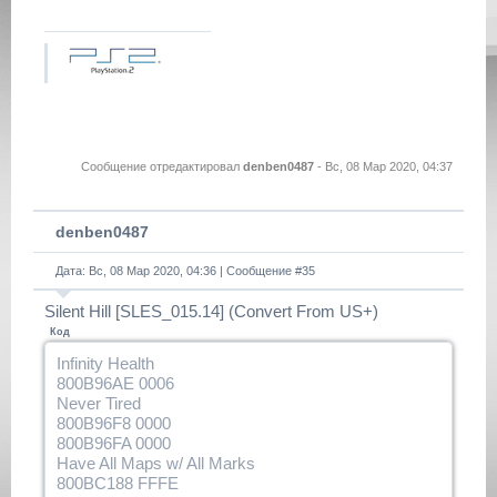
800B7DB4 0001
D00B1418 0008
800B7DA4 0001
D00B1418 0008
800B8014 0001
D00B1418 0008
800B84D4 0001
D00B1418 0008
Сообщение отредактировал
denben0487
-
Вс, 08 Мар 2020, 04:37
800B8274 0001
denben0487
Дата: Вс, 08 Мар 2020, 04:36 | Сообщение #
35
Silent Hill [SLES_015.14] (Convert From US+)
Код
Infinity Health
800B96AE 0006
Never Tired
800B96F8 0000
800B96FA 0000
Have All Maps w/ All Marks
800BC188 FFFE