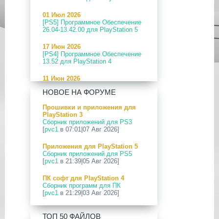
01 Июл 2026
[PS5] Программное Обеспечение
26.04-13.42.00 для PlayStation 5
17 Июн 2026
[PS4] Программное Обеспечение
13.52 для PlayStation 4
11 Июн 2026
[PS5] Программное Обеспечение
НОВОЕ НА ФОРУМЕ
26.04-13.40.00 для PlayStation 5
Прошивки и приложения для
24 Апр 2026
PlayStation 3
[PS5] Программное Обеспечение
Сборник приложений для PS3
26.03-13.20.00 для PlayStation 5
[
pvc1
в 07:01|07 Авг 2026]
12 Апр 2026
Приложения для PlayStation 5
[PS Portal] Программное
Сборник приложений для PS5
Обеспечение 7.0.2 для PS Portal
[
pvc1
в 21:39|05 Авг 2026]
09 Апр 2026
ПК софт для PlayStation 4
[PS3|CFW] webMAN MOD
Сборник программ для ПК
v1.47.48p
[
pvc1
в 21:29|03 Авг 2026]
29 Мар 2026
ПК софт для PlayStation 5
[PS3] PS3HEN v3.5.0
ТОП 50 ФАЙЛОВ
Сборник программ для ПК