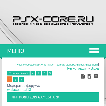
МЕНЮ
[
·
·
·
·
]
Новые сообщения
Участники
Правила форума
Поиск
Подписки
Регистрация
•
Вход
Страница
4
из
5
«
1
2
3
4
5
»
Модератор форума:
wallace
,
sdaf13
ЧИТКОДЫ ДЛЯ GAMESHARK