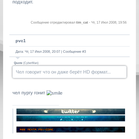
подходит.
Сообщение отредактировал
tim_cat
-
Чт, 17 Июл 2008, 19:56
pvc1
Дата: Чт, 17 Июл 2008, 20:07 | Сообщение #
3
Quote
(
CyberMan
)
Чел говорит что он даже берёт HD формат...
чел пургу гонит