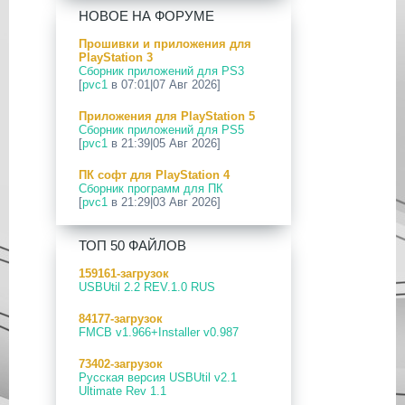
[PS5] Программное Обеспечение
НОВОЕ НА ФОРУМЕ
26.04-13.40.00 для PlayStation 5
Прошивки и приложения для
24 Апр 2026
PlayStation 3
[PS5] Программное Обеспечение
Сборник приложений для PS3
26.03-13.20.00 для PlayStation 5
[
pvc1
в 07:01|07 Авг 2026]
12 Апр 2026
Приложения для PlayStation 5
[PS Portal] Программное
Сборник приложений для PS5
Обеспечение 7.0.2 для PS Portal
[
pvc1
в 21:39|05 Авг 2026]
09 Апр 2026
ПК софт для PlayStation 4
[PS3|CFW] webMAN MOD
Сборник программ для ПК
v1.47.48p
[
pvc1
в 21:29|03 Авг 2026]
29 Мар 2026
ПК софт для PlayStation 5
[PS3] PS3HEN v3.5.0
ТОП 50 ФАЙЛОВ
Сборник программ для ПК
[
pvc1
в 21:17|03 Авг 2026]
19 Мар 2026
159161-загрузок
[PS Portal] Программное
USBUtil 2.2 REV.1.0 RUS
Приложения для PlayStation 5
Обеспечение 7.0.0 для PS Portal
PS5 Payload websrv v0.34
84177-загрузок
[
pvc1
в 09:02|03 Авг 2026]
18 Мар 2026
FMCB v1.966+Installer v0.987
[PS3] Программное Обеспечение
Приложения для PlayStation 5
4.93 для PlayStation 3
73402-загрузок
PS5 payload shsrv v0.20
Русская версия USBUtil v2.1
[
pvc1
в 20:58|02 Авг 2026]
17 Мар 2026
Ultimate Rev 1.1
[PS4] Программное Обеспечение