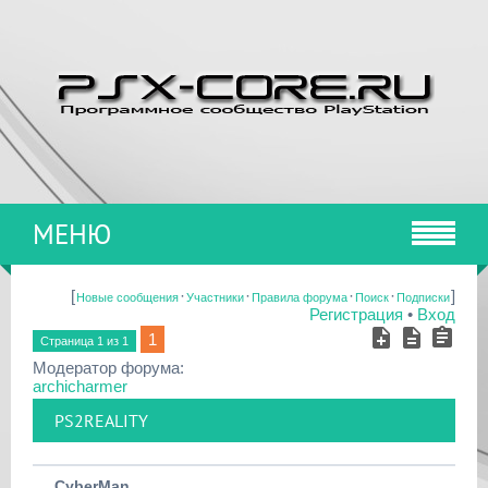
МЕНЮ
[
·
·
·
·
]
Новые сообщения
Участники
Правила форума
Поиск
Подписки
Регистрация
•
Вход
1
Страница
1
из
1
Модератор форума:
archicharmer
PS2REALITY
CyberMan