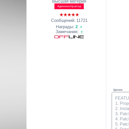
Высшая материя
Сообщений:
11721
Награды:
2
+
Замечания:
±
Цитата
FEATU
1. Prop
2. Ins
3. Pat
4. Pat
5. Patc