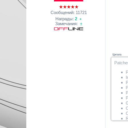
Сообщений:
11721
Награды:
2
+
Замечания:
±
Цитата
Patche
P
I
P
P
P
P
G
C
C
R