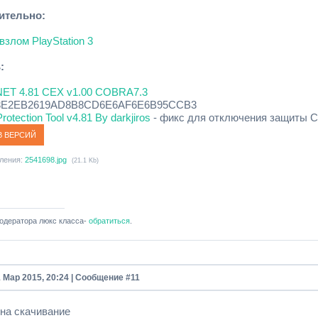
ительно:
взлом PlayStation 3
:
ET 4.81 CEX v1.00 COBRA7.3
63E2EB2619AD8B8CD6E6AF6E6B95CCB3
rotection Tool v4.81 By darkjiros
- фикс для отключения защиты C
ления:
2541698.jpg
(21.1 Kb)
одератора люкс класса-
обратиться
.
1 Мар 2015, 20:24 | Сообщение #
11
 на скачивание