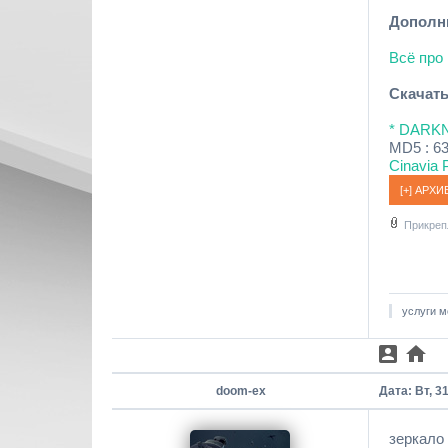
Дополн
Всё про 
Скачать
* DARKN
MD5 : 
Cinavia P
Прикреп
услуги м
doom-ex
Дата: Вт, 3
зеркало