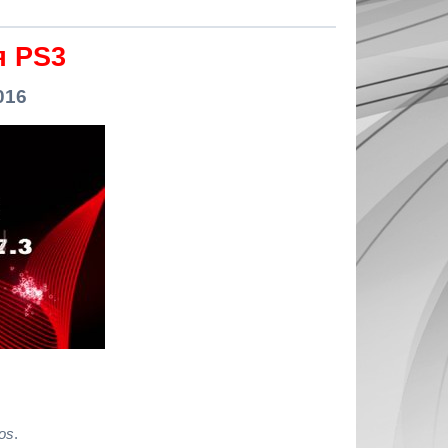
 PS3
016
ros
.