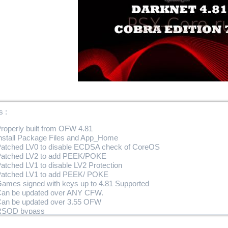
s :
roperly built from OFW 4.81
nstall Package Files and App_Home
atched LV0 to disable ECDSA check of CoreOS
atched LV2 to add PEEK/POKE
atched LV1 to disable LV2 Protection
atched LV1 to add PEEK/ POKE
ames signed with keys up to 4.81 Supported
an be updated over ANY CFW.
an be updated over 3.55 OFW
RSOD bypass
eactPSN Offline patch added