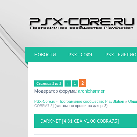
НОВОСТИ
PSX - СОФТ
PSX - БИБЛИО
2
Страница
2
из
2
«
1
Модератор форума:
archicharmer
PSX-Core.ru - Программное сообщество PlayStation
»
Общи
COBRA7.3]
(кастомная прошивка для ps3)
DARKNET [4.81 CEX V1.00 COBRA7.3]