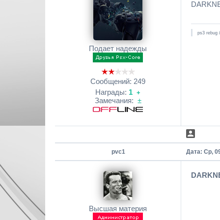
DARKNET
ps3 rebug 
Подает надежды
Сообщений:
249
Награды:
1
+
Замечания:
±
pvc1
Дата: Ср, 0
DARKNE
Высшая материя