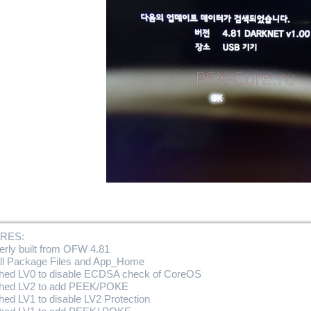
RES:
erly built from OFW 4.81
tall Package Files and App_Home
ched LV0 to disable ECDSA check of CoreOS
ched LV2 to add PEEK/POKE
hed LV1 to disable LV2 Protection