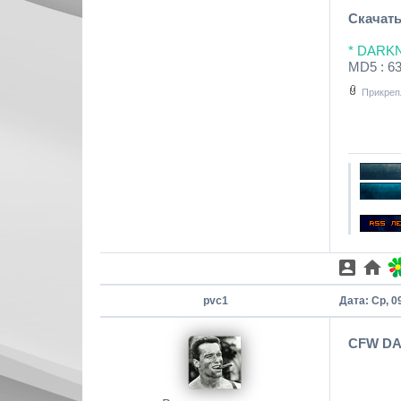
P
Скачать
Q
E
* DARK
I
MD5 : 
1
Прикреп
pvc1
Дата: Ср, 0
CFW DAR