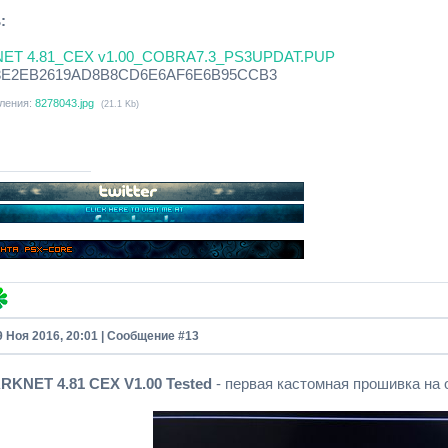
SP Remaster / Minis supported added
:
A FLAG Enabled by Default if it was previously applied
nhanced Remote play with PC
NET 4.81_CEX v1.00_COBRA7.3_PS3UPDAT.PUP
n Game ScreenShot patch
63E2EB2619AD8B8CD6E6AF6E6B95CCB3
00% Cinavia Protection Fully Disabled
ления:
8278043.jpg
(21.1 Kb)
9 Ноя 2016, 20:01 | Сообщение #
13
KNET 4.81 CEX V1.00 Tested
- первая кастомная прошивка на 