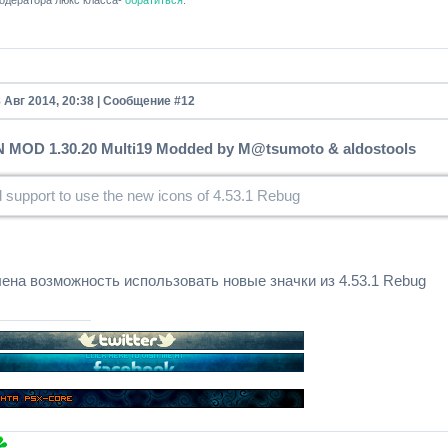
одератора люкс класса-
обратиться
.
8 Авг 2014, 20:38 | Сообщение #
12
MOD 1.30.20 Multi19 Modded by M@tsumoto & aldostools
 support to use the new icons of 4.53.1 Rebug
ена ​​возможность использовать новые значки из 4.53.1 Rebug