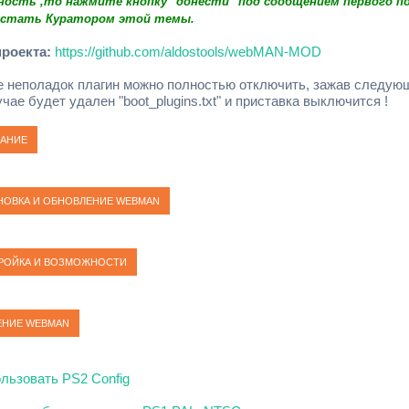
ность ,то нажмите кнопку "донести" под сообщением первого п
 стать Куратором этой темы.
проекта:
https://github.com/aldostools/webMAN-MOD
е неполадок плагин можно полностью отключить, зажав следу
чае будет удален "boot_plugins.txt" и приставка выключится !
ользовать PS2 Config