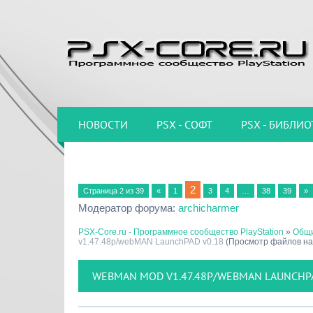
НОВОСТИ
PSX - СОФТ
PSX - БИБЛИО
2
Страница
2
из
39
«
1
3
4
…
38
39
»
Модератор форума:
archicharmer
PSX-Core.ru - Программное сообщество PlayStation
»
Общи
v1.47.48p/webMAN LaunchPAD v0.18
(Просмотр файлов на
WEBMAN MOD V1.47.48P/WEBMAN LAUNCHPA