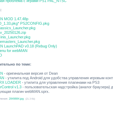
ая проблема с играми PS1 PAL_NTSC
:
N MOD 1.47.48p
O_1.33.pkg
* PS2CONFIG.pkg
assics_Launcher.pkg
rv_20250126.zip
inis_Launcher.pkg
emasters_Launcher.pkg
N LaunchPAD v0.18 (Rebug Only)
enu for webMAN
D
тельно по теме:
AN
- оригинальная версия от Dean
MAN
- утилита под Android для удобства управления игровым кон
PRX LOADER
- утилита для управления плагинами на PS3
rControl v1.3
- пользовательская надстройка (аналог браузера) 
ующая плагин webMAN.sprx.
ления:
2849884.jpg
(21.3 Kb)