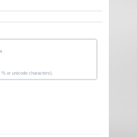
a
 % or unicode characters).