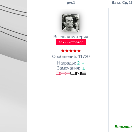
pvc1
Дата: Ср, 1
Высшая материя
Сообщений:
11720
Награды:
2
+
Замечания:
±
Внимани