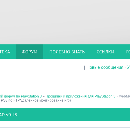
ТЕКА
ФОРУМ
ПОЛЕЗНО ЗНАТЬ
ССЫЛКИ
Г
[
Новые сообщения
·
У
й форум по PlayStation 3
»
Прошивки и приложения для PlayStation 3
»
webM
 PS3 по FTP/удаленное монтирование игр)
D V0.18