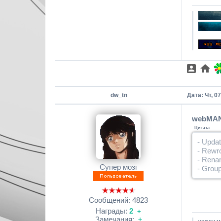
dw_tn
Дата: Чт, 0
webMAN 
Цитата
- Updat
- Rewro
- Rena
Супер мозг
- Grou
Сообщений:
4823
Награды:
2
+
Замечания:
±