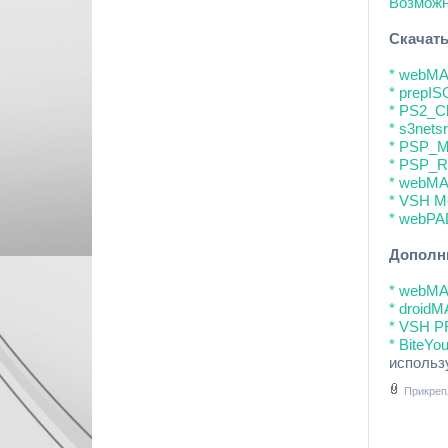
Возможн
Скачать
* webMA
* prepIS
* PS2_Cl
* s3nets
* PSP_M
* PSP_R
* webMA
* VSH M
* webPA
Дополни
* webM
* droid
* VSH 
* BiteYou
использ
Прикреп