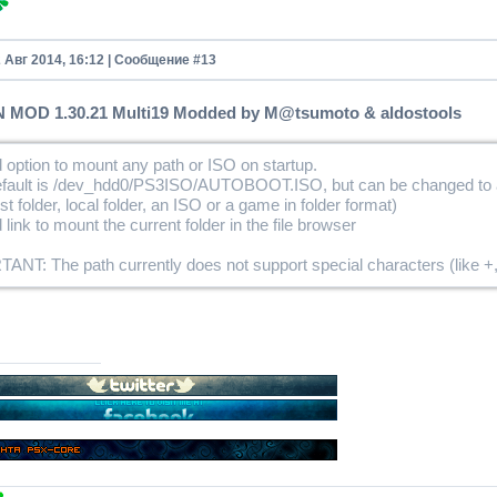
2 Авг 2014, 16:12 | Сообщение #
13
MOD 1.30.21 Multi19 Modded by M@tsumoto & aldostools
 option to mount any path or ISO on startup.
efault is /dev_hdd0/PS3ISO/AUTOBOOT.ISO, but can be changed to 
st folder, local folder, an ISO or a game in folder format)
 link to mount the current folder in the file browser
NT: The path currently does not support special characters (like +,