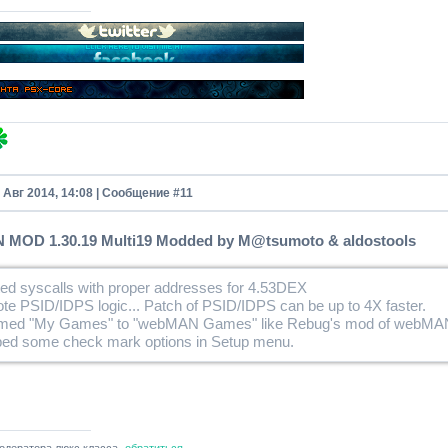
7 Авг 2014, 14:08 | Сообщение #
11
MOD 1.30.19 Multi19 Modded by M@tsumoto & aldostools
ed syscalls with proper addresses for 4.53DEX
te PSID/IDPS logic... Patch of PSID/IDPS can be up to 4X faster.
med "My Games" to "webMAN Games" like Rebug's mod of webMA
ped some check mark options in Setup menu.