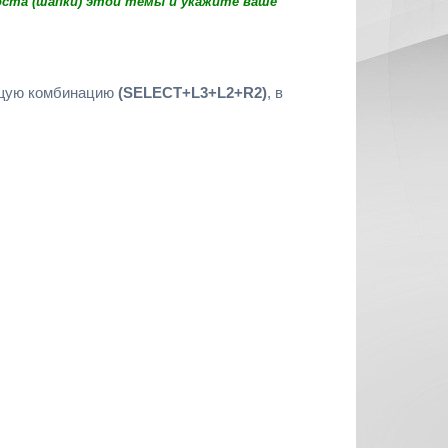
оста (шапки) этой темы и укажите ваше
ющую комбинацию
(SELECT+L3+L2+R2)
, в