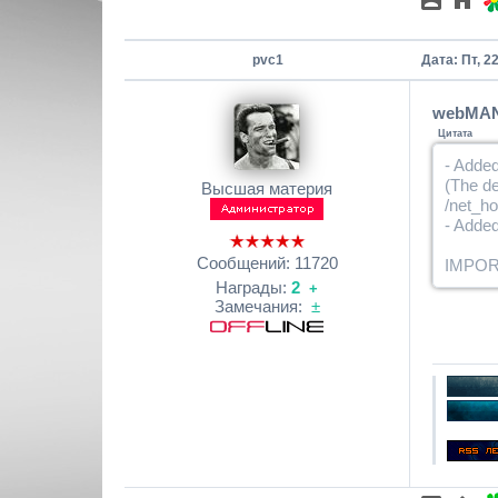
pvc1
Дата: Пт, 2
webMAN 
Цитата
- Added
(The d
Высшая материя
/net_ho
- Added
Сообщений:
11720
IMPORTA
Награды:
2
+
Замечания:
±