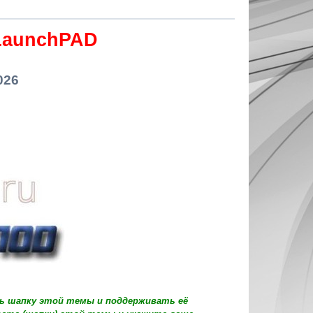
LaunchPAD
026
ть шапку этой темы и поддерживать её