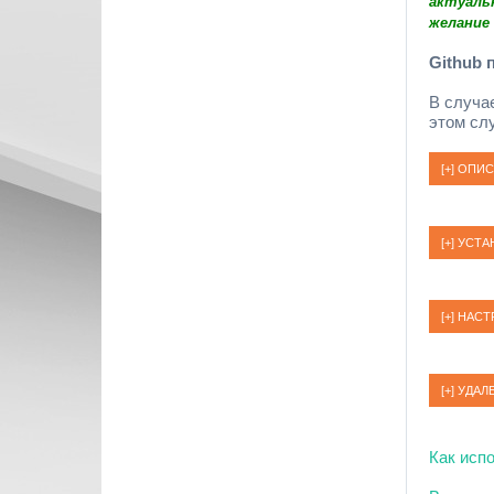
актуаль
желание
Github 
В случа
этом слу
Как исп