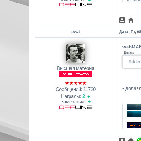
услуги м
pvc1
Дата: Пт, 0
webMAN 
Цитата
- Added
Высшая материя
- Добавл
Сообщений:
11720
Награды:
2
+
Замечания:
±