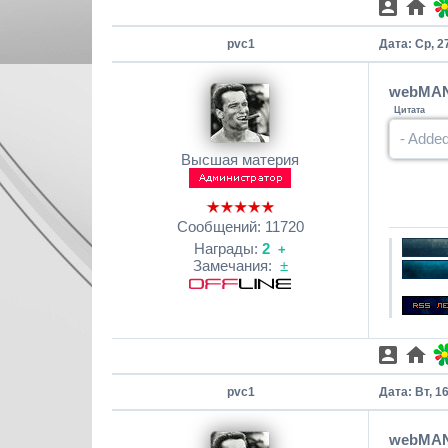
pvc1
Дата: Ср, 2
webMAN 
Цитата
- Adde
Высшая материя
Сообщений:
11720
Награды:
2
+
Замечания:
±
pvc1
Дата: Вт, 1
webMAN 